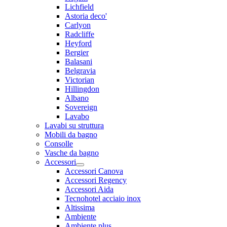
Lichfield
Astoria deco'
Carlyon
Radcliffe
Heyford
Bergier
Balasani
Belgravia
Victorian
Hillingdon
Albano
Sovereign
Lavabo
Lavabi su struttura
Mobili da bagno
Consolle
Vasche da bagno
Accessori
Accessori Canova
Accessori Regency
Accessori Aida
Tecnohotel acciaio inox
Altissima
Ambiente
Ambiente plus