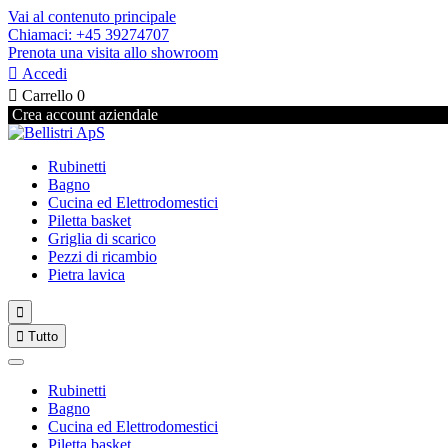
Vai al contenuto principale
Chiamaci: +45 39274707
Prenota una visita allo showroom

Accedi

Carrello
0
Crea account aziendale
Rubinetti
Bagno
Cucina ed Elettrodomestici
Piletta basket
Griglia di scarico
Pezzi di ricambio
Pietra lavica


Tutto
Rubinetti
Bagno
Cucina ed Elettrodomestici
Piletta basket