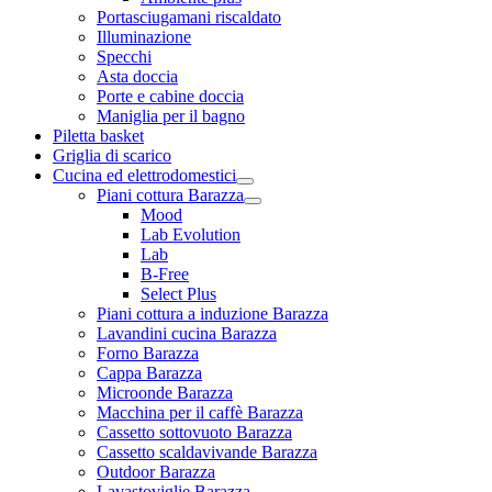
Portasciugamani riscaldato
Illuminazione
Specchi
Asta doccia
Porte e cabine doccia
Maniglia per il bagno
Piletta basket
Griglia di scarico
Cucina ed elettrodomestici
Piani cottura Barazza
Mood
Lab Evolution
Lab
B-Free
Select Plus
Piani cottura a induzione Barazza
Lavandini cucina Barazza
Forno Barazza
Cappa Barazza
Microonde Barazza
Macchina per il caffè Barazza
Cassetto sottovuoto Barazza
Cassetto scaldavivande Barazza
Outdoor Barazza
Lavastoviglie Barazza