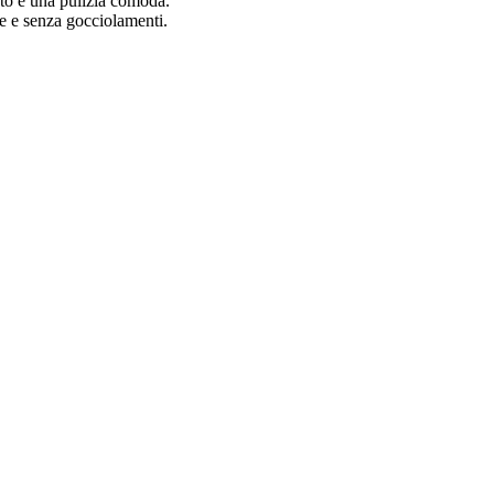
sato e una pulizia comoda.
e e senza gocciolamenti.