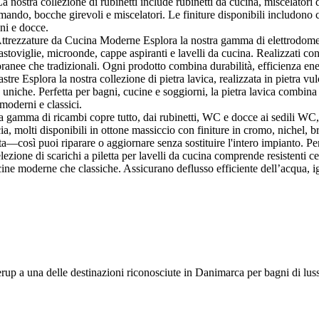
stra collezione di rubinetti include rubinetti da cucina, miscelatori da
, bocche girevoli e miscelatori. Le finiture disponibili includono crom
gni e docce.
rezzature da Cucina Moderne Esplora la nostra gamma di elettrodomestici
vastoviglie, microonde, cappe aspiranti e lavelli da cucina. Realizzati con 
ranee che tradizionali. Ogni prodotto combina durabilità, efficienza ener
re Esplora la nostra collezione di pietra lavica, realizzata in pietra vulca
e uniche. Perfetta per bagni, cucine e soggiorni, la pietra lavica combina
 moderni e classici.
amma di ricambi copre tutto, dai rubinetti, WC e docce ai sedili WC, me
a, molti disponibili in ottone massiccio con finiture in cromo, nichel, br
ta—così puoi riparare o aggiornare senza sostituire l'intero impianto. Pe
ezione di scarichi a piletta per lavelli da cucina comprende resistenti ces
ucine moderne che classiche. Assicurano deflusso efficiente dell’acqua, ig
lerup a una delle destinazioni riconosciute in Danimarca per bagni di lus