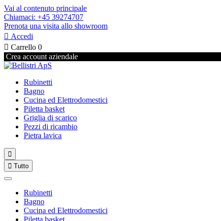
Vai al contenuto principale
Chiamaci: +45 39274707
Prenota una visita allo showroom

Accedi

Carrello
0
Crea account aziendale
Rubinetti
Bagno
Cucina ed Elettrodomestici
Piletta basket
Griglia di scarico
Pezzi di ricambio
Pietra lavica


Tutto
Rubinetti
Bagno
Cucina ed Elettrodomestici
Piletta basket