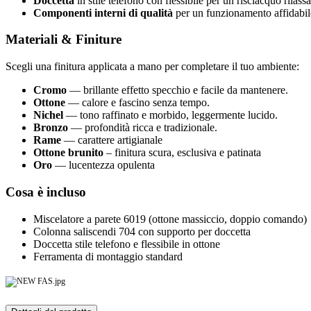
Doccetta
in stile telefono con flessibile per un risciacquo rilas
Componenti interni di qualità
per un funzionamento affidabil
Materiali & Finiture
Scegli una finitura applicata a mano per completare il tuo ambiente:
Cromo
— brillante effetto specchio e facile da mantenere.
Ottone
— calore e fascino senza tempo.
Nichel
— tono raffinato e morbido, leggermente lucido.
Bronzo
— profondità ricca e tradizionale.
Rame
— carattere artigianale
Ottone brunito
– finitura scura, esclusiva e patinata
Oro
— lucentezza opulenta
Cosa è incluso
Miscelatore a parete 6019 (ottone massiccio, doppio comando)
Colonna saliscendi 704 con supporto per doccetta
Doccetta stile telefono e flessibile in ottone
Ferramenta di montaggio standard