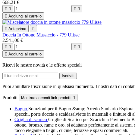
668,21 €





Aggiungi al carrello

Anteprima

Doccia In Ottone Massiccio - 779 Ulisse
2.541,06 €





Aggiungi al carrello
Ricevi le nostre novità e le offerte speciali
Puoi annullare l’iscrizione in qualsiasi momento. I nostri dati di contat
Prodotti
Mostra/nascondi link prodotti

Bagno
Soluzioni per il Bagno &amp; Arredo Sanitario Esplora la 
specchi, porte doccia e scaldasalviette in materiali e finiture di
Griglia di scarico
Griglie di Scarico per Scarichi a Pavimento 
ottone, bronzo, rame e oro, si adattano perfettamente ai siste
tocco elegante a bagni, cucine, terrazze e spazi commerciali.