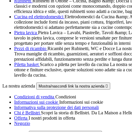
Rubinetti
Rubinetti in Ottone – Cucina, Bagno &amp; Doccia La no
classici e moderni con opzioni come monocomando, doppio comando
efficienza idrica e stile, questi rubinetti sono adatti a cucine, ba
Cucina ed elettrodomestici
Elettrodomestici da Cucina &amp; Att
collezione include forni da incasso, piani cottura, frigoriferi, la
elettrodomestici si adattano perfettamente sia a cucine contempo
Pietra lavica
Pietra Lavica – Lavabi, Piastrelle, Tavoli &amp; Last
tavolo in pietra lavica, comprese le versioni smaltate per finitur
progettato per portare stile senza tempo e funzionalità in interni
Pezzi di ricambio
Ricambi per Rubinetti, WC e Docce La nostra g
Trova maniglie di ricambio, guarnizioni, aeratori e soffioni docci
prestazioni affidabili, funzionamento senza perdite e lunga dura
Piletta basket
Scarico a piletta per lavello da cucina La nostra sel
ottone e finiture esclusive, queste soluzioni sono adatte sia a c
lavello da cucina.
La nostra azienda
Mostra/nascondi link la nostra azienda

Condizioni di vendita
Condizioni
Informazioni sui cookie
Informazioni sui cookie
Informativa sulla protezione dei dati personali
Chi è Bellistri
Scopri la storia di Bellistri. Da La Maison a Hel
Offerta
I nostri prodotti in offerta
Negozio