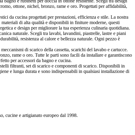
 bagno e rubinetti per doccia in ottone resistente. Scegli tra design
o, ottone, nichel, bronzo, rame e oro. Progettati per affidabilità,
 da cucina progettati per prestazioni, efficienza e stile. La nostra
materiali di alta qualità e disponibili in finiture moderne, questi
getica e design per migliorare la tua esperienza culinaria quotidiana.
nica naturale. Scegli tra lavabi, lavandini, piastrelle, lastre e piani
 durabilità, resistenza al calore e bellezza naturale. Ogni pezzo è
ccanismi di scarico della cassetta, scarichi del lavabo e cartucce.
onzo, rame o oro. Tutte le parti sono facili da installare e garantiscono
rfetto per accessori da bagno e cucina.
telli filtranti, set di scarico e componenti di scarico. Disponibili in
iene e lunga durata e sono indispensabili in qualsiasi installazione di
so, cucine e artigianato europeo dal 1998.