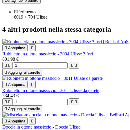
Dettagli del prodotto
Riferimento
6019 + 704 Ulisse
4 altri prodotti nella stessa categoria

Anteprima

Rubinetto in ottone massiccio - 3004 Ulisse 3 fori
801,98 €





Aggiungi al carrello

Anteprima

Rubinetto in ottone massiccio - 3011 Ulisse da parete
534,43 €





Aggiungi al carrello

Anteprima

Doccia in ottone massiccio - Doccia Ulisse