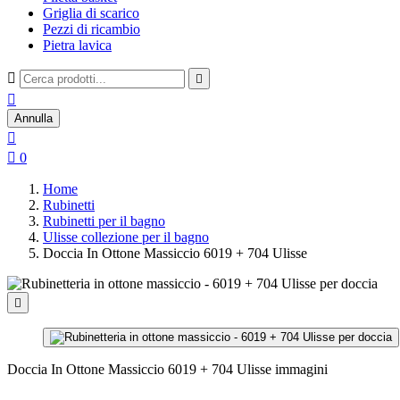
Griglia di scarico
Pezzi di ricambio
Pietra lavica



Annulla


0
Home
Rubinetti
Rubinetti per il bagno
Ulisse collezione per il bagno
Doccia In Ottone Massiccio 6019 + 704 Ulisse

Doccia In Ottone Massiccio 6019 + 704 Ulisse immagini