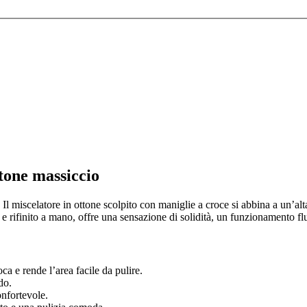
tone massiccio
. Il miscelatore in ottone scolpito con maniglie a croce si abbina a un’al
e rifinito a mano, offre una sensazione di solidità, un funzionamento fl
a e rende l’area facile da pulire.
do.
onfortevole.