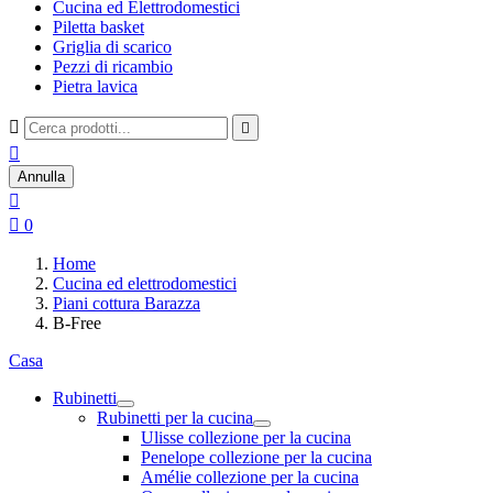
Cucina ed Elettrodomestici
Piletta basket
Griglia di scarico
Pezzi di ricambio
Pietra lavica



Annulla


0
Home
Cucina ed elettrodomestici
Piani cottura Barazza
B-Free
Casa
Rubinetti
Rubinetti per la cucina
Ulisse collezione per la cucina
Penelope collezione per la cucina
Amélie collezione per la cucina