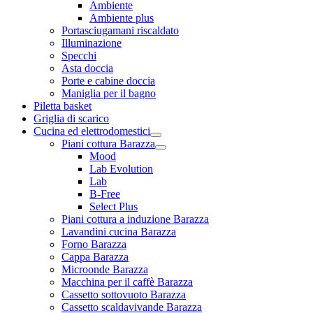
Ambiente
Ambiente plus
Portasciugamani riscaldato
Illuminazione
Specchi
Asta doccia
Porte e cabine doccia
Maniglia per il bagno
Piletta basket
Griglia di scarico
Cucina ed elettrodomestici
Piani cottura Barazza
Mood
Lab Evolution
Lab
B-Free
Select Plus
Piani cottura a induzione Barazza
Lavandini cucina Barazza
Forno Barazza
Cappa Barazza
Microonde Barazza
Macchina per il caffè Barazza
Cassetto sottovuoto Barazza
Cassetto scaldavivande Barazza