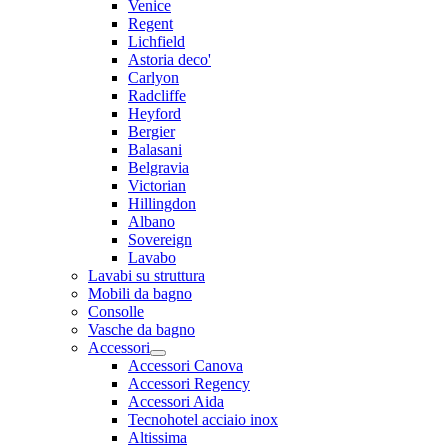
Venice
Regent
Lichfield
Astoria deco'
Carlyon
Radcliffe
Heyford
Bergier
Balasani
Belgravia
Victorian
Hillingdon
Albano
Sovereign
Lavabo
Lavabi su struttura
Mobili da bagno
Consolle
Vasche da bagno
Accessori
Accessori Canova
Accessori Regency
Accessori Aida
Tecnohotel acciaio inox
Altissima