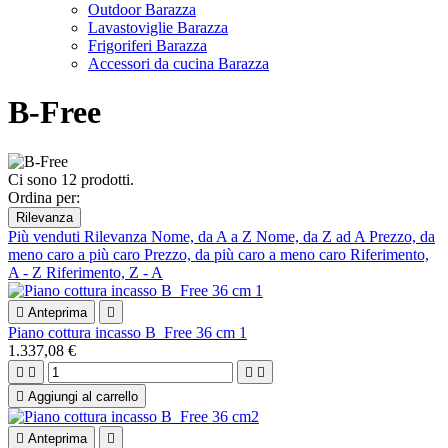
Outdoor Barazza
Lavastoviglie Barazza
Frigoriferi Barazza
Accessori da cucina Barazza
B-Free
Ci sono 12 prodotti.
Ordina per:
Rilevanza
Più venduti
Rilevanza
Nome, da A a Z
Nome, da Z ad A
Prezzo, da
meno caro a più caro
Prezzo, da più caro a meno caro
Riferimento,
A - Z
Riferimento, Z - A

Anteprima

Piano cottura incasso B_Free 36 cm 1
1.337,08 €





Aggiungi al carrello

Anteprima
