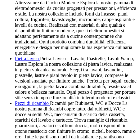
Attrezzature da Cucina Moderne Esplora la nostra gamma di
elettrodomestici da cucina progettati per prestazioni, efficienza
e stile. La nostra collezione include forni da incasso, piani
cottura, frigoriferi, lavastoviglie, microonde, cappe aspiranti e
lavelli da cucina. Realizzati con materiali di alta qualità e
disponibili in finiture moderne, questi elettrodomestici si
adattano perfettamente sia a cucine contemporanee che
tradizionali. Ogni prodotto combina durabilità, efficienza
energetica e design per migliorare la tua esperienza culinaria
quotidiana.
Pietra lavica
Pietra Lavica – Lavabi, Piastrelle, Tavoli &amp;
Lastre Esplora la nostra collezione di pietra lavica, realizzata
in pietra vulcanica naturale. Scegli tra lavabi, lavandini,
piastrelle, lastre e piani tavolo in pietra lavica, comprese le
versioni smaltate per finiture uniche. Perfetta per bagni, cucine
e soggiorni, la pietra lavica combina durabilità, resistenza al
calore e bellezza naturale. Ogni pezzo è progettato per portare
stile senza tempo e funzionalità in interni moderni e classici.
Pezzi di ricambio
Ricambi per Rubinetti, WC e Docce La
nostra gamma di ricambi copre tutto, dai rubinetti, WC e
docce ai sedili WC, meccanismi di scarico della cassetta,
scarichi del lavabo e cartucce. Trova maniglie di ricambio,
guarnizioni, aeratori e soffioni doccia, molti disponibili in
ottone massiccio con finiture in cromo, nichel, bronzo, rame o
oro. Tutte le parti sono facili da installare e garantiscono