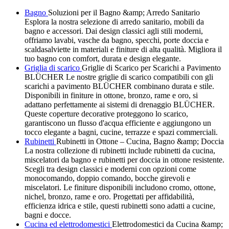
Bagno
Soluzioni per il Bagno &amp; Arredo Sanitario
Esplora la nostra selezione di arredo sanitario, mobili da
bagno e accessori. Dai design classici agli stili moderni,
offriamo lavabi, vasche da bagno, specchi, porte doccia e
scaldasalviette in materiali e finiture di alta qualità. Migliora il
tuo bagno con comfort, durata e design elegante.
Griglia di scarico
Griglie di Scarico per Scarichi a Pavimento
BLÜCHER Le nostre griglie di scarico compatibili con gli
scarichi a pavimento BLÜCHER combinano durata e stile.
Disponibili in finiture in ottone, bronzo, rame e oro, si
adattano perfettamente ai sistemi di drenaggio BLÜCHER.
Queste coperture decorative proteggono lo scarico,
garantiscono un flusso d'acqua efficiente e aggiungono un
tocco elegante a bagni, cucine, terrazze e spazi commerciali.
Rubinetti
Rubinetti in Ottone – Cucina, Bagno &amp; Doccia
La nostra collezione di rubinetti include rubinetti da cucina,
miscelatori da bagno e rubinetti per doccia in ottone resistente.
Scegli tra design classici e moderni con opzioni come
monocomando, doppio comando, bocche girevoli e
miscelatori. Le finiture disponibili includono cromo, ottone,
nichel, bronzo, rame e oro. Progettati per affidabilità,
efficienza idrica e stile, questi rubinetti sono adatti a cucine,
bagni e docce.
Cucina ed elettrodomestici
Elettrodomestici da Cucina &amp;