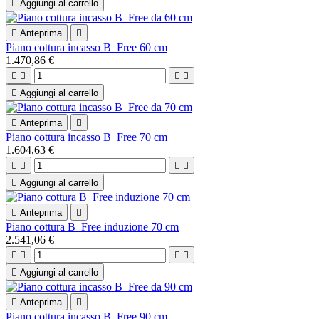

Aggiungi al carrello

Anteprima

Piano cottura incasso B_Free 60 cm
1.470,86 €





Aggiungi al carrello

Anteprima

Piano cottura incasso B_Free 70 cm
1.604,63 €





Aggiungi al carrello

Anteprima

Piano cottura B_Free induzione 70 cm
2.541,06 €





Aggiungi al carrello

Anteprima

Piano cottura incasso B_Free 90 cm