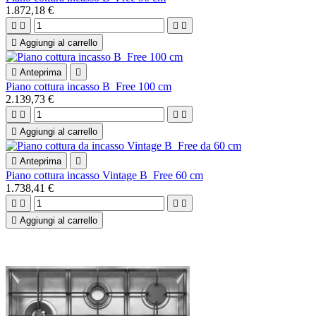
1.872,18 €





Aggiungi al carrello

Anteprima

Piano cottura incasso B_Free 100 cm
2.139,73 €





Aggiungi al carrello

Anteprima

Piano cottura incasso Vintage B_Free 60 cm
1.738,41 €





Aggiungi al carrello