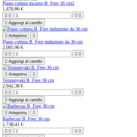
Piano cottura incasso B_Free 36 cm2
1.470,86 €





Aggiungi al carrello

Anteprima

Piano cottura B_Free induzione da 36 cm
2.005,96 €





Aggiungi al carrello

Anteprima

Teppanyaki B_Free 36 cm
2.942,38 €





Aggiungi al carrello

Anteprima

Barbecue B_Free 36 cm
1.738,41 €



