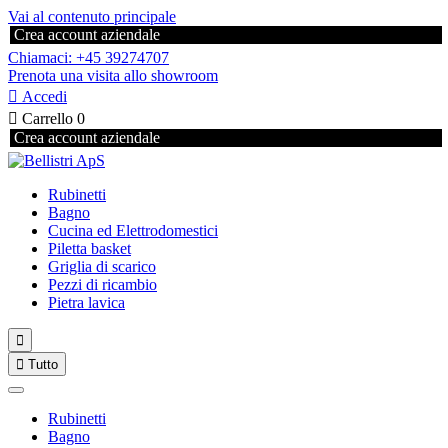
Vai al contenuto principale
Crea account aziendale
Chiamaci: +45 39274707
Prenota una visita allo showroom

Accedi

Carrello
0
Crea account aziendale
Rubinetti
Bagno
Cucina ed Elettrodomestici
Piletta basket
Griglia di scarico
Pezzi di ricambio
Pietra lavica


Tutto
Rubinetti
Bagno