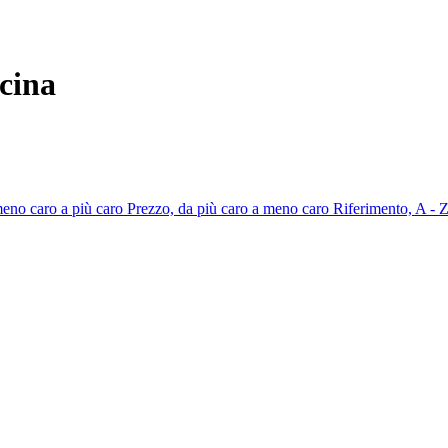
ucina
meno caro a più caro
Prezzo, da più caro a meno caro
Riferimento, A - 