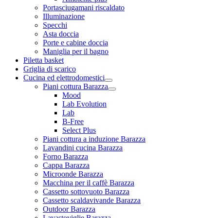
Portasciugamani riscaldato
Illuminazione
Specchi
Asta doccia
Porte e cabine doccia
Maniglia per il bagno
Piletta basket
Griglia di scarico
Cucina ed elettrodomestici
Piani cottura Barazza
Mood
Lab Evolution
Lab
B-Free
Select Plus
Piani cottura a induzione Barazza
Lavandini cucina Barazza
Forno Barazza
Cappa Barazza
Microonde Barazza
Macchina per il caffè Barazza
Cassetto sottovuoto Barazza
Cassetto scaldavivande Barazza
Outdoor Barazza
Lavastoviglie Barazza