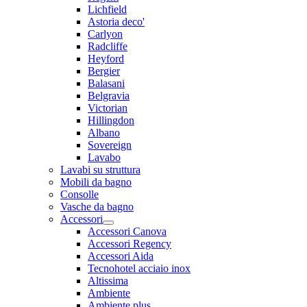
Lichfield
Astoria deco'
Carlyon
Radcliffe
Heyford
Bergier
Balasani
Belgravia
Victorian
Hillingdon
Albano
Sovereign
Lavabo
Lavabi su struttura
Mobili da bagno
Consolle
Vasche da bagno
Accessori
Accessori Canova
Accessori Regency
Accessori Aida
Tecnohotel acciaio inox
Altissima
Ambiente
Ambiente plus