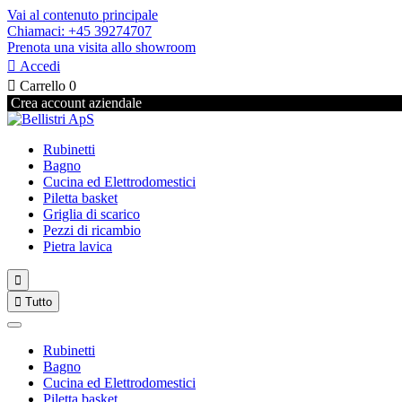
Vai al contenuto principale
Chiamaci: +45 39274707
Prenota una visita allo showroom

Accedi

Carrello
0
Crea account aziendale
Rubinetti
Bagno
Cucina ed Elettrodomestici
Piletta basket
Griglia di scarico
Pezzi di ricambio
Pietra lavica


Tutto
Rubinetti
Bagno
Cucina ed Elettrodomestici
Piletta basket