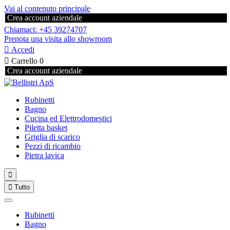
Vai al contenuto principale
Crea account aziendale
Chiamaci: +45 39274707
Prenota una visita allo showroom

Accedi

Carrello
0
Crea account aziendale
Rubinetti
Bagno
Cucina ed Elettrodomestici
Piletta basket
Griglia di scarico
Pezzi di ricambio
Pietra lavica


Tutto
Rubinetti
Bagno