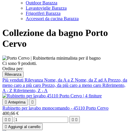
Outdoor Barazza
Lavastoviglie Barazza
Frigoriferi Barazza
Accessori da cucina Barazza
Collezione da bagno Porto
Cervo
Ci sono 9 prodotti.
Ordina per:
Rilevanza
Più venduti
Rilevanza
Nome, da A a Z
Nome, da Z ad A
Prezzo, da
meno caro a più caro
Prezzo, da più caro a meno caro
Riferimento,
A - Z
Riferimento, Z - A

Anteprima

Rubinetto per lavabo monocomando - 45110 Porto Cervo
400,66 €





Aggiungi al carrello