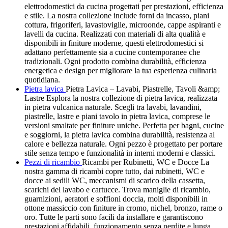
elettrodomestici da cucina progettati per prestazioni, efficienza
e stile. La nostra collezione include forni da incasso, piani
cottura, frigoriferi, lavastoviglie, microonde, cappe aspiranti e
lavelli da cucina. Realizzati con materiali di alta qualità e
disponibili in finiture moderne, questi elettrodomestici si
adattano perfettamente sia a cucine contemporanee che
tradizionali. Ogni prodotto combina durabilità, efficienza
energetica e design per migliorare la tua esperienza culinaria
quotidiana.
Pietra lavica
Pietra Lavica – Lavabi, Piastrelle, Tavoli &amp;
Lastre Esplora la nostra collezione di pietra lavica, realizzata
in pietra vulcanica naturale. Scegli tra lavabi, lavandini,
piastrelle, lastre e piani tavolo in pietra lavica, comprese le
versioni smaltate per finiture uniche. Perfetta per bagni, cucine
e soggiorni, la pietra lavica combina durabilità, resistenza al
calore e bellezza naturale. Ogni pezzo è progettato per portare
stile senza tempo e funzionalità in interni moderni e classici.
Pezzi di ricambio
Ricambi per Rubinetti, WC e Docce La
nostra gamma di ricambi copre tutto, dai rubinetti, WC e
docce ai sedili WC, meccanismi di scarico della cassetta,
scarichi del lavabo e cartucce. Trova maniglie di ricambio,
guarnizioni, aeratori e soffioni doccia, molti disponibili in
ottone massiccio con finiture in cromo, nichel, bronzo, rame o
oro. Tutte le parti sono facili da installare e garantiscono
prestazioni affidabili, funzionamento senza perdite e lunga