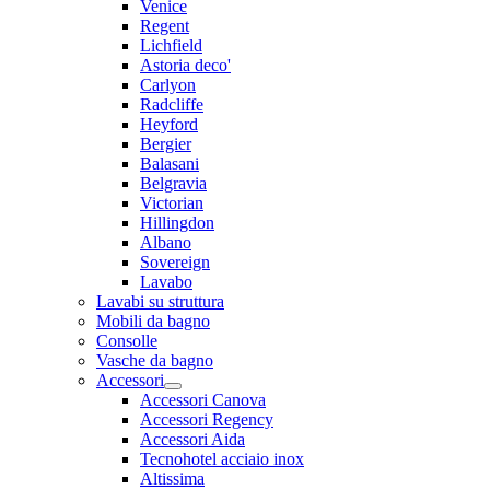
Venice
Regent
Lichfield
Astoria deco'
Carlyon
Radcliffe
Heyford
Bergier
Balasani
Belgravia
Victorian
Hillingdon
Albano
Sovereign
Lavabo
Lavabi su struttura
Mobili da bagno
Consolle
Vasche da bagno
Accessori
Accessori Canova
Accessori Regency
Accessori Aida
Tecnohotel acciaio inox
Altissima