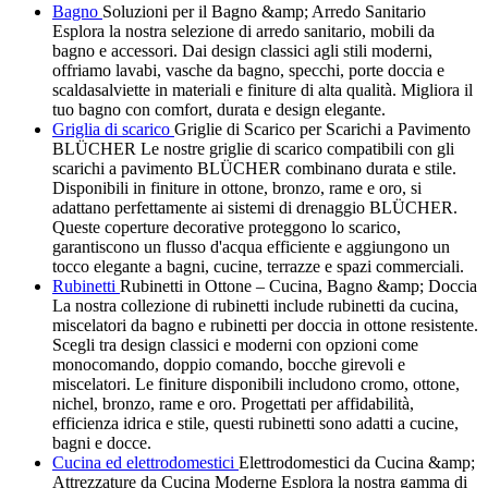
Bagno
Soluzioni per il Bagno &amp; Arredo Sanitario
Esplora la nostra selezione di arredo sanitario, mobili da
bagno e accessori. Dai design classici agli stili moderni,
offriamo lavabi, vasche da bagno, specchi, porte doccia e
scaldasalviette in materiali e finiture di alta qualità. Migliora il
tuo bagno con comfort, durata e design elegante.
Griglia di scarico
Griglie di Scarico per Scarichi a Pavimento
BLÜCHER Le nostre griglie di scarico compatibili con gli
scarichi a pavimento BLÜCHER combinano durata e stile.
Disponibili in finiture in ottone, bronzo, rame e oro, si
adattano perfettamente ai sistemi di drenaggio BLÜCHER.
Queste coperture decorative proteggono lo scarico,
garantiscono un flusso d'acqua efficiente e aggiungono un
tocco elegante a bagni, cucine, terrazze e spazi commerciali.
Rubinetti
Rubinetti in Ottone – Cucina, Bagno &amp; Doccia
La nostra collezione di rubinetti include rubinetti da cucina,
miscelatori da bagno e rubinetti per doccia in ottone resistente.
Scegli tra design classici e moderni con opzioni come
monocomando, doppio comando, bocche girevoli e
miscelatori. Le finiture disponibili includono cromo, ottone,
nichel, bronzo, rame e oro. Progettati per affidabilità,
efficienza idrica e stile, questi rubinetti sono adatti a cucine,
bagni e docce.
Cucina ed elettrodomestici
Elettrodomestici da Cucina &amp;
Attrezzature da Cucina Moderne Esplora la nostra gamma di