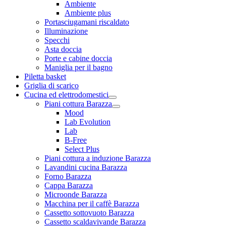
Ambiente
Ambiente plus
Portasciugamani riscaldato
Illuminazione
Specchi
Asta doccia
Porte e cabine doccia
Maniglia per il bagno
Piletta basket
Griglia di scarico
Cucina ed elettrodomestici
Piani cottura Barazza
Mood
Lab Evolution
Lab
B-Free
Select Plus
Piani cottura a induzione Barazza
Lavandini cucina Barazza
Forno Barazza
Cappa Barazza
Microonde Barazza
Macchina per il caffè Barazza
Cassetto sottovuoto Barazza
Cassetto scaldavivande Barazza