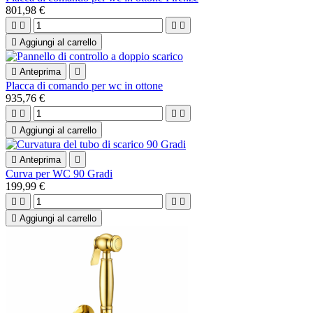
801,98 €





Aggiungi al carrello

Anteprima

Placca di comando per wc in ottone
935,76 €





Aggiungi al carrello

Anteprima

Curva per WC 90 Gradi
199,99 €





Aggiungi al carrello