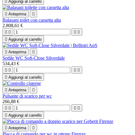

Aggiungi al carrello

Anteprima

Balasani toilet con cassetta alta
2.808,61 €





Aggiungi al carrello

Anteprima

Sedile WC Soft-Close Silverdale
534,43 €





Aggiungi al carrello

Anteprima

Pulsante di scarico per wc
266,88 €





Aggiungi al carrello

Anteprima

Placca di comando per wc in ottone Firenze