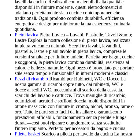
lavelli da cucina. Realizzati con materiali di alta qualità e
disponibili in finiture moderne, questi elettrodomestici si
adattano perfettamente sia a cucine contemporanee che
tradizionali. Ogni prodotto combina durabilità, efficienza
energetica e design per migliorare la tua esperienza culinaria
quotidiana.
Pietra lavica
Pietra Lavica – Lavabi, Piastrelle, Tavoli &amp;
Lastre Esplora la nostra collezione di pietra lavica, realizzata
in pietra vulcanica naturale. Scegli tra lavabi, lavandini,
piastrelle, lastre e piani tavolo in pietra lavica, comprese le
versioni smaltate per finiture uniche. Perfetta per bagni, cucine
e soggiorni, la pietra lavica combina durabilità, resistenza al
calore e bellezza naturale. Ogni pezzo è progettato per portare
stile senza tempo e funzionalità in interni moderni e classici.
Pezzi di ricambio
Ricambi per Rubinetti, WC e Docce La
nostra gamma di ricambi copre tutto, dai rubinetti, WC e
docce ai sedili WC, meccanismi di scarico della cassetta,
scarichi del lavabo e cartucce. Trova maniglie di ricambio,
guarnizioni, aeratori e soffioni doccia, molti disponibili in
ottone massiccio con finiture in cromo, nichel, bronzo, rame o
oro. Tutte le parti sono facili da installare e garantiscono
prestazioni affidabili, funzionamento senza perdite e lunga
durata—così puoi riparare o aggiornare senza sostituire
l'intero impianto. Perfetto per accessori da bagno e cucina.
Piletta basket
Scarico a piletta per lavello da cucina La nostra