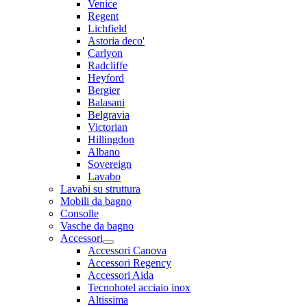
Venice
Regent
Lichfield
Astoria deco'
Carlyon
Radcliffe
Heyford
Bergier
Balasani
Belgravia
Victorian
Hillingdon
Albano
Sovereign
Lavabo
Lavabi su struttura
Mobili da bagno
Consolle
Vasche da bagno
Accessori
Accessori Canova
Accessori Regency
Accessori Aida
Tecnohotel acciaio inox
Altissima