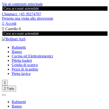
Vai al contenuto principale
Crea account aziendale
Chiamaci: +45 39274707
Prenota una visita allo showroom

Accedi

Carrello
0
Crea account aziendale
Rubinetti
Bagno
Cucina ed Elettrodomestici
Piletta basket
Griglia di scarico
Pezzi di ricambio
Pietra lavica


Tutto
Rubinetti
Bagno