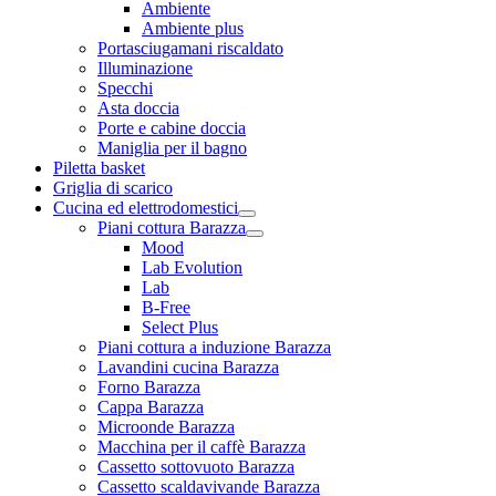
Ambiente
Ambiente plus
Portasciugamani riscaldato
Illuminazione
Specchi
Asta doccia
Porte e cabine doccia
Maniglia per il bagno
Piletta basket
Griglia di scarico
Cucina ed elettrodomestici
Piani cottura Barazza
Mood
Lab Evolution
Lab
B-Free
Select Plus
Piani cottura a induzione Barazza
Lavandini cucina Barazza
Forno Barazza
Cappa Barazza
Microonde Barazza
Macchina per il caffè Barazza
Cassetto sottovuoto Barazza
Cassetto scaldavivande Barazza