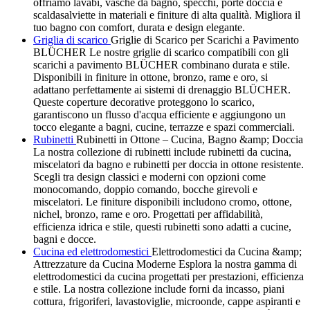
offriamo lavabi, vasche da bagno, specchi, porte doccia e
scaldasalviette in materiali e finiture di alta qualità. Migliora il
tuo bagno con comfort, durata e design elegante.
Griglia di scarico
Griglie di Scarico per Scarichi a Pavimento
BLÜCHER Le nostre griglie di scarico compatibili con gli
scarichi a pavimento BLÜCHER combinano durata e stile.
Disponibili in finiture in ottone, bronzo, rame e oro, si
adattano perfettamente ai sistemi di drenaggio BLÜCHER.
Queste coperture decorative proteggono lo scarico,
garantiscono un flusso d'acqua efficiente e aggiungono un
tocco elegante a bagni, cucine, terrazze e spazi commerciali.
Rubinetti
Rubinetti in Ottone – Cucina, Bagno &amp; Doccia
La nostra collezione di rubinetti include rubinetti da cucina,
miscelatori da bagno e rubinetti per doccia in ottone resistente.
Scegli tra design classici e moderni con opzioni come
monocomando, doppio comando, bocche girevoli e
miscelatori. Le finiture disponibili includono cromo, ottone,
nichel, bronzo, rame e oro. Progettati per affidabilità,
efficienza idrica e stile, questi rubinetti sono adatti a cucine,
bagni e docce.
Cucina ed elettrodomestici
Elettrodomestici da Cucina &amp;
Attrezzature da Cucina Moderne Esplora la nostra gamma di
elettrodomestici da cucina progettati per prestazioni, efficienza
e stile. La nostra collezione include forni da incasso, piani
cottura, frigoriferi, lavastoviglie, microonde, cappe aspiranti e