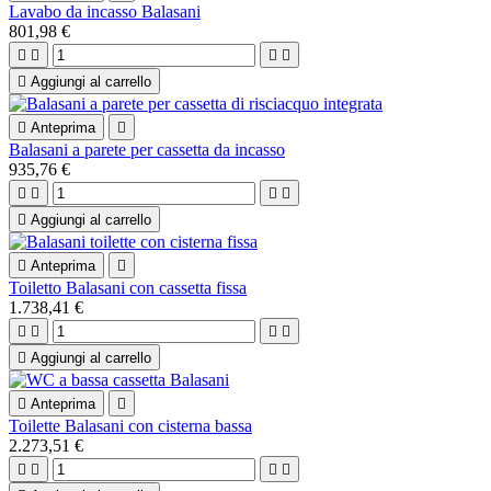
Lavabo da incasso Balasani
801,98 €





Aggiungi al carrello

Anteprima

Balasani a parete per cassetta da incasso
935,76 €





Aggiungi al carrello

Anteprima

Toiletto Balasani con cassetta fissa
1.738,41 €





Aggiungi al carrello

Anteprima

Toilette Balasani con cisterna bassa
2.273,51 €



