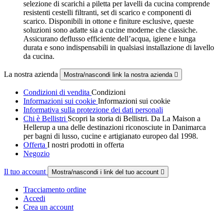
selezione di scarichi a piletta per lavelli da cucina comprende
resistenti cestelli filtranti, set di scarico e componenti di
scarico. Disponibili in ottone e finiture esclusive, queste
soluzioni sono adatte sia a cucine moderne che classiche.
Assicurano deflusso efficiente dell’acqua, igiene e lunga
durata e sono indispensabili in qualsiasi installazione di lavello
da cucina.
La nostra azienda
Mostra/nascondi link la nostra azienda

Condizioni di vendita
Condizioni
Informazioni sui cookie
Informazioni sui cookie
Informativa sulla protezione dei dati personali
Chi è Bellistri
Scopri la storia di Bellistri. Da La Maison a
Hellerup a una delle destinazioni riconosciute in Danimarca
per bagni di lusso, cucine e artigianato europeo dal 1998.
Offerta
I nostri prodotti in offerta
Negozio
Il tuo account
Mostra/nascondi i link del tuo account

Tracciamento ordine
Accedi
Crea un account