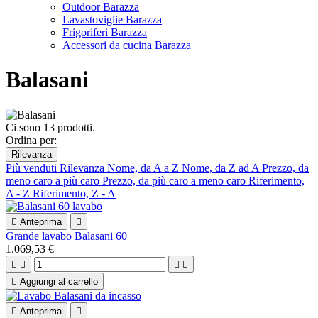
Outdoor Barazza
Lavastoviglie Barazza
Frigoriferi Barazza
Accessori da cucina Barazza
Balasani
Ci sono 13 prodotti.
Ordina per:
Rilevanza
Più venduti
Rilevanza
Nome, da A a Z
Nome, da Z ad A
Prezzo, da
meno caro a più caro
Prezzo, da più caro a meno caro
Riferimento,
A - Z
Riferimento, Z - A

Anteprima

Grande lavabo Balasani 60
1.069,53 €





Aggiungi al carrello

Anteprima
