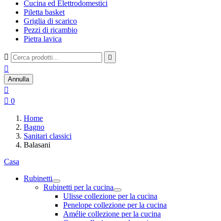
Cucina ed Elettrodomestici
Piletta basket
Griglia di scarico
Pezzi di ricambio
Pietra lavica



Annulla


0
Home
Bagno
Sanitari classici
Balasani
Casa
Rubinetti
Rubinetti per la cucina
Ulisse collezione per la cucina
Penelope collezione per la cucina
Amélie collezione per la cucina