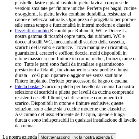
piastrelle, lastre e piani tavolo in pietra lavica, comprese le
versioni smaltate per finiture uniche. Perfetta per bagni, cucine
e soggiorni, la pietra lavica combina durabilità, resistenza al
calore e bellezza naturale. Ogni pezzo è progettato per portare
stile senza tempo e funzionalità in interni moderni e classici.
Pezzi di ricambio
Ricambi per Rubinetti, WC e Docce La
nostra gamma di ricambi copre tutto, dai rubinetti, WC e
docce ai sedili WC, meccanismi di scarico della cassetta,
scarichi del lavabo e cartucce. Trova maniglie di ricambio,
guarnizioni, aeratori e soffioni doccia, molti disponibili in
ottone massiccio con finiture in cromo, nichel, bronzo, rame o
oro. Tutte le parti sono facili da installare e garantiscono
prestazioni affidabili, funzionamento senza perdite e lunga
durata—così puoi riparare o aggiornare senza sostituire
l'intero impianto. Perfetto per accessori da bagno e cucina.
Piletta basket
Scarico a piletta per lavello da cucina La nostra
selezione di scarichi a piletta per lavelli da cucina comprende
resistenti cestelli filtranti, set di scarico e componenti di
scarico. Disponibili in ottone e finiture esclusive, queste
soluzioni sono adatte sia a cucine moderne che classiche.
Assicurano deflusso efficiente dell’acqua, igiene e lunga
durata e sono indispensabili in qualsiasi installazione di lavello
da cucina.
La nostra azienda
Mostra/nascondi link la nostra azienda
