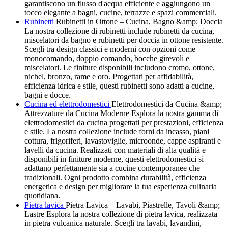
garantiscono un flusso d'acqua efficiente e aggiungono un
tocco elegante a bagni, cucine, terrazze e spazi commerciali.
Rubinetti
Rubinetti in Ottone – Cucina, Bagno &amp; Doccia
La nostra collezione di rubinetti include rubinetti da cucina,
miscelatori da bagno e rubinetti per doccia in ottone resistente.
Scegli tra design classici e moderni con opzioni come
monocomando, doppio comando, bocche girevoli e
miscelatori. Le finiture disponibili includono cromo, ottone,
nichel, bronzo, rame e oro. Progettati per affidabilità,
efficienza idrica e stile, questi rubinetti sono adatti a cucine,
bagni e docce.
Cucina ed elettrodomestici
Elettrodomestici da Cucina &amp;
Attrezzature da Cucina Moderne Esplora la nostra gamma di
elettrodomestici da cucina progettati per prestazioni, efficienza
e stile. La nostra collezione include forni da incasso, piani
cottura, frigoriferi, lavastoviglie, microonde, cappe aspiranti e
lavelli da cucina. Realizzati con materiali di alta qualità e
disponibili in finiture moderne, questi elettrodomestici si
adattano perfettamente sia a cucine contemporanee che
tradizionali. Ogni prodotto combina durabilità, efficienza
energetica e design per migliorare la tua esperienza culinaria
quotidiana.
Pietra lavica
Pietra Lavica – Lavabi, Piastrelle, Tavoli &amp;
Lastre Esplora la nostra collezione di pietra lavica, realizzata
in pietra vulcanica naturale. Scegli tra lavabi, lavandini,