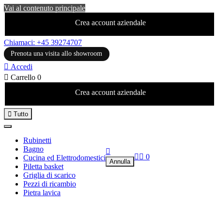
Vai al contenuto principale
Crea account aziendale
Chiamaci: +45 39274707
Prenota una visita allo showroom

Accedi

Carrello
0
Crea account aziendale

Tutto
Rubinetti
Bagno



0
Cucina ed Elettrodomestici
Annulla
Piletta basket
Griglia di scarico
Pezzi di ricambio
Pietra lavica