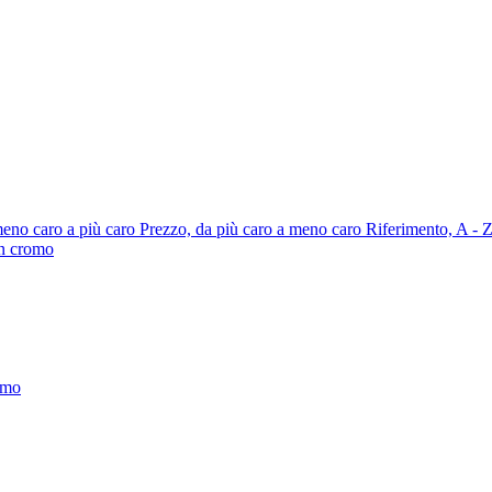
meno caro a più caro
Prezzo, da più caro a meno caro
Riferimento, A - 