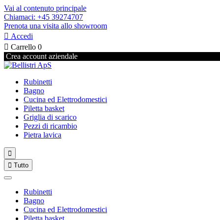
Vai al contenuto principale
Chiamaci: +45 39274707
Prenota una visita allo showroom

Accedi

Carrello
0
Crea account aziendale
Rubinetti
Bagno
Cucina ed Elettrodomestici
Piletta basket
Griglia di scarico
Pezzi di ricambio
Pietra lavica


Tutto
Rubinetti
Bagno
Cucina ed Elettrodomestici
Piletta basket