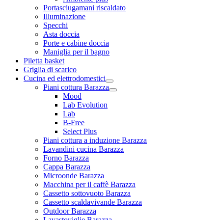
Portasciugamani riscaldato
Illuminazione
Specchi
Asta doccia
Porte e cabine doccia
Maniglia per il bagno
Piletta basket
Griglia di scarico
Cucina ed elettrodomestici
Piani cottura Barazza
Mood
Lab Evolution
Lab
B-Free
Select Plus
Piani cottura a induzione Barazza
Lavandini cucina Barazza
Forno Barazza
Cappa Barazza
Microonde Barazza
Macchina per il caffè Barazza
Cassetto sottovuoto Barazza
Cassetto scaldavivande Barazza
Outdoor Barazza
Lavastoviglie Barazza