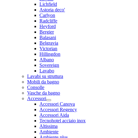
Lichfield
Astoria deco'
Carlyon
Radcliffe
Heyford
Bergier
Balasani
Belgravia
Victorian
Hillingdon
Albano
Sovereign
Lavabo
Lavabi su struttura
Mobili da bagno
Consolle
Vasche da bagno
Accessori
Accessori Canova
Accessori Regency
Accessori Aida
Tecnohotel acciaio inox
Altissima
Ambiente
Ambiente plus