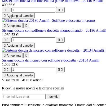
Miscelatore doccia con doccetta da parete monoleva - 20140 Amalfi
400,66 €





Aggiungi al carrello

Anteprima

Sistema doccia con soffione e doccetta monocomando - 20186 Amalf
1.069,53 €





Aggiungi al carrello

Anteprima

Sistema doccia da incasso con soffione e doccetta - 20134 Amalfi
1.069,53 €





Aggiungi al carrello
Visualizzati 1-8 su 8 articoli
Ricevi le nostre novità e le offerte speciali
Puoi annullare l’iscrizione in qualsiasi momento. I nostri dati di contat