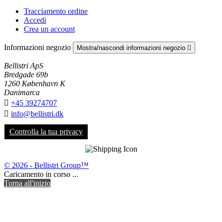
Tracciamento ordine
Accedi
Crea un account
Informazioni negozio
Mostra/nascondi informazioni negozio

Bellistri ApS
Bredgade 69b
1260 København K
Danimarca

+45 39274707

info@bellistri.dk
Controlla la tua privacy
© 2026 - Bellistri Group™
Caricamento in corso ...
Torna all'inizio