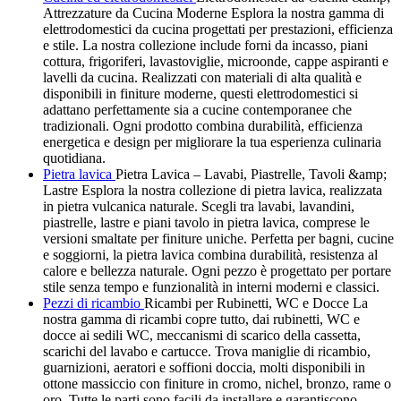
Attrezzature da Cucina Moderne Esplora la nostra gamma di
elettrodomestici da cucina progettati per prestazioni, efficienza
e stile. La nostra collezione include forni da incasso, piani
cottura, frigoriferi, lavastoviglie, microonde, cappe aspiranti e
lavelli da cucina. Realizzati con materiali di alta qualità e
disponibili in finiture moderne, questi elettrodomestici si
adattano perfettamente sia a cucine contemporanee che
tradizionali. Ogni prodotto combina durabilità, efficienza
energetica e design per migliorare la tua esperienza culinaria
quotidiana.
Pietra lavica
Pietra Lavica – Lavabi, Piastrelle, Tavoli &amp;
Lastre Esplora la nostra collezione di pietra lavica, realizzata
in pietra vulcanica naturale. Scegli tra lavabi, lavandini,
piastrelle, lastre e piani tavolo in pietra lavica, comprese le
versioni smaltate per finiture uniche. Perfetta per bagni, cucine
e soggiorni, la pietra lavica combina durabilità, resistenza al
calore e bellezza naturale. Ogni pezzo è progettato per portare
stile senza tempo e funzionalità in interni moderni e classici.
Pezzi di ricambio
Ricambi per Rubinetti, WC e Docce La
nostra gamma di ricambi copre tutto, dai rubinetti, WC e
docce ai sedili WC, meccanismi di scarico della cassetta,
scarichi del lavabo e cartucce. Trova maniglie di ricambio,
guarnizioni, aeratori e soffioni doccia, molti disponibili in
ottone massiccio con finiture in cromo, nichel, bronzo, rame o
oro. Tutte le parti sono facili da installare e garantiscono