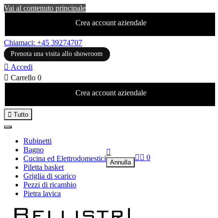
Vai al contenuto principale
Crea account aziendale
Chiamaci: +45 39274707
Prenota una visita allo showroom

Accedi

Carrello
0
Crea account aziendale

Tutto
Rubinetti
Bagno



0
Cucina ed Elettrodomestici
Annulla
Piletta basket
Griglia di scarico
Pezzi di ricambio
Pietra lavica