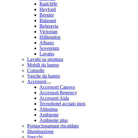
Radcliffe
Heyford
Bergier
Balasani
Belgravia
Victorian
Hillingdon
Albano
Sovereign
Lavabo
Lavabi su struttura
Mobili da bagno
Consolle
Vasche da bagno
Accessori
Accessori Canova
Accessori Regency
Accessori Aida
Tecnohotel acciaio inox
Altissima
Ambiente
Ambiente plus
Portasciugamani riscaldato
Illuminazione
Specchi