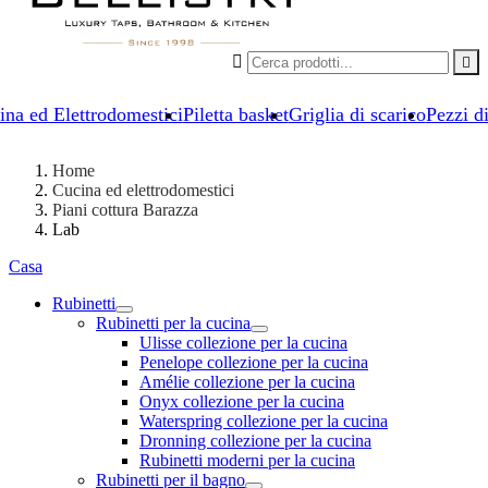


ina ed Elettrodomestici
Piletta basket
Griglia di scarico
Pezzi d
Home
Cucina ed elettrodomestici
Piani cottura Barazza
Lab
Casa
Rubinetti
Rubinetti per la cucina
Ulisse collezione per la cucina
Penelope collezione per la cucina
Amélie collezione per la cucina
Onyx collezione per la cucina
Waterspring collezione per la cucina
Dronning collezione per la cucina
Rubinetti moderni per la cucina
Rubinetti per il bagno