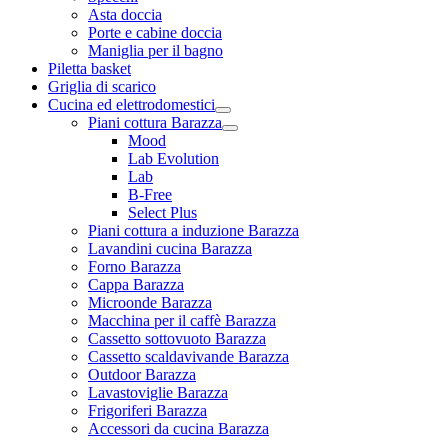
Asta doccia
Porte e cabine doccia
Maniglia per il bagno
Piletta basket
Griglia di scarico
Cucina ed elettrodomestici
Piani cottura Barazza
Mood
Lab Evolution
Lab
B-Free
Select Plus
Piani cottura a induzione Barazza
Lavandini cucina Barazza
Forno Barazza
Cappa Barazza
Microonde Barazza
Macchina per il caffè Barazza
Cassetto sottovuoto Barazza
Cassetto scaldavivande Barazza
Outdoor Barazza
Lavastoviglie Barazza
Frigoriferi Barazza
Accessori da cucina Barazza