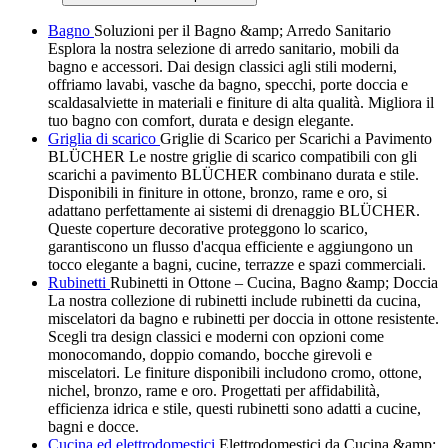
Bagno
Soluzioni per il Bagno &amp; Arredo Sanitario
Esplora la nostra selezione di arredo sanitario, mobili da
bagno e accessori. Dai design classici agli stili moderni,
offriamo lavabi, vasche da bagno, specchi, porte doccia e
scaldasalviette in materiali e finiture di alta qualità. Migliora il
tuo bagno con comfort, durata e design elegante.
Griglia di scarico
Griglie di Scarico per Scarichi a Pavimento
BLÜCHER Le nostre griglie di scarico compatibili con gli
scarichi a pavimento BLÜCHER combinano durata e stile.
Disponibili in finiture in ottone, bronzo, rame e oro, si
adattano perfettamente ai sistemi di drenaggio BLÜCHER.
Queste coperture decorative proteggono lo scarico,
garantiscono un flusso d'acqua efficiente e aggiungono un
tocco elegante a bagni, cucine, terrazze e spazi commerciali.
Rubinetti
Rubinetti in Ottone – Cucina, Bagno &amp; Doccia
La nostra collezione di rubinetti include rubinetti da cucina,
miscelatori da bagno e rubinetti per doccia in ottone resistente.
Scegli tra design classici e moderni con opzioni come
monocomando, doppio comando, bocche girevoli e
miscelatori. Le finiture disponibili includono cromo, ottone,
nichel, bronzo, rame e oro. Progettati per affidabilità,
efficienza idrica e stile, questi rubinetti sono adatti a cucine,
bagni e docce.
Cucina ed elettrodomestici
Elettrodomestici da Cucina &amp;