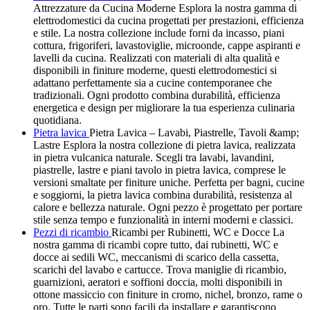
Attrezzature da Cucina Moderne Esplora la nostra gamma di
elettrodomestici da cucina progettati per prestazioni, efficienza
e stile. La nostra collezione include forni da incasso, piani
cottura, frigoriferi, lavastoviglie, microonde, cappe aspiranti e
lavelli da cucina. Realizzati con materiali di alta qualità e
disponibili in finiture moderne, questi elettrodomestici si
adattano perfettamente sia a cucine contemporanee che
tradizionali. Ogni prodotto combina durabilità, efficienza
energetica e design per migliorare la tua esperienza culinaria
quotidiana.
Pietra lavica
Pietra Lavica – Lavabi, Piastrelle, Tavoli &amp;
Lastre Esplora la nostra collezione di pietra lavica, realizzata
in pietra vulcanica naturale. Scegli tra lavabi, lavandini,
piastrelle, lastre e piani tavolo in pietra lavica, comprese le
versioni smaltate per finiture uniche. Perfetta per bagni, cucine
e soggiorni, la pietra lavica combina durabilità, resistenza al
calore e bellezza naturale. Ogni pezzo è progettato per portare
stile senza tempo e funzionalità in interni moderni e classici.
Pezzi di ricambio
Ricambi per Rubinetti, WC e Docce La
nostra gamma di ricambi copre tutto, dai rubinetti, WC e
docce ai sedili WC, meccanismi di scarico della cassetta,
scarichi del lavabo e cartucce. Trova maniglie di ricambio,
guarnizioni, aeratori e soffioni doccia, molti disponibili in
ottone massiccio con finiture in cromo, nichel, bronzo, rame o
oro. Tutte le parti sono facili da installare e garantiscono