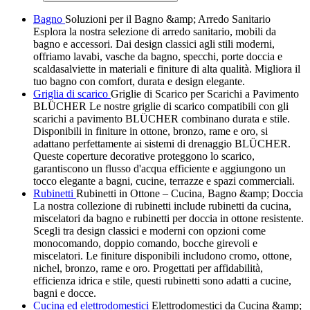
Bagno
Soluzioni per il Bagno &amp; Arredo Sanitario
Esplora la nostra selezione di arredo sanitario, mobili da
bagno e accessori. Dai design classici agli stili moderni,
offriamo lavabi, vasche da bagno, specchi, porte doccia e
scaldasalviette in materiali e finiture di alta qualità. Migliora il
tuo bagno con comfort, durata e design elegante.
Griglia di scarico
Griglie di Scarico per Scarichi a Pavimento
BLÜCHER Le nostre griglie di scarico compatibili con gli
scarichi a pavimento BLÜCHER combinano durata e stile.
Disponibili in finiture in ottone, bronzo, rame e oro, si
adattano perfettamente ai sistemi di drenaggio BLÜCHER.
Queste coperture decorative proteggono lo scarico,
garantiscono un flusso d'acqua efficiente e aggiungono un
tocco elegante a bagni, cucine, terrazze e spazi commerciali.
Rubinetti
Rubinetti in Ottone – Cucina, Bagno &amp; Doccia
La nostra collezione di rubinetti include rubinetti da cucina,
miscelatori da bagno e rubinetti per doccia in ottone resistente.
Scegli tra design classici e moderni con opzioni come
monocomando, doppio comando, bocche girevoli e
miscelatori. Le finiture disponibili includono cromo, ottone,
nichel, bronzo, rame e oro. Progettati per affidabilità,
efficienza idrica e stile, questi rubinetti sono adatti a cucine,
bagni e docce.
Cucina ed elettrodomestici
Elettrodomestici da Cucina &amp;