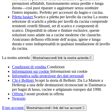
prestazioni affidabili, funzionamento senza perdite e lunga
durata—così puoi riparare o aggiornare senza sostituire
l'intero impianto. Perfetto per accessori da bagno e cucina.
Piletta basket
Scarico a piletta per lavello da cucina La nostra
selezione di scarichi a piletta per lavelli da cucina comprende
resistenti cestelli filtranti, set di scarico e componenti di
scarico. Disponibili in ottone e finiture esclusive, queste
soluzioni sono adatte sia a cucine moderne che classiche.
Assicurano deflusso efficiente dell’acqua, igiene e lunga
durata e sono indispensabili in qualsiasi installazione di lavello
da cucina.
La nostra azienda
Mostra/nascondi link la nostra azienda

Condizioni di vendita
Condizioni
Informazioni sui cookie
Informazioni sui cookie
Informativa sulla protezione dei dati personali
Chi è Bellistri
Scopri la storia di Bellistri. Da La Maison a
Hellerup a una delle destinazioni riconosciute in Danimarca
per bagni di lusso, cucine e artigianato europeo dal 1998.
Offerta
I nostri prodotti in offerta
Negozio
Il tuo account
Mostra/nascondi i link del tuo account
