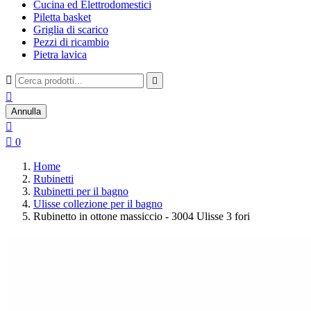
Cucina ed Elettrodomestici
Piletta basket
Griglia di scarico
Pezzi di ricambio
Pietra lavica



Annulla


0
Home
Rubinetti
Rubinetti per il bagno
Ulisse collezione per il bagno
Rubinetto in ottone massiccio - 3004 Ulisse 3 fori