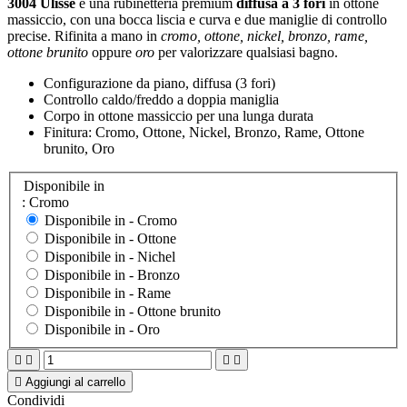
3004 Ulisse
è una rubinetteria premium
diffusa a 3 fori
in ottone
massiccio, con una bocca liscia e curva e due maniglie di controllo
precise. Rifinita a mano in
cromo, ottone, nickel, bronzo, rame,
ottone brunito
oppure
oro
per valorizzare qualsiasi bagno.
Configurazione da piano, diffusa (3 fori)
Controllo caldo/freddo a doppia maniglia
Corpo in ottone massiccio per una lunga durata
Finitura: Cromo, Ottone, Nickel, Bronzo, Rame, Ottone
brunito, Oro
Disponibile in
: Cromo
Disponibile in -
Cromo
Disponibile in -
Ottone
Disponibile in -
Nichel
Disponibile in -
Bronzo
Disponibile in -
Rame
Disponibile in -
Ottone brunito
Disponibile in -
Oro





Aggiungi al carrello
Condividi