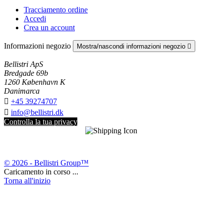
Tracciamento ordine
Accedi
Crea un account
Informazioni negozio
Mostra/nascondi informazioni negozio

Bellistri ApS
Bredgade 69b
1260 København K
Danimarca

+45 39274707

info@bellistri.dk
Controlla la tua privacy
© 2026 - Bellistri Group™
Caricamento in corso ...
Torna all'inizio