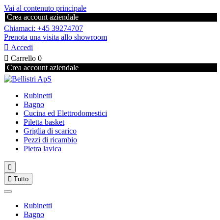
Vai al contenuto principale
Crea account aziendale
Chiamaci: +45 39274707
Prenota una visita allo showroom

Accedi

Carrello
0
Crea account aziendale
Rubinetti
Bagno
Cucina ed Elettrodomestici
Piletta basket
Griglia di scarico
Pezzi di ricambio
Pietra lavica


Tutto
Rubinetti
Bagno