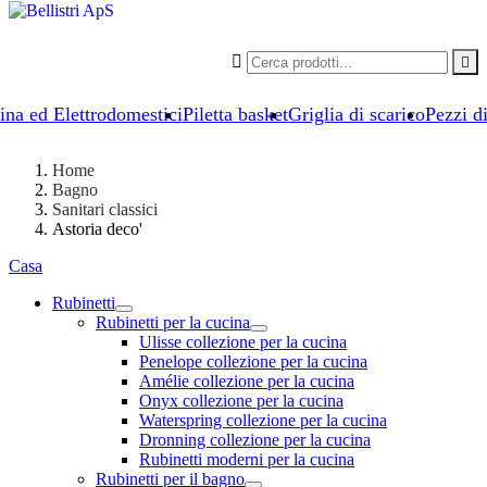


ina ed Elettrodomestici
Piletta basket
Griglia di scarico
Pezzi d
Home
Bagno
Sanitari classici
Astoria deco'
Casa
Rubinetti
Rubinetti per la cucina
Ulisse collezione per la cucina
Penelope collezione per la cucina
Amélie collezione per la cucina
Onyx collezione per la cucina
Waterspring collezione per la cucina
Dronning collezione per la cucina
Rubinetti moderni per la cucina
Rubinetti per il bagno