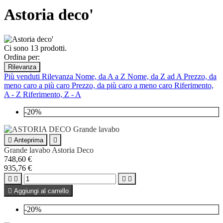
Astoria deco'
Ci sono 13 prodotti.
Ordina per:
Rilevanza
Più venduti
Rilevanza
Nome, da A a Z
Nome, da Z ad A
Prezzo, da
meno caro a più caro
Prezzo, da più caro a meno caro
Riferimento,
A - Z
Riferimento, Z - A
-20%

Anteprima

Grande lavabo Astoria Deco
748,60 €
935,76 €





Aggiungi al carrello
-20%