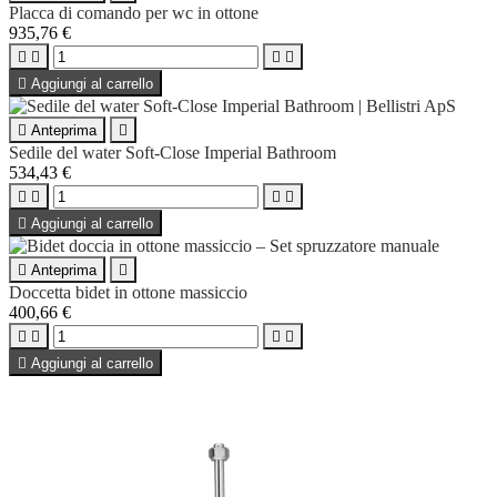
Placca di comando per wc in ottone
935,76 €





Aggiungi al carrello

Anteprima

Sedile del water Soft-Close Imperial Bathroom
534,43 €





Aggiungi al carrello

Anteprima

Doccetta bidet in ottone massiccio
400,66 €





Aggiungi al carrello