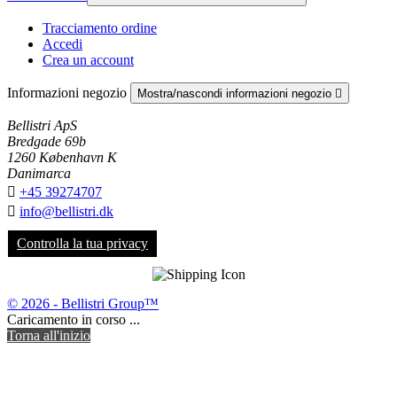
Tracciamento ordine
Accedi
Crea un account
Informazioni negozio
Mostra/nascondi informazioni negozio

Bellistri ApS
Bredgade 69b
1260 København K
Danimarca

+45 39274707

info@bellistri.dk
Controlla la tua privacy
© 2026 - Bellistri Group™
Caricamento in corso ...
Torna all'inizio