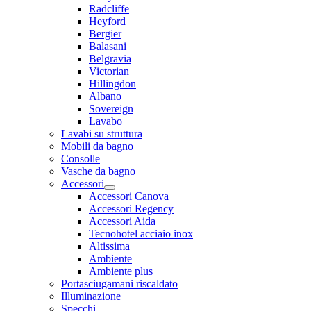
Radcliffe
Heyford
Bergier
Balasani
Belgravia
Victorian
Hillingdon
Albano
Sovereign
Lavabo
Lavabi su struttura
Mobili da bagno
Consolle
Vasche da bagno
Accessori
Accessori Canova
Accessori Regency
Accessori Aida
Tecnohotel acciaio inox
Altissima
Ambiente
Ambiente plus
Portasciugamani riscaldato
Illuminazione
Specchi