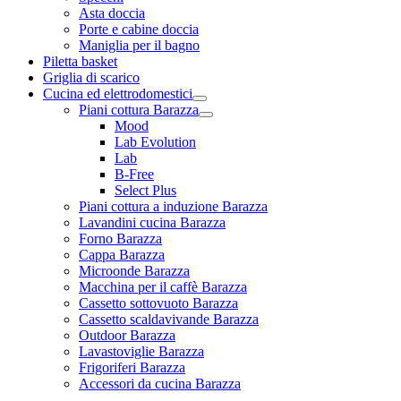
Asta doccia
Porte e cabine doccia
Maniglia per il bagno
Piletta basket
Griglia di scarico
Cucina ed elettrodomestici
Piani cottura Barazza
Mood
Lab Evolution
Lab
B-Free
Select Plus
Piani cottura a induzione Barazza
Lavandini cucina Barazza
Forno Barazza
Cappa Barazza
Microonde Barazza
Macchina per il caffè Barazza
Cassetto sottovuoto Barazza
Cassetto scaldavivande Barazza
Outdoor Barazza
Lavastoviglie Barazza
Frigoriferi Barazza
Accessori da cucina Barazza