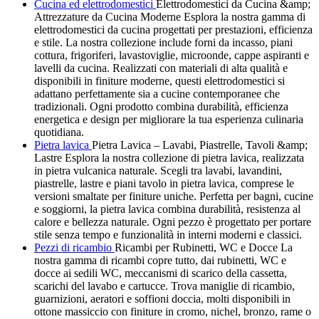
Cucina ed elettrodomestici
Elettrodomestici da Cucina &amp;
Attrezzature da Cucina Moderne Esplora la nostra gamma di
elettrodomestici da cucina progettati per prestazioni, efficienza
e stile. La nostra collezione include forni da incasso, piani
cottura, frigoriferi, lavastoviglie, microonde, cappe aspiranti e
lavelli da cucina. Realizzati con materiali di alta qualità e
disponibili in finiture moderne, questi elettrodomestici si
adattano perfettamente sia a cucine contemporanee che
tradizionali. Ogni prodotto combina durabilità, efficienza
energetica e design per migliorare la tua esperienza culinaria
quotidiana.
Pietra lavica
Pietra Lavica – Lavabi, Piastrelle, Tavoli &amp;
Lastre Esplora la nostra collezione di pietra lavica, realizzata
in pietra vulcanica naturale. Scegli tra lavabi, lavandini,
piastrelle, lastre e piani tavolo in pietra lavica, comprese le
versioni smaltate per finiture uniche. Perfetta per bagni, cucine
e soggiorni, la pietra lavica combina durabilità, resistenza al
calore e bellezza naturale. Ogni pezzo è progettato per portare
stile senza tempo e funzionalità in interni moderni e classici.
Pezzi di ricambio
Ricambi per Rubinetti, WC e Docce La
nostra gamma di ricambi copre tutto, dai rubinetti, WC e
docce ai sedili WC, meccanismi di scarico della cassetta,
scarichi del lavabo e cartucce. Trova maniglie di ricambio,
guarnizioni, aeratori e soffioni doccia, molti disponibili in
ottone massiccio con finiture in cromo, nichel, bronzo, rame o