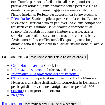
oro. Tutte le parti sono facili da installare e garantiscono
prestazioni affidabili, funzionamento senza perdite e lunga
durata—così puoi riparare o aggiornare senza sostituire
l'intero impianto. Perfetto per accessori da bagno e cucina.
Piletta basket
Scarico a piletta per lavello da cucina La nostra
selezione di scarichi a piletta per lavelli da cucina comprende
resistenti cestelli filtranti, set di scarico e componenti di
scarico. Disponibili in ottone e finiture esclusive, queste
soluzioni sono adatte sia a cucine moderne che classiche.
Assicurano deflusso efficiente dell’acqua, igiene e lunga
durata e sono indispensabili in qualsiasi installazione di lavello
da cucina.
La nostra azienda
Mostra/nascondi link la nostra azienda

Condizioni di vendita
Condizioni
Informazioni sui cookie
Informazioni sui cookie
Informativa sulla protezione dei dati personali
Chi è Bellistri
Scopri la storia di Bellistri. Da La Maison a
Hellerup a una delle destinazioni riconosciute in Danimarca
per bagni di lusso, cucine e artigianato europeo dal 1998.
Offerta
I nostri prodotti in offerta
Negozio
Il tuo account
Mostra/nascondi i link del tuo account
