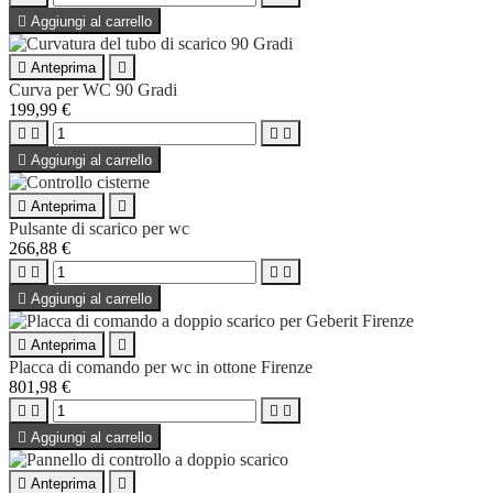

Aggiungi al carrello

Anteprima

Curva per WC 90 Gradi
199,99 €





Aggiungi al carrello

Anteprima

Pulsante di scarico per wc
266,88 €





Aggiungi al carrello

Anteprima

Placca di comando per wc in ottone Firenze
801,98 €





Aggiungi al carrello

Anteprima
