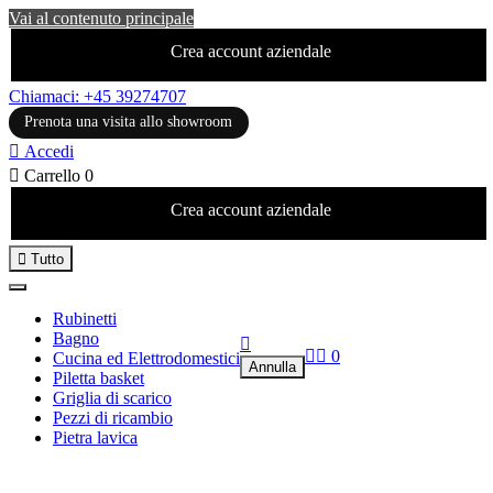
Vai al contenuto principale
Crea account aziendale
Chiamaci: +45 39274707
Prenota una visita allo showroom

Accedi

Carrello
0
Crea account aziendale

Tutto
Rubinetti
Bagno



0
Cucina ed Elettrodomestici
Annulla
Piletta basket
Griglia di scarico
Pezzi di ricambio
Pietra lavica