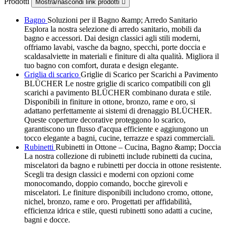
Prodotti
Mostra/nascondi link prodotti

Bagno
Soluzioni per il Bagno &amp; Arredo Sanitario
Esplora la nostra selezione di arredo sanitario, mobili da
bagno e accessori. Dai design classici agli stili moderni,
offriamo lavabi, vasche da bagno, specchi, porte doccia e
scaldasalviette in materiali e finiture di alta qualità. Migliora il
tuo bagno con comfort, durata e design elegante.
Griglia di scarico
Griglie di Scarico per Scarichi a Pavimento
BLÜCHER Le nostre griglie di scarico compatibili con gli
scarichi a pavimento BLÜCHER combinano durata e stile.
Disponibili in finiture in ottone, bronzo, rame e oro, si
adattano perfettamente ai sistemi di drenaggio BLÜCHER.
Queste coperture decorative proteggono lo scarico,
garantiscono un flusso d'acqua efficiente e aggiungono un
tocco elegante a bagni, cucine, terrazze e spazi commerciali.
Rubinetti
Rubinetti in Ottone – Cucina, Bagno &amp; Doccia
La nostra collezione di rubinetti include rubinetti da cucina,
miscelatori da bagno e rubinetti per doccia in ottone resistente.
Scegli tra design classici e moderni con opzioni come
monocomando, doppio comando, bocche girevoli e
miscelatori. Le finiture disponibili includono cromo, ottone,
nichel, bronzo, rame e oro. Progettati per affidabilità,
efficienza idrica e stile, questi rubinetti sono adatti a cucine,
bagni e docce.