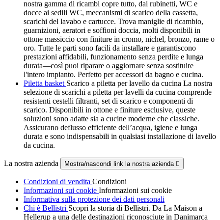
nostra gamma di ricambi copre tutto, dai rubinetti, WC e
docce ai sedili WC, meccanismi di scarico della cassetta,
scarichi del lavabo e cartucce. Trova maniglie di ricambio,
guarnizioni, aeratori e soffioni doccia, molti disponibili in
ottone massiccio con finiture in cromo, nichel, bronzo, rame o
oro. Tutte le parti sono facili da installare e garantiscono
prestazioni affidabili, funzionamento senza perdite e lunga
durata—così puoi riparare o aggiornare senza sostituire
l'intero impianto. Perfetto per accessori da bagno e cucina.
Piletta basket
Scarico a piletta per lavello da cucina La nostra
selezione di scarichi a piletta per lavelli da cucina comprende
resistenti cestelli filtranti, set di scarico e componenti di
scarico. Disponibili in ottone e finiture esclusive, queste
soluzioni sono adatte sia a cucine moderne che classiche.
Assicurano deflusso efficiente dell’acqua, igiene e lunga
durata e sono indispensabili in qualsiasi installazione di lavello
da cucina.
La nostra azienda
Mostra/nascondi link la nostra azienda

Condizioni di vendita
Condizioni
Informazioni sui cookie
Informazioni sui cookie
Informativa sulla protezione dei dati personali
Chi è Bellistri
Scopri la storia di Bellistri. Da La Maison a
Hellerup a una delle destinazioni riconosciute in Danimarca