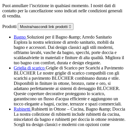
Puoi annullare l’iscrizione in qualsiasi momento. I nostri dati di
contatto per la cancellazione sono indicati nelle condizioni generali
di vendita.
Prodotti
Mostra/nascondi link prodotti

Bagno
Soluzioni per il Bagno &amp; Arredo Sanitario
Esplora la nostra selezione di arredo sanitario, mobili da
bagno e accessori. Dai design classici agli stili moderni,
offriamo lavabi, vasche da bagno, specchi, porte doccia e
scaldasalviette in materiali e finiture di alta qualità. Migliora il
tuo bagno con comfort, durata e design elegante.
Griglia di scarico
Griglie di Scarico per Scarichi a Pavimento
BLÜCHER Le nostre griglie di scarico compatibili con gli
scarichi a pavimento BLÜCHER combinano durata e stile.
Disponibili in finiture in ottone, bronzo, rame e oro, si
adattano perfettamente ai sistemi di drenaggio BLÜCHER.
Queste coperture decorative proteggono lo scarico,
garantiscono un flusso d'acqua efficiente e aggiungono un
tocco elegante a bagni, cucine, terrazze e spazi commerciali.
Rubinetti
Rubinetti in Ottone – Cucina, Bagno &amp; Doccia
La nostra collezione di rubinetti include rubinetti da cucina,
miscelatori da bagno e rubinetti per doccia in ottone resistente.
Scegli tra design classici e moderni con opzioni come