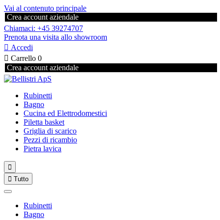
Vai al contenuto principale
Crea account aziendale
Chiamaci: +45 39274707
Prenota una visita allo showroom

Accedi

Carrello
0
Crea account aziendale
Rubinetti
Bagno
Cucina ed Elettrodomestici
Piletta basket
Griglia di scarico
Pezzi di ricambio
Pietra lavica


Tutto
Rubinetti
Bagno