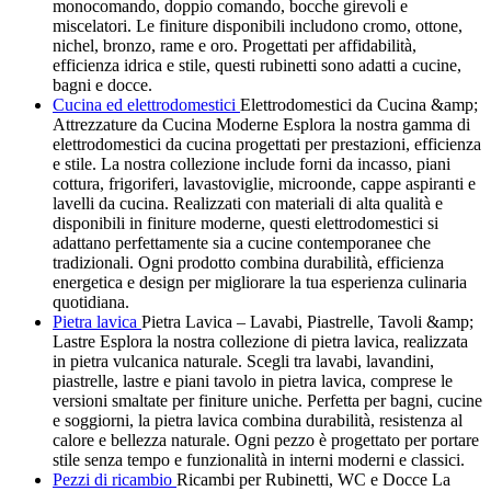
monocomando, doppio comando, bocche girevoli e
miscelatori. Le finiture disponibili includono cromo, ottone,
nichel, bronzo, rame e oro. Progettati per affidabilità,
efficienza idrica e stile, questi rubinetti sono adatti a cucine,
bagni e docce.
Cucina ed elettrodomestici
Elettrodomestici da Cucina &amp;
Attrezzature da Cucina Moderne Esplora la nostra gamma di
elettrodomestici da cucina progettati per prestazioni, efficienza
e stile. La nostra collezione include forni da incasso, piani
cottura, frigoriferi, lavastoviglie, microonde, cappe aspiranti e
lavelli da cucina. Realizzati con materiali di alta qualità e
disponibili in finiture moderne, questi elettrodomestici si
adattano perfettamente sia a cucine contemporanee che
tradizionali. Ogni prodotto combina durabilità, efficienza
energetica e design per migliorare la tua esperienza culinaria
quotidiana.
Pietra lavica
Pietra Lavica – Lavabi, Piastrelle, Tavoli &amp;
Lastre Esplora la nostra collezione di pietra lavica, realizzata
in pietra vulcanica naturale. Scegli tra lavabi, lavandini,
piastrelle, lastre e piani tavolo in pietra lavica, comprese le
versioni smaltate per finiture uniche. Perfetta per bagni, cucine
e soggiorni, la pietra lavica combina durabilità, resistenza al
calore e bellezza naturale. Ogni pezzo è progettato per portare
stile senza tempo e funzionalità in interni moderni e classici.
Pezzi di ricambio
Ricambi per Rubinetti, WC e Docce La