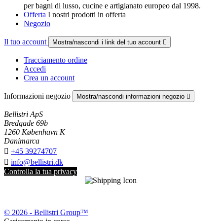
per bagni di lusso, cucine e artigianato europeo dal 1998.
Offerta
I nostri prodotti in offerta
Negozio
Il tuo account
Mostra/nascondi i link del tuo account

Tracciamento ordine
Accedi
Crea un account
Informazioni negozio
Mostra/nascondi informazioni negozio

Bellistri ApS
Bredgade 69b
1260 København K
Danimarca

+45 39274707

info@bellistri.dk
Controlla la tua privacy
© 2026 - Bellistri Group™