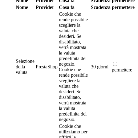
Nome
Provider
Cosa fa
Scadenza
permettere
Nome
Provider
Cosa fa
Scadenza
permettere
Cookie che
rende possibile
scegliere la
valuta che
desideri. Se
disabilitato,
verrà mostrata
la valuta
predefinita del
Selezione
negozio.
della
PrestaShop
30 giorni
Cookie che
permettere
valuta
rende possibile
scegliere la
valuta che
desideri. Se
disabilitato,
verrà mostrata
la valuta
predefinita del
negozio.
Cookie che
utilizziamo per
offrirti la