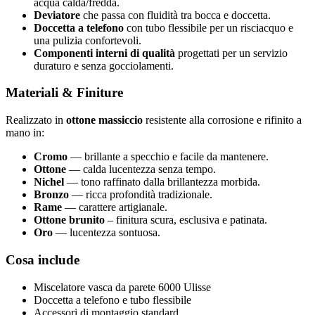
acqua calda/fredda.
Deviatore
che passa con fluidità tra bocca e doccetta.
Doccetta a telefono
con tubo flessibile per un risciacquo e
una pulizia confortevoli.
Componenti interni di qualità
progettati per un servizio
duraturo e senza gocciolamenti.
Materiali & Finiture
Realizzato in
ottone massiccio
resistente alla corrosione e rifinito a
mano in:
Cromo
— brillante a specchio e facile da mantenere.
Ottone
— calda lucentezza senza tempo.
Nichel
— tono raffinato dalla brillantezza morbida.
Bronzo
— ricca profondità tradizionale.
Rame
— carattere artigianale.
Ottone brunito
– finitura scura, esclusiva e patinata.
Oro
— lucentezza sontuosa.
Cosa include
Miscelatore vasca da parete 6000 Ulisse
Doccetta a telefono e tubo flessibile
Accessori di montaggio standard