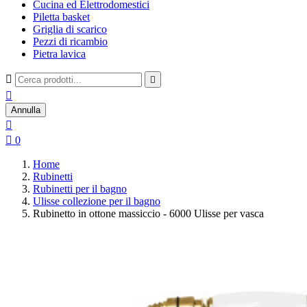
Cucina ed Elettrodomestici
Piletta basket
Griglia di scarico
Pezzi di ricambio
Pietra lavica



Annulla


0
Home
Rubinetti
Rubinetti per il bagno
Ulisse collezione per il bagno
Rubinetto in ottone massiccio - 6000 Ulisse per vasca