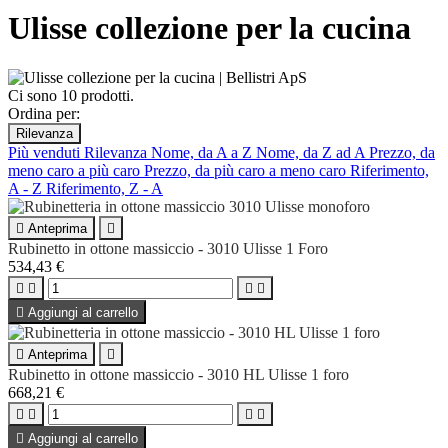
Ulisse collezione per la cucina
Ci sono 10 prodotti.
Ordina per:
Rilevanza
Più venduti
Rilevanza
Nome, da A a Z
Nome, da Z ad A
Prezzo, da
meno caro a più caro
Prezzo, da più caro a meno caro
Riferimento,
A - Z
Riferimento, Z - A

Anteprima

Rubinetto in ottone massiccio - 3010 Ulisse 1 Foro
534,43 €





Aggiungi al carrello

Anteprima

Rubinetto in ottone massiccio - 3010 HL Ulisse 1 foro
668,21 €





Aggiungi al carrello