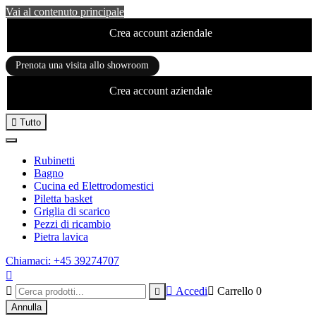
Vai al contenuto principale
Crea account aziendale
Prenota una visita allo showroom
Crea account aziendale

Tutto
Rubinetti
Bagno
Cucina ed Elettrodomestici
Piletta basket
Griglia di scarico
Pezzi di ricambio
Pietra lavica
Chiamaci: +45 39274707



Accedi

Carrello
0

Annulla