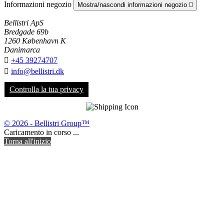
Informazioni negozio
Mostra/nascondi informazioni negozio

Bellistri ApS
Bredgade 69b
1260 København K
Danimarca

+45 39274707

info@bellistri.dk
Controlla la tua privacy
© 2026 - Bellistri Group™
Caricamento in corso ...
Torna all'inizio