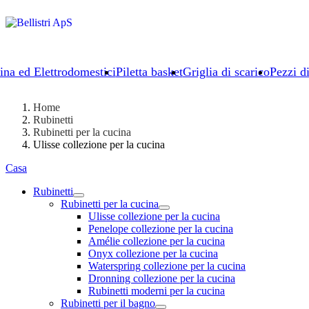
ina ed Elettrodomestici
Piletta basket
Griglia di scarico
Pezzi d
Home
Rubinetti
Rubinetti per la cucina
Ulisse collezione per la cucina
Casa
Rubinetti
Rubinetti per la cucina
Ulisse collezione per la cucina
Penelope collezione per la cucina
Amélie collezione per la cucina
Onyx collezione per la cucina
Waterspring collezione per la cucina
Dronning collezione per la cucina
Rubinetti moderni per la cucina
Rubinetti per il bagno