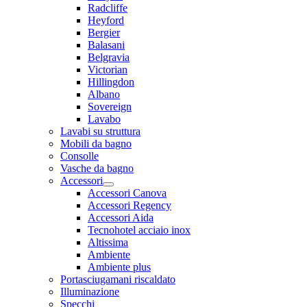
Radcliffe
Heyford
Bergier
Balasani
Belgravia
Victorian
Hillingdon
Albano
Sovereign
Lavabo
Lavabi su struttura
Mobili da bagno
Consolle
Vasche da bagno
Accessori
Accessori Canova
Accessori Regency
Accessori Aida
Tecnohotel acciaio inox
Altissima
Ambiente
Ambiente plus
Portasciugamani riscaldato
Illuminazione
Specchi