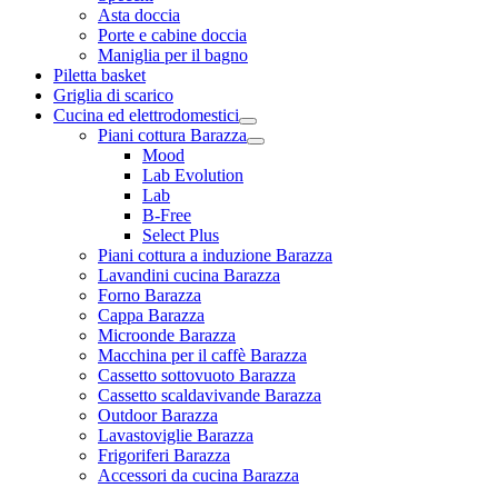
Asta doccia
Porte e cabine doccia
Maniglia per il bagno
Piletta basket
Griglia di scarico
Cucina ed elettrodomestici
Piani cottura Barazza
Mood
Lab Evolution
Lab
B-Free
Select Plus
Piani cottura a induzione Barazza
Lavandini cucina Barazza
Forno Barazza
Cappa Barazza
Microonde Barazza
Macchina per il caffè Barazza
Cassetto sottovuoto Barazza
Cassetto scaldavivande Barazza
Outdoor Barazza
Lavastoviglie Barazza
Frigoriferi Barazza
Accessori da cucina Barazza