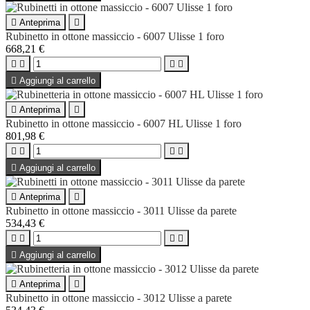

Anteprima

Rubinetto in ottone massiccio - 6007 Ulisse 1 foro
668,21 €





Aggiungi al carrello

Anteprima

Rubinetto in ottone massiccio - 6007 HL Ulisse 1 foro
801,98 €





Aggiungi al carrello

Anteprima

Rubinetto in ottone massiccio - 3011 Ulisse da parete
534,43 €





Aggiungi al carrello

Anteprima

Rubinetto in ottone massiccio - 3012 Ulisse a parete