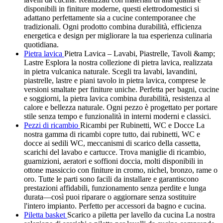
disponibili in finiture moderne, questi elettrodomestici si
adattano perfettamente sia a cucine contemporanee che
tradizionali. Ogni prodotto combina durabilità, efficienza
energetica e design per migliorare la tua esperienza culinaria
quotidiana.
Pietra lavica
Pietra Lavica – Lavabi, Piastrelle, Tavoli &amp;
Lastre Esplora la nostra collezione di pietra lavica, realizzata
in pietra vulcanica naturale. Scegli tra lavabi, lavandini,
piastrelle, lastre e piani tavolo in pietra lavica, comprese le
versioni smaltate per finiture uniche. Perfetta per bagni, cucine
e soggiorni, la pietra lavica combina durabilità, resistenza al
calore e bellezza naturale. Ogni pezzo è progettato per portare
stile senza tempo e funzionalità in interni moderni e classici.
Pezzi di ricambio
Ricambi per Rubinetti, WC e Docce La
nostra gamma di ricambi copre tutto, dai rubinetti, WC e
docce ai sedili WC, meccanismi di scarico della cassetta,
scarichi del lavabo e cartucce. Trova maniglie di ricambio,
guarnizioni, aeratori e soffioni doccia, molti disponibili in
ottone massiccio con finiture in cromo, nichel, bronzo, rame o
oro. Tutte le parti sono facili da installare e garantiscono
prestazioni affidabili, funzionamento senza perdite e lunga
durata—così puoi riparare o aggiornare senza sostituire
l'intero impianto. Perfetto per accessori da bagno e cucina.
Piletta basket
Scarico a piletta per lavello da cucina La nostra