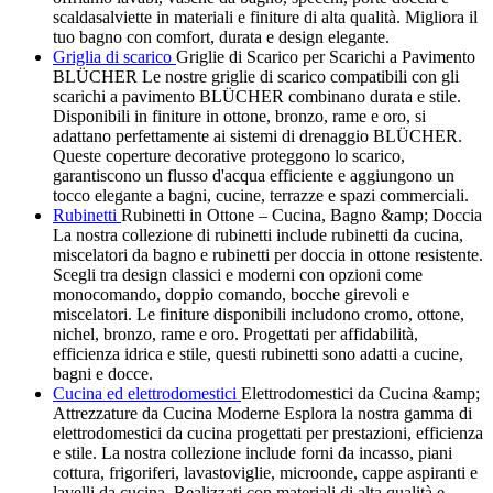
scaldasalviette in materiali e finiture di alta qualità. Migliora il
tuo bagno con comfort, durata e design elegante.
Griglia di scarico
Griglie di Scarico per Scarichi a Pavimento
BLÜCHER Le nostre griglie di scarico compatibili con gli
scarichi a pavimento BLÜCHER combinano durata e stile.
Disponibili in finiture in ottone, bronzo, rame e oro, si
adattano perfettamente ai sistemi di drenaggio BLÜCHER.
Queste coperture decorative proteggono lo scarico,
garantiscono un flusso d'acqua efficiente e aggiungono un
tocco elegante a bagni, cucine, terrazze e spazi commerciali.
Rubinetti
Rubinetti in Ottone – Cucina, Bagno &amp; Doccia
La nostra collezione di rubinetti include rubinetti da cucina,
miscelatori da bagno e rubinetti per doccia in ottone resistente.
Scegli tra design classici e moderni con opzioni come
monocomando, doppio comando, bocche girevoli e
miscelatori. Le finiture disponibili includono cromo, ottone,
nichel, bronzo, rame e oro. Progettati per affidabilità,
efficienza idrica e stile, questi rubinetti sono adatti a cucine,
bagni e docce.
Cucina ed elettrodomestici
Elettrodomestici da Cucina &amp;
Attrezzature da Cucina Moderne Esplora la nostra gamma di
elettrodomestici da cucina progettati per prestazioni, efficienza
e stile. La nostra collezione include forni da incasso, piani
cottura, frigoriferi, lavastoviglie, microonde, cappe aspiranti e
lavelli da cucina. Realizzati con materiali di alta qualità e