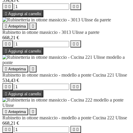
534,43 €





Aggiungi al carrello

Anteprima

Rubinetto in ottone massiccio - 3013 Ulisse a parete
668,21 €





Aggiungi al carrello

Anteprima

Rubinetto in ottone massiccio - modello a ponte Cucina 221 Ulisse
534,43 €





Aggiungi al carrello

Anteprima

Rubinetto in ottone massiccio - modello a ponte Cucina 222 Ulisse
668,21 €



