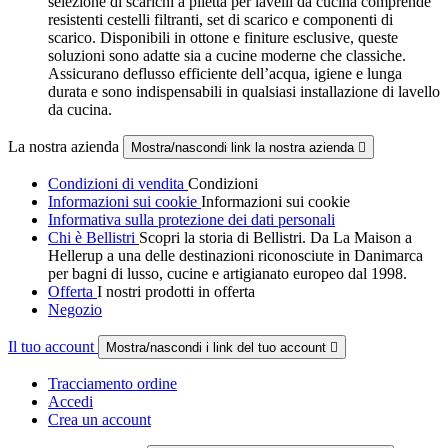
selezione di scarichi a piletta per lavelli da cucina comprende
resistenti cestelli filtranti, set di scarico e componenti di
scarico. Disponibili in ottone e finiture esclusive, queste
soluzioni sono adatte sia a cucine moderne che classiche.
Assicurano deflusso efficiente dell’acqua, igiene e lunga
durata e sono indispensabili in qualsiasi installazione di lavello
da cucina.
La nostra azienda
Mostra/nascondi link la nostra azienda

Condizioni di vendita
Condizioni
Informazioni sui cookie
Informazioni sui cookie
Informativa sulla protezione dei dati personali
Chi è Bellistri
Scopri la storia di Bellistri. Da La Maison a
Hellerup a una delle destinazioni riconosciute in Danimarca
per bagni di lusso, cucine e artigianato europeo dal 1998.
Offerta
I nostri prodotti in offerta
Negozio
Il tuo account
Mostra/nascondi i link del tuo account

Tracciamento ordine
Accedi
Crea un account