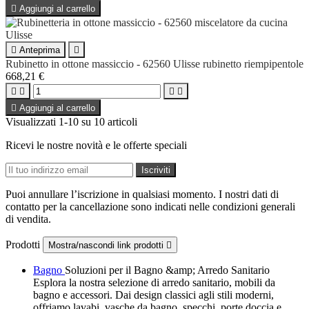

Aggiungi al carrello

Anteprima

Rubinetto in ottone massiccio - 62560 Ulisse rubinetto riempipentole
668,21 €





Aggiungi al carrello
Visualizzati 1-10 su 10 articoli
Ricevi le nostre novità e le offerte speciali
Puoi annullare l’iscrizione in qualsiasi momento. I nostri dati di
contatto per la cancellazione sono indicati nelle condizioni generali
di vendita.
Prodotti
Mostra/nascondi link prodotti

Bagno
Soluzioni per il Bagno &amp; Arredo Sanitario
Esplora la nostra selezione di arredo sanitario, mobili da
bagno e accessori. Dai design classici agli stili moderni,
offriamo lavabi, vasche da bagno, specchi, porte doccia e