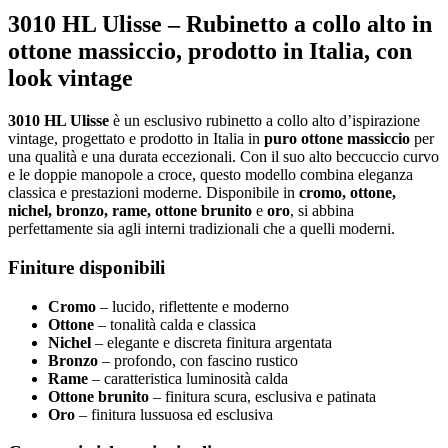
3010 HL Ulisse – Rubinetto a collo alto in
ottone massiccio, prodotto in Italia, con
look vintage
3010 HL Ulisse
è un esclusivo rubinetto a collo alto d’ispirazione
vintage, progettato e prodotto in Italia in
puro ottone massiccio
per
una qualità e una durata eccezionali. Con il suo alto beccuccio curvo
e le doppie manopole a croce, questo modello combina eleganza
classica e prestazioni moderne. Disponibile in
cromo, ottone,
nichel, bronzo, rame, ottone brunito
e
oro
, si abbina
perfettamente sia agli interni tradizionali che a quelli moderni.
Finiture disponibili
Cromo
– lucido, riflettente e moderno
Ottone
– tonalità calda e classica
Nichel
– elegante e discreta finitura argentata
Bronzo
– profondo, con fascino rustico
Rame
– caratteristica luminosità calda
Ottone brunito
– finitura scura, esclusiva e patinata
Oro
– finitura lussuosa ed esclusiva