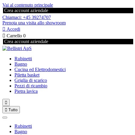
Vai al contenuto principale
Crea account aziendale
Chiamaci: +45 39274707
Prenota una visita allo showroom

Accedi

Carrello
0
Crea account aziendale
Rubinetti
Bagno
Cucina ed Elettrodomestici
Piletta basket
Griglia di scarico
Pezzi di ricambio
Pietra lavica


Tutto
Rubinetti
Bagno