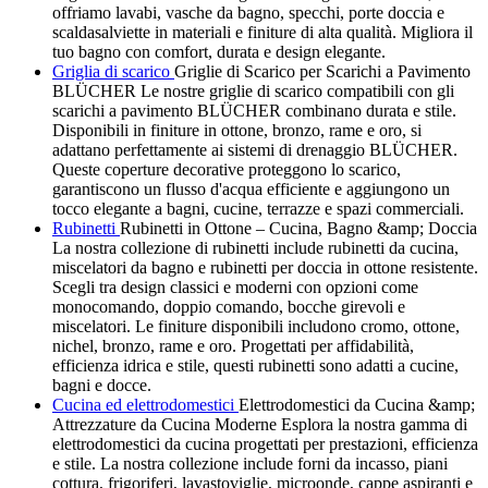
offriamo lavabi, vasche da bagno, specchi, porte doccia e
scaldasalviette in materiali e finiture di alta qualità. Migliora il
tuo bagno con comfort, durata e design elegante.
Griglia di scarico
Griglie di Scarico per Scarichi a Pavimento
BLÜCHER Le nostre griglie di scarico compatibili con gli
scarichi a pavimento BLÜCHER combinano durata e stile.
Disponibili in finiture in ottone, bronzo, rame e oro, si
adattano perfettamente ai sistemi di drenaggio BLÜCHER.
Queste coperture decorative proteggono lo scarico,
garantiscono un flusso d'acqua efficiente e aggiungono un
tocco elegante a bagni, cucine, terrazze e spazi commerciali.
Rubinetti
Rubinetti in Ottone – Cucina, Bagno &amp; Doccia
La nostra collezione di rubinetti include rubinetti da cucina,
miscelatori da bagno e rubinetti per doccia in ottone resistente.
Scegli tra design classici e moderni con opzioni come
monocomando, doppio comando, bocche girevoli e
miscelatori. Le finiture disponibili includono cromo, ottone,
nichel, bronzo, rame e oro. Progettati per affidabilità,
efficienza idrica e stile, questi rubinetti sono adatti a cucine,
bagni e docce.
Cucina ed elettrodomestici
Elettrodomestici da Cucina &amp;
Attrezzature da Cucina Moderne Esplora la nostra gamma di
elettrodomestici da cucina progettati per prestazioni, efficienza
e stile. La nostra collezione include forni da incasso, piani
cottura, frigoriferi, lavastoviglie, microonde, cappe aspiranti e