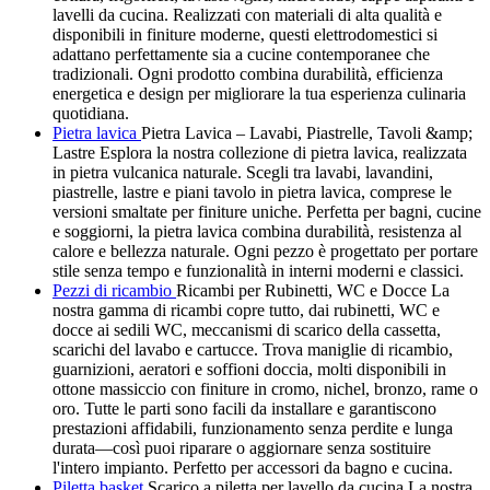
lavelli da cucina. Realizzati con materiali di alta qualità e
disponibili in finiture moderne, questi elettrodomestici si
adattano perfettamente sia a cucine contemporanee che
tradizionali. Ogni prodotto combina durabilità, efficienza
energetica e design per migliorare la tua esperienza culinaria
quotidiana.
Pietra lavica
Pietra Lavica – Lavabi, Piastrelle, Tavoli &amp;
Lastre Esplora la nostra collezione di pietra lavica, realizzata
in pietra vulcanica naturale. Scegli tra lavabi, lavandini,
piastrelle, lastre e piani tavolo in pietra lavica, comprese le
versioni smaltate per finiture uniche. Perfetta per bagni, cucine
e soggiorni, la pietra lavica combina durabilità, resistenza al
calore e bellezza naturale. Ogni pezzo è progettato per portare
stile senza tempo e funzionalità in interni moderni e classici.
Pezzi di ricambio
Ricambi per Rubinetti, WC e Docce La
nostra gamma di ricambi copre tutto, dai rubinetti, WC e
docce ai sedili WC, meccanismi di scarico della cassetta,
scarichi del lavabo e cartucce. Trova maniglie di ricambio,
guarnizioni, aeratori e soffioni doccia, molti disponibili in
ottone massiccio con finiture in cromo, nichel, bronzo, rame o
oro. Tutte le parti sono facili da installare e garantiscono
prestazioni affidabili, funzionamento senza perdite e lunga
durata—così puoi riparare o aggiornare senza sostituire
l'intero impianto. Perfetto per accessori da bagno e cucina.
Piletta basket
Scarico a piletta per lavello da cucina La nostra