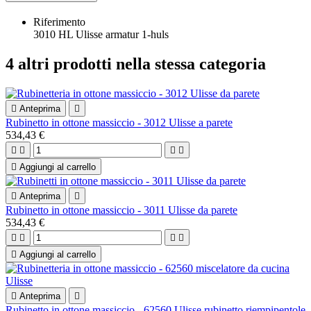
Riferimento
3010 HL Ulisse armatur 1-huls
4 altri prodotti nella stessa categoria

Anteprima

Rubinetto in ottone massiccio - 3012 Ulisse a parete
534,43 €





Aggiungi al carrello

Anteprima

Rubinetto in ottone massiccio - 3011 Ulisse da parete
534,43 €





Aggiungi al carrello

Anteprima

Rubinetto in ottone massiccio - 62560 Ulisse rubinetto riempipentole