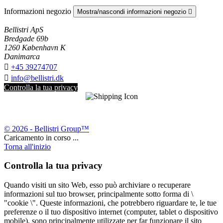
Informazioni negozio
Mostra/nascondi informazioni negozio

Bellistri ApS
Bredgade 69b
1260 København K
Danimarca

+45 39274707

info@bellistri.dk
Controlla la tua privacy
© 2026 - Bellistri Group™
Caricamento in corso ...
Torna all'inizio
Controlla la tua privacy
Quando visiti un sito Web, esso può archiviare o recuperare
informazioni sul tuo browser, principalmente sotto forma di \
"cookie \". Queste informazioni, che potrebbero riguardare te, le tue
preferenze o il tuo dispositivo internet (computer, tablet o dispositivo
mobile), sono principalmente utilizzate per far funzionare il sito