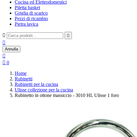
Cucina ed Elettrodomestici
Piletta basket
Griglia di scarico
Pezzi di ricambio
Pietra lavica



Annulla


0
Home
Rubinetti
Rubinetti per la cucina
Ulisse collezione per la cucina
Rubinetto in ottone massiccio - 3010 HL Ulisse 1 foro