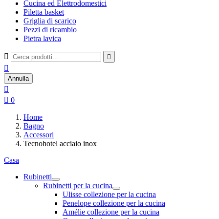
Cucina ed Elettrodomestici
Piletta basket
Griglia di scarico
Pezzi di ricambio
Pietra lavica



Annulla


0
Home
Bagno
Accessori
Tecnohotel acciaio inox
Casa
Rubinetti
Rubinetti per la cucina
Ulisse collezione per la cucina
Penelope collezione per la cucina
Amélie collezione per la cucina