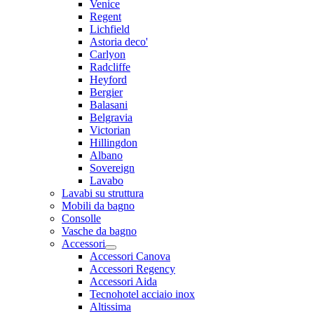
Venice
Regent
Lichfield
Astoria deco'
Carlyon
Radcliffe
Heyford
Bergier
Balasani
Belgravia
Victorian
Hillingdon
Albano
Sovereign
Lavabo
Lavabi su struttura
Mobili da bagno
Consolle
Vasche da bagno
Accessori
Accessori Canova
Accessori Regency
Accessori Aida
Tecnohotel acciaio inox
Altissima