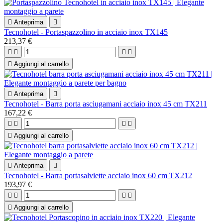

Anteprima

Tecnohotel - Portaspazzolino in acciaio inox TX145
213,37 €





Aggiungi al carrello

Anteprima

Tecnohotel - Barra porta asciugamani acciaio inox 45 cm TX211
167,22 €





Aggiungi al carrello

Anteprima

Tecnohotel - Barra portasalviette acciaio inox 60 cm TX212
193,97 €





Aggiungi al carrello