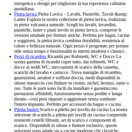
energetica e design per migliorare la tua esperienza culinaria
quotidiana.
Pietra lavica
Pietra Lavica – Lavabi, Piastrelle, Tavoli &amp;
Lastre Esplora la nostra collezione di pietra lavica, realizzata
in pietra vulcanica naturale. Scegli tra lavabi, lavandini,
piastrelle, lastre e piani tavolo in pietra lavica, comprese le
versioni smaltate per finiture uniche. Perfetta per bagni, cucine
e soggiorni, la pietra lavica combina durabilità, resistenza al
calore e bellezza naturale. Ogni pezzo è progettato per portare
stile senza tempo e funzionalità in interni moderni e classici.
Pezzi di ricambio
Ricambi per Rubinetti, WC e Docce La
nostra gamma di ricambi copre tutto, dai rubinetti, WC e
docce ai sedili WC, meccanismi di scarico della cassetta,
scarichi del lavabo e cartucce. Trova maniglie di ricambio,
guarnizioni, aeratori e soffioni doccia, molti disponibili in
ottone massiccio con finiture in cromo, nichel, bronzo, rame o
oro. Tutte le parti sono facili da installare e garantiscono
prestazioni affidabili, funzionamento senza perdite e lunga
durata—così puoi riparare o aggiornare senza sostituire
l'intero impianto. Perfetto per accessori da bagno e cucina.
Piletta basket
Scarico a piletta per lavello da cucina La nostra
selezione di scarichi a piletta per lavelli da cucina comprende
resistenti cestelli filtranti, set di scarico e componenti di
scarico. Disponibili in ottone e finiture esclusive, queste
soluzioni sono adatte sia a cucine moderne che classiche.