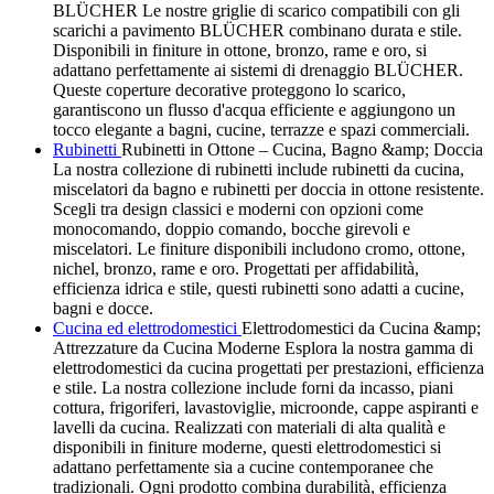
BLÜCHER Le nostre griglie di scarico compatibili con gli
scarichi a pavimento BLÜCHER combinano durata e stile.
Disponibili in finiture in ottone, bronzo, rame e oro, si
adattano perfettamente ai sistemi di drenaggio BLÜCHER.
Queste coperture decorative proteggono lo scarico,
garantiscono un flusso d'acqua efficiente e aggiungono un
tocco elegante a bagni, cucine, terrazze e spazi commerciali.
Rubinetti
Rubinetti in Ottone – Cucina, Bagno &amp; Doccia
La nostra collezione di rubinetti include rubinetti da cucina,
miscelatori da bagno e rubinetti per doccia in ottone resistente.
Scegli tra design classici e moderni con opzioni come
monocomando, doppio comando, bocche girevoli e
miscelatori. Le finiture disponibili includono cromo, ottone,
nichel, bronzo, rame e oro. Progettati per affidabilità,
efficienza idrica e stile, questi rubinetti sono adatti a cucine,
bagni e docce.
Cucina ed elettrodomestici
Elettrodomestici da Cucina &amp;
Attrezzature da Cucina Moderne Esplora la nostra gamma di
elettrodomestici da cucina progettati per prestazioni, efficienza
e stile. La nostra collezione include forni da incasso, piani
cottura, frigoriferi, lavastoviglie, microonde, cappe aspiranti e
lavelli da cucina. Realizzati con materiali di alta qualità e
disponibili in finiture moderne, questi elettrodomestici si
adattano perfettamente sia a cucine contemporanee che
tradizionali. Ogni prodotto combina durabilità, efficienza