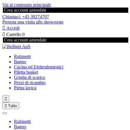
Vai al contenuto principale
Crea account aziendale
Chiamaci: +45 39274707
Prenota una visita allo showroom

Accedi

Carrello
0
Crea account aziendale
Rubinetti
Bagno
Cucina ed Elettrodomestici
Piletta basket
Griglia di scarico
Pezzi di ricambio
Pietra lavica


Tutto
Rubinetti
Bagno