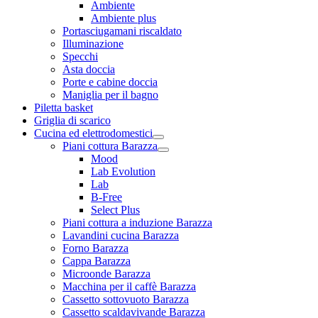
Ambiente
Ambiente plus
Portasciugamani riscaldato
Illuminazione
Specchi
Asta doccia
Porte e cabine doccia
Maniglia per il bagno
Piletta basket
Griglia di scarico
Cucina ed elettrodomestici
Piani cottura Barazza
Mood
Lab Evolution
Lab
B-Free
Select Plus
Piani cottura a induzione Barazza
Lavandini cucina Barazza
Forno Barazza
Cappa Barazza
Microonde Barazza
Macchina per il caffè Barazza
Cassetto sottovuoto Barazza
Cassetto scaldavivande Barazza