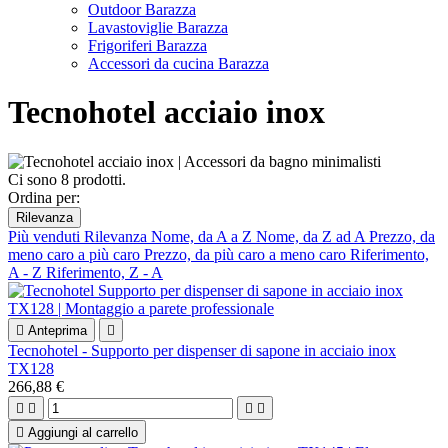
Outdoor Barazza
Lavastoviglie Barazza
Frigoriferi Barazza
Accessori da cucina Barazza
Tecnohotel acciaio inox
Ci sono 8 prodotti.
Ordina per:
Rilevanza
Più venduti
Rilevanza
Nome, da A a Z
Nome, da Z ad A
Prezzo, da
meno caro a più caro
Prezzo, da più caro a meno caro
Riferimento,
A - Z
Riferimento, Z - A

Anteprima

Tecnohotel - Supporto per dispenser di sapone in acciaio inox
TX128
266,88 €





Aggiungi al carrello