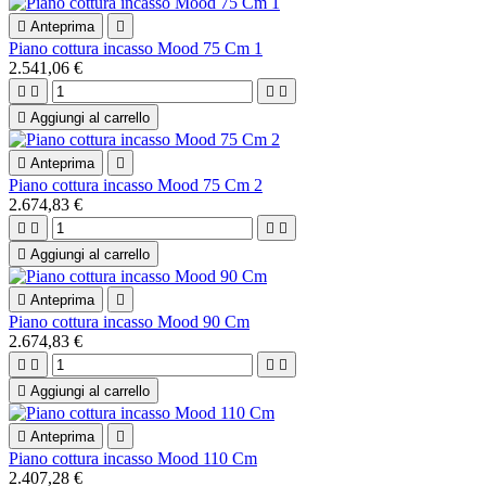

Anteprima

Piano cottura incasso Mood 75 Cm 1
2.541,06 €





Aggiungi al carrello

Anteprima

Piano cottura incasso Mood 75 Cm 2
2.674,83 €





Aggiungi al carrello

Anteprima

Piano cottura incasso Mood 90 Cm
2.674,83 €





Aggiungi al carrello

Anteprima

Piano cottura incasso Mood 110 Cm
2.407,28 €