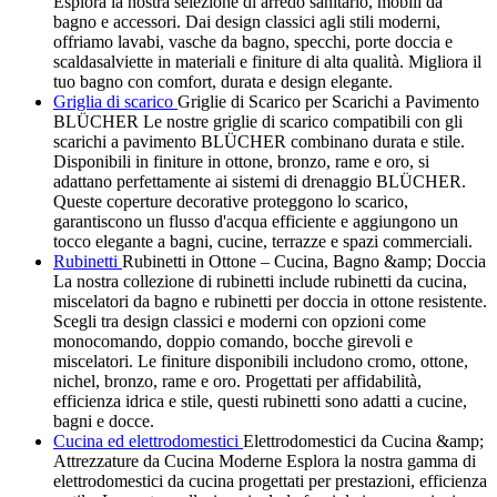
Esplora la nostra selezione di arredo sanitario, mobili da
bagno e accessori. Dai design classici agli stili moderni,
offriamo lavabi, vasche da bagno, specchi, porte doccia e
scaldasalviette in materiali e finiture di alta qualità. Migliora il
tuo bagno con comfort, durata e design elegante.
Griglia di scarico
Griglie di Scarico per Scarichi a Pavimento
BLÜCHER Le nostre griglie di scarico compatibili con gli
scarichi a pavimento BLÜCHER combinano durata e stile.
Disponibili in finiture in ottone, bronzo, rame e oro, si
adattano perfettamente ai sistemi di drenaggio BLÜCHER.
Queste coperture decorative proteggono lo scarico,
garantiscono un flusso d'acqua efficiente e aggiungono un
tocco elegante a bagni, cucine, terrazze e spazi commerciali.
Rubinetti
Rubinetti in Ottone – Cucina, Bagno &amp; Doccia
La nostra collezione di rubinetti include rubinetti da cucina,
miscelatori da bagno e rubinetti per doccia in ottone resistente.
Scegli tra design classici e moderni con opzioni come
monocomando, doppio comando, bocche girevoli e
miscelatori. Le finiture disponibili includono cromo, ottone,
nichel, bronzo, rame e oro. Progettati per affidabilità,
efficienza idrica e stile, questi rubinetti sono adatti a cucine,
bagni e docce.
Cucina ed elettrodomestici
Elettrodomestici da Cucina &amp;
Attrezzature da Cucina Moderne Esplora la nostra gamma di
elettrodomestici da cucina progettati per prestazioni, efficienza