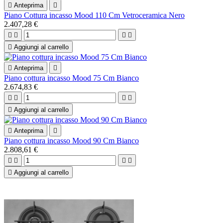

Anteprima

Piano Cottura incasso Mood 110 Cm Vetroceramica Nero
2.407,28 €





Aggiungi al carrello

Anteprima

Piano cottura incasso Mood 75 Cm Bianco
2.674,83 €





Aggiungi al carrello

Anteprima

Piano cottura incasso Mood 90 Cm Bianco
2.808,61 €





Aggiungi al carrello