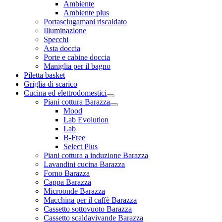
Ambiente
Ambiente plus
Portasciugamani riscaldato
Illuminazione
Specchi
Asta doccia
Porte e cabine doccia
Maniglia per il bagno
Piletta basket
Griglia di scarico
Cucina ed elettrodomestici
Piani cottura Barazza
Mood
Lab Evolution
Lab
B-Free
Select Plus
Piani cottura a induzione Barazza
Lavandini cucina Barazza
Forno Barazza
Cappa Barazza
Microonde Barazza
Macchina per il caffè Barazza
Cassetto sottovuoto Barazza
Cassetto scaldavivande Barazza