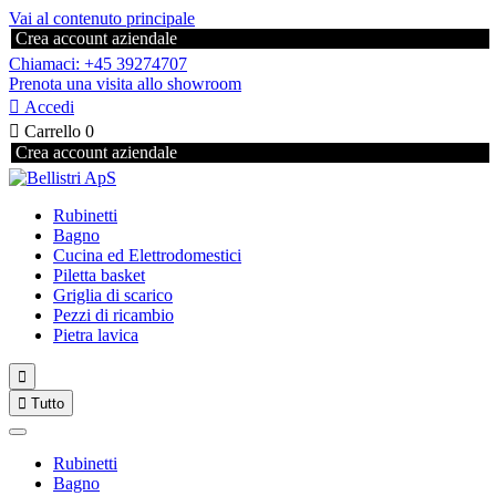
Vai al contenuto principale
Crea account aziendale
Chiamaci: +45 39274707
Prenota una visita allo showroom

Accedi

Carrello
0
Crea account aziendale
Rubinetti
Bagno
Cucina ed Elettrodomestici
Piletta basket
Griglia di scarico
Pezzi di ricambio
Pietra lavica


Tutto
Rubinetti
Bagno