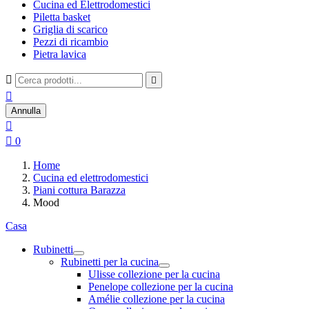
Cucina ed Elettrodomestici
Piletta basket
Griglia di scarico
Pezzi di ricambio
Pietra lavica



Annulla


0
Home
Cucina ed elettrodomestici
Piani cottura Barazza
Mood
Casa
Rubinetti
Rubinetti per la cucina
Ulisse collezione per la cucina
Penelope collezione per la cucina
Amélie collezione per la cucina