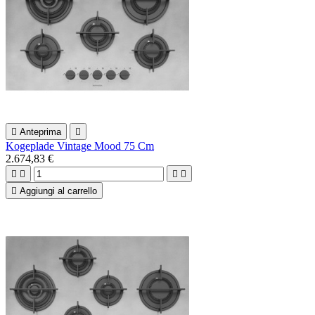

Anteprima

Kogeplade Vintage Mood 75 Cm
2.674,83 €





Aggiungi al carrello