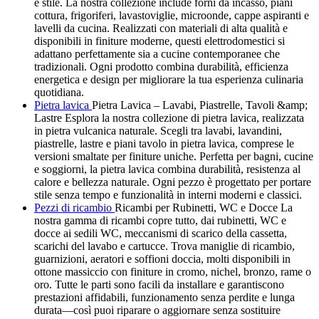
e stile. La nostra collezione include forni da incasso, piani
cottura, frigoriferi, lavastoviglie, microonde, cappe aspiranti e
lavelli da cucina. Realizzati con materiali di alta qualità e
disponibili in finiture moderne, questi elettrodomestici si
adattano perfettamente sia a cucine contemporanee che
tradizionali. Ogni prodotto combina durabilità, efficienza
energetica e design per migliorare la tua esperienza culinaria
quotidiana.
Pietra lavica
Pietra Lavica – Lavabi, Piastrelle, Tavoli &amp;
Lastre Esplora la nostra collezione di pietra lavica, realizzata
in pietra vulcanica naturale. Scegli tra lavabi, lavandini,
piastrelle, lastre e piani tavolo in pietra lavica, comprese le
versioni smaltate per finiture uniche. Perfetta per bagni, cucine
e soggiorni, la pietra lavica combina durabilità, resistenza al
calore e bellezza naturale. Ogni pezzo è progettato per portare
stile senza tempo e funzionalità in interni moderni e classici.
Pezzi di ricambio
Ricambi per Rubinetti, WC e Docce La
nostra gamma di ricambi copre tutto, dai rubinetti, WC e
docce ai sedili WC, meccanismi di scarico della cassetta,
scarichi del lavabo e cartucce. Trova maniglie di ricambio,
guarnizioni, aeratori e soffioni doccia, molti disponibili in
ottone massiccio con finiture in cromo, nichel, bronzo, rame o
oro. Tutte le parti sono facili da installare e garantiscono
prestazioni affidabili, funzionamento senza perdite e lunga
durata—così puoi riparare o aggiornare senza sostituire