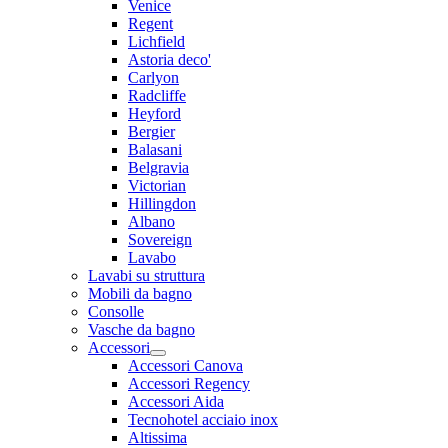
Venice
Regent
Lichfield
Astoria deco'
Carlyon
Radcliffe
Heyford
Bergier
Balasani
Belgravia
Victorian
Hillingdon
Albano
Sovereign
Lavabo
Lavabi su struttura
Mobili da bagno
Consolle
Vasche da bagno
Accessori
Accessori Canova
Accessori Regency
Accessori Aida
Tecnohotel acciaio inox
Altissima