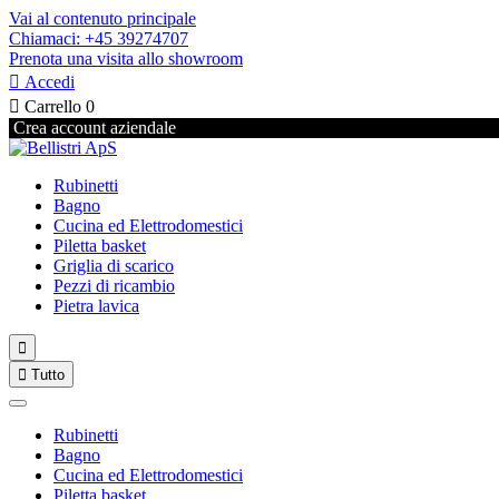
Vai al contenuto principale
Chiamaci: +45 39274707
Prenota una visita allo showroom

Accedi

Carrello
0
Crea account aziendale
Rubinetti
Bagno
Cucina ed Elettrodomestici
Piletta basket
Griglia di scarico
Pezzi di ricambio
Pietra lavica


Tutto
Rubinetti
Bagno
Cucina ed Elettrodomestici
Piletta basket