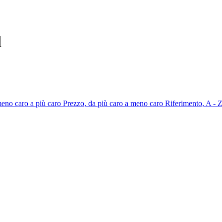
d
meno caro a più caro
Prezzo, da più caro a meno caro
Riferimento, A - 