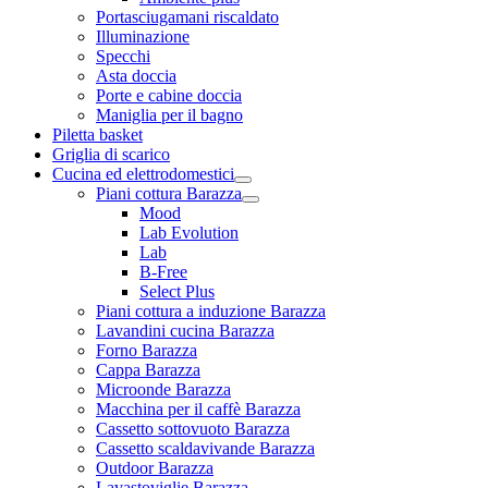
Portasciugamani riscaldato
Illuminazione
Specchi
Asta doccia
Porte e cabine doccia
Maniglia per il bagno
Piletta basket
Griglia di scarico
Cucina ed elettrodomestici
Piani cottura Barazza
Mood
Lab Evolution
Lab
B-Free
Select Plus
Piani cottura a induzione Barazza
Lavandini cucina Barazza
Forno Barazza
Cappa Barazza
Microonde Barazza
Macchina per il caffè Barazza
Cassetto sottovuoto Barazza
Cassetto scaldavivande Barazza
Outdoor Barazza
Lavastoviglie Barazza