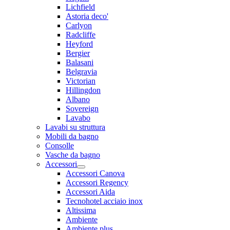
Lichfield
Astoria deco'
Carlyon
Radcliffe
Heyford
Bergier
Balasani
Belgravia
Victorian
Hillingdon
Albano
Sovereign
Lavabo
Lavabi su struttura
Mobili da bagno
Consolle
Vasche da bagno
Accessori
Accessori Canova
Accessori Regency
Accessori Aida
Tecnohotel acciaio inox
Altissima
Ambiente
Ambiente plus