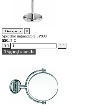

Anteprima

Specchio ingranditore SP808
668,21 €





Aggiungi al carrello