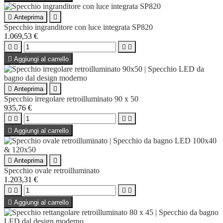

Anteprima

Specchio ingranditore con luce integrata SP820
1.069,53 €





Aggiungi al carrello

Anteprima

Specchio irregolare retroilluminato 90 x 50
935,76 €





Aggiungi al carrello

Anteprima

Specchio ovale retroilluminato
1.203,31 €





Aggiungi al carrello