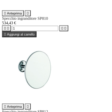

Anteprima

Specchio ingranditore SP810
534,43 €





Aggiungi al carrello

Anteprima

Specchio ingranditore SP812