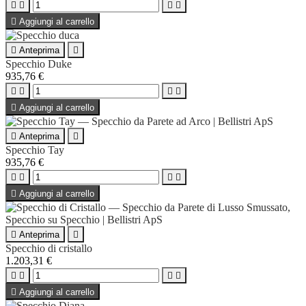





Aggiungi al carrello

Anteprima

Specchio Duke
935,76 €





Aggiungi al carrello

Anteprima

Specchio Tay
935,76 €





Aggiungi al carrello

Anteprima

Specchio di cristallo
1.203,31 €





Aggiungi al carrello