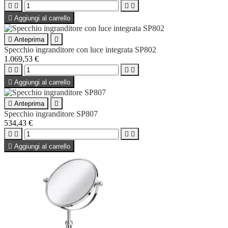





Aggiungi al carrello

Anteprima

Specchio ingranditore con luce integrata SP802
1.069,53 €





Aggiungi al carrello

Anteprima

Specchio ingranditore SP807
534,43 €





Aggiungi al carrello