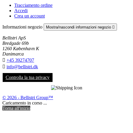
Tracciamento ordine
Accedi
Crea un account
Informazioni negozio
Mostra/nascondi informazioni negozio

Bellistri ApS
Bredgade 69b
1260 København K
Danimarca

+45 39274707

info@bellistri.dk
Controlla la tua privacy
© 2026 - Bellistri Group™
Caricamento in corso ...
Torna all'inizio