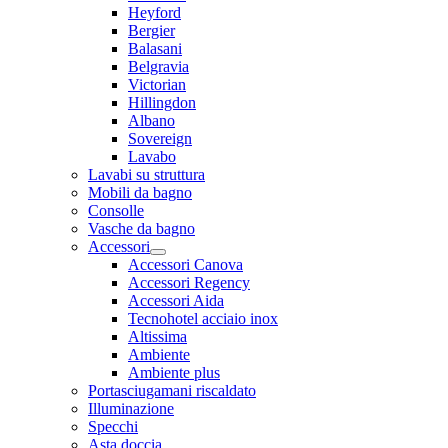
Heyford
Bergier
Balasani
Belgravia
Victorian
Hillingdon
Albano
Sovereign
Lavabo
Lavabi su struttura
Mobili da bagno
Consolle
Vasche da bagno
Accessori
Accessori Canova
Accessori Regency
Accessori Aida
Tecnohotel acciaio inox
Altissima
Ambiente
Ambiente plus
Portasciugamani riscaldato
Illuminazione
Specchi
Asta doccia