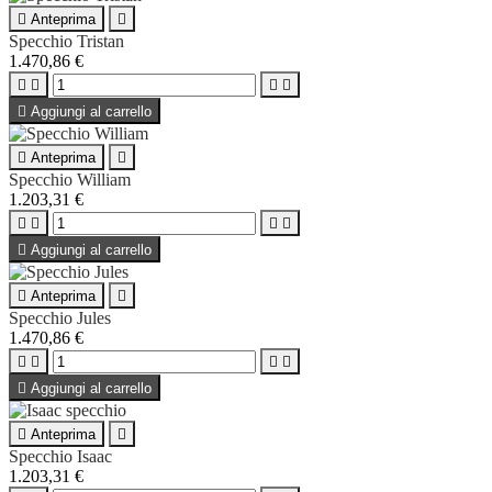

Anteprima

Specchio Tristan
1.470,86 €





Aggiungi al carrello

Anteprima

Specchio William
1.203,31 €





Aggiungi al carrello

Anteprima

Specchio Jules
1.470,86 €





Aggiungi al carrello

Anteprima

Specchio Isaac
1.203,31 €