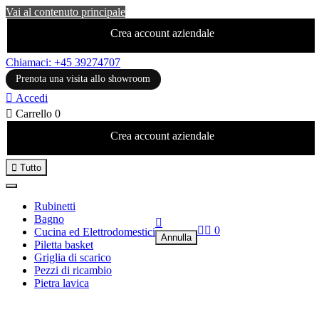
Vai al contenuto principale
Crea account aziendale
Chiamaci: +45 39274707
Prenota una visita allo showroom

Accedi

Carrello
0
Crea account aziendale

Tutto
Rubinetti
Bagno



0
Cucina ed Elettrodomestici
Annulla
Piletta basket
Griglia di scarico
Pezzi di ricambio
Pietra lavica