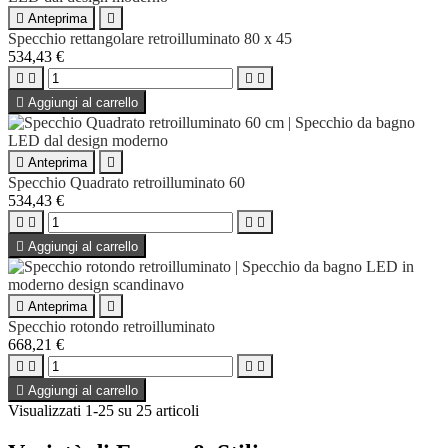

Anteprima

Specchio rettangolare retroilluminato 80 x 45
534,43 €





Aggiungi al carrello

Anteprima

Specchio Quadrato retroilluminato 60
534,43 €





Aggiungi al carrello

Anteprima

Specchio rotondo retroilluminato
668,21 €





Aggiungi al carrello
Visualizzati 1-25 su 25 articoli