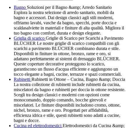
Bagno
Soluzioni per il Bagno &amp; Arredo Sanitario
Esplora la nostra selezione di arredo sanitario, mobili da
bagno e accessori. Dai design classici agli stili moderni,
offriamo lavabi, vasche da bagno, specchi, porte doccia e
scaldasalviette in materiali e finiture di alta qualità. Migliora il
tuo bagno con comfort, durata e design elegante.
Griglia di scarico
Griglie di Scarico per Scarichi a Pavimento
BLÜCHER Le nostre griglie di scarico compatibili con gli
scarichi a pavimento BLÜCHER combinano durata e stile.
Disponibili in finiture in ottone, bronzo, rame e oro, si
adattano perfettamente ai sistemi di drenaggio BLÜCHER.
Queste coperture decorative proteggono lo scarico,
garantiscono un flusso d'acqua efficiente e aggiungono un
tocco elegante a bagni, cucine, terrazze e spazi commerciali.
Rubinetti
Rubinetti in Ottone – Cucina, Bagno &amp; Doccia
La nostra collezione di rubinetti include rubinetti da cucina,
miscelatori da bagno e rubinetti per doccia in ottone resistente.
Scegli tra design classici e moderni con opzioni come
monocomando, doppio comando, bocche girevoli e
miscelatori. Le finiture disponibili includono cromo, ottone,
nichel, bronzo, rame e oro. Progettati per affidabilità,
efficienza idrica e stile, questi rubinetti sono adatti a cucine,
bagni e docce.
Cucina ed elettrodomestici
Elettrodomestici da Cucina &amp;