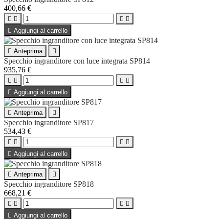
400,66 €





Aggiungi al carrello

Anteprima

Specchio ingranditore con luce integrata SP814
935,76 €





Aggiungi al carrello

Anteprima

Specchio ingranditore SP817
534,43 €





Aggiungi al carrello

Anteprima

Specchio ingranditore SP818
668,21 €





Aggiungi al carrello