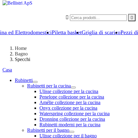


ina ed Elettrodomestici
Piletta basket
Griglia di scarico
Pezzi d
Home
Bagno
Specchi
Casa
Rubinetti
Rubinetti per la cucina
Ulisse collezione per la cucina
Penelope collezione per la cucina
Amélie collezione per la cucina
Onyx collezione per la cucina
Waterspring collezione per la cucina
Dronning collezione per la cucina
Rubinetti moderni per la cucina
Rubinetti per il bagno
Ulisse collezione per il bagno