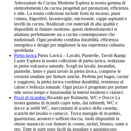
Attrezzature da Cucina Moderne Esplora la nostra gamma di
elettrodomestici da cucina progettati per prestazioni, efficienza
e stile. La nostra collezione include forni da incasso, piani
cottura, frigoriferi, lavastoviglie, microonde, cappe aspiranti e
lavelli da cucina. Realizzati con materiali di alta qualità e
disponibili in finiture moderne, questi elettrodomestici si
adattano perfettamente sia a cucine contemporanee che
tradizionali. Ogni prodotto combina durabilità, efficienza
energetica e design per migliorare la tua esperienza culinaria
quotidiana.
Pietra lavica
Pietra Lavica – Lavabi, Piastrelle, Tavoli &amp;
Lastre Esplora la nostra collezione di pietra lavica, realizzata
in pietra vulcanica naturale. Scegli tra lavabi, lavandini,
piastrelle, lastre e piani tavolo in pietra lavica, comprese le
versioni smaltate per finiture uniche. Perfetta per bagni, cucine
e soggiorni, la pietra lavica combina durabilità, resistenza al
calore e bellezza naturale. Ogni pezzo è progettato per portare
stile senza tempo e funzionalità in interni moderni e classici.
Pezzi di ricambio
Ricambi per Rubinetti, WC e Docce La
nostra gamma di ricambi copre tutto, dai rubinetti, WC e
docce ai sedili WC, meccanismi di scarico della cassetta,
scarichi del lavabo e cartucce. Trova maniglie di ricambio,
guarnizioni, aeratori e soffioni doccia, molti disponibili in
ottone massiccio con finiture in cromo, nichel, bronzo, rame o
oro. Tutte le parti sono facili da installare e garantiscono