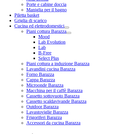
Porte e cabine doccia
Maniglia per il bagno
Piletta basket
Griglia di scarico
Cucina ed elettrodomestici
Piani cottura Barazza
Mood
Lab Evolution
Lab
B-Free
Select Plus
Piani cottura a induzione Barazza
Lavandini cucina Barazza
Forno Barazza
Cappa Barazza
Microonde Barazza
Macchina per il caffè Barazza
Cassetto sottovuoto Barazza
Cassetto scaldavivande Barazza
Outdoor Barazza
Lavastoviglie Barazza
Frigoriferi Barazza
Accessori da cucina Barazza