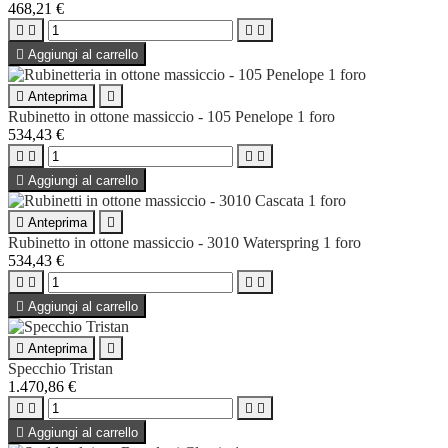
468,21 €





Aggiungi al carrello

Anteprima

Rubinetto in ottone massiccio - 105 Penelope 1 foro
534,43 €





Aggiungi al carrello

Anteprima

Rubinetto in ottone massiccio - 3010 Waterspring 1 foro
534,43 €





Aggiungi al carrello

Anteprima

Specchio Tristan
1.470,86 €





Aggiungi al carrello