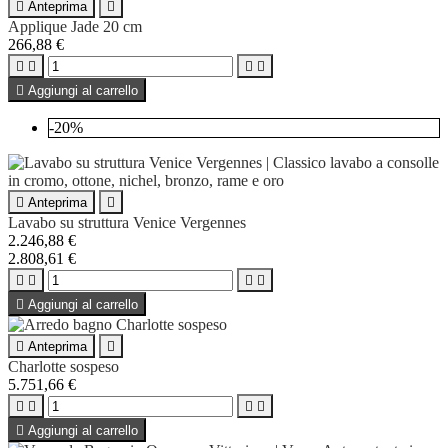

Anteprima

Applique Jade 20 cm
266,88 €





Aggiungi al carrello
-20%

Anteprima

Lavabo su struttura Venice Vergennes
2.246,88 €
2.808,61 €





Aggiungi al carrello

Anteprima

Charlotte sospeso
5.751,66 €





Aggiungi al carrello