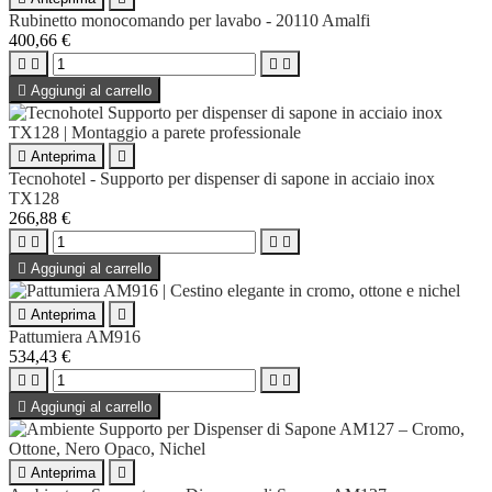
Rubinetto monocomando per lavabo - 20110 Amalfi
400,66 €





Aggiungi al carrello

Anteprima

Tecnohotel - Supporto per dispenser di sapone in acciaio inox
TX128
266,88 €





Aggiungi al carrello

Anteprima

Pattumiera AM916
534,43 €





Aggiungi al carrello

Anteprima
