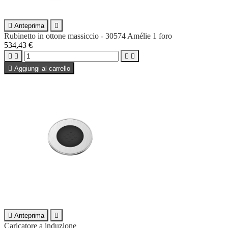

Anteprima

Rubinetto in ottone massiccio - 30574 Amélie 1 foro
534,43 €





Aggiungi al carrello

Anteprima

Caricatore a induzione