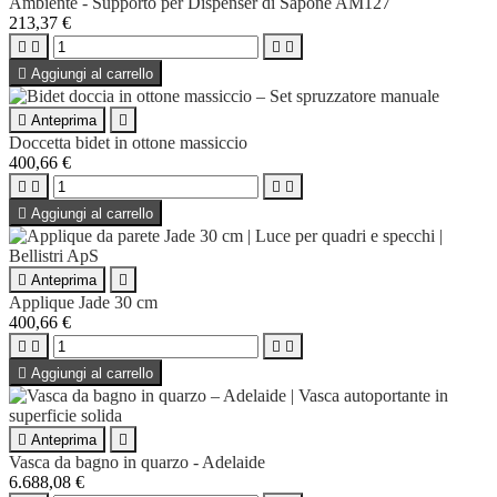
Ambiente - Supporto per Dispenser di Sapone AM127
213,37 €





Aggiungi al carrello

Anteprima

Doccetta bidet in ottone massiccio
400,66 €





Aggiungi al carrello

Anteprima

Applique Jade 30 cm
400,66 €





Aggiungi al carrello

Anteprima

Vasca da bagno in quarzo - Adelaide
6.688,08 €