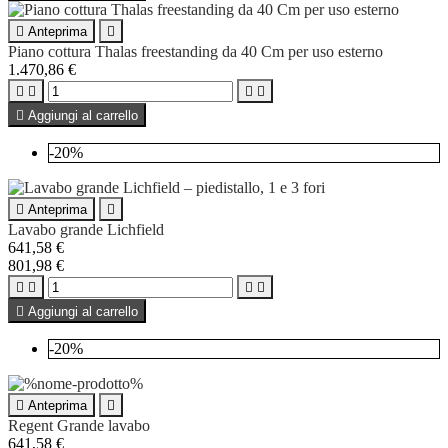

Anteprima

Piano cottura Thalas freestanding da 40 Cm per uso esterno
1.470,86 €





Aggiungi al carrello
-20%

Anteprima

Lavabo grande Lichfield
641,58 €
801,98 €





Aggiungi al carrello
-20%

Anteprima

Regent Grande lavabo
641,58 €