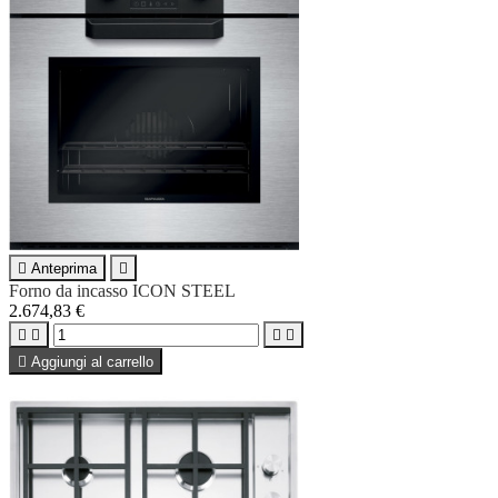

Anteprima

Forno da incasso ICON STEEL
2.674,83 €





Aggiungi al carrello