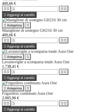
400,66 €





Aggiungi al carrello

Anteprima

Maniglione di sostegno GH216 30 cm
400,66 €





Aggiungi al carrello

Anteprima

Lavastoviglie a scomparsa totale Aura One
1.738,41 €





Aggiungi al carrello

Anteprima

Frigorifero combinato Aura One
2.005,96 €





Aggiungi al carrello