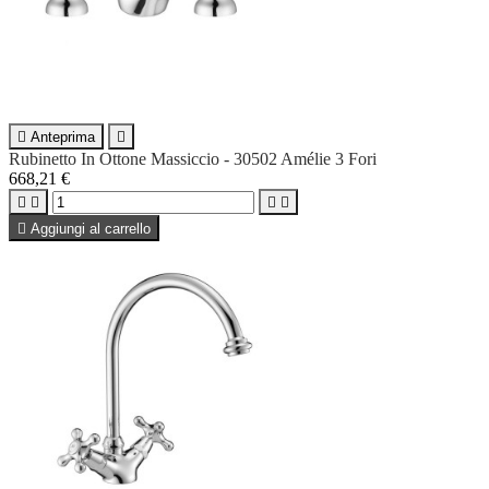

Anteprima

Rubinetto In Ottone Massiccio - 30502 Amélie 3 Fori
668,21 €





Aggiungi al carrello