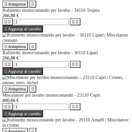

Anteprima

Rubinetto monocomando per lavabo - 34110 Tropea
266,88 €





Aggiungi al carrello

Anteprima

Rubinetto monocomando per lavabo - 36110 Lipari
266,88 €





Aggiungi al carrello

Anteprima

Miscelatore per lavabo monocomando - 23110 Capri
400,66 €





Aggiungi al carrello

Anteprima
