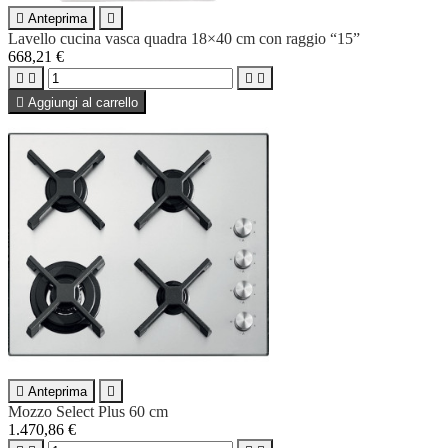

Anteprima

Lavello cucina vasca quadra 18×40 cm con raggio “15”
668,21 €





Aggiungi al carrello

Anteprima

Mozzo Select Plus 60 cm
1.470,86 €