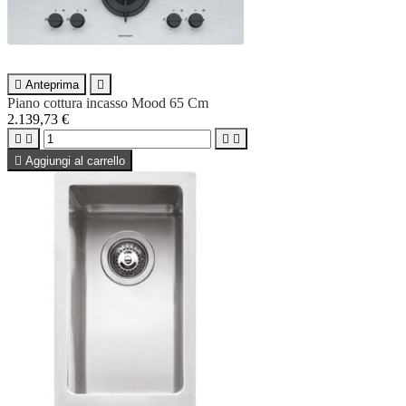

Anteprima

Piano cottura incasso Mood 65 Cm
2.139,73 €





Aggiungi al carrello