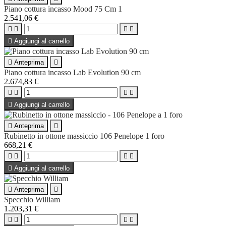
Piano cottura incasso Mood 75 Cm 1
2.541,06 €





Aggiungi al carrello

Anteprima

Piano cottura incasso Lab Evolution 90 cm
2.674,83 €





Aggiungi al carrello

Anteprima

Rubinetto in ottone massiccio 106 Penelope 1 foro
668,21 €





Aggiungi al carrello

Anteprima

Specchio William
1.203,31 €



