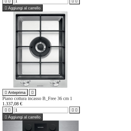





Aggiungi al carrello

Anteprima

Piano cottura incasso B_Free 36 cm 1
1.337,08 €





Aggiungi al carrello