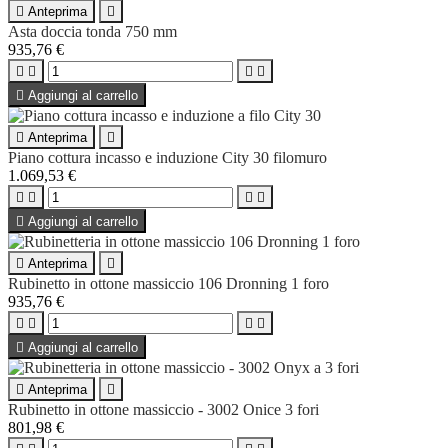

Anteprima

Asta doccia tonda 750 mm
935,76 €





Aggiungi al carrello

Anteprima

Piano cottura incasso e induzione City 30 filomuro
1.069,53 €





Aggiungi al carrello

Anteprima

Rubinetto in ottone massiccio 106 Dronning 1 foro
935,76 €





Aggiungi al carrello

Anteprima

Rubinetto in ottone massiccio - 3002 Onice 3 fori
801,98 €