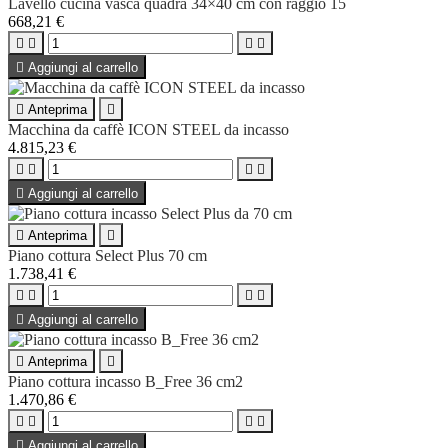
Lavello cucina vasca quadra 34×40 cm con raggio 15
668,21 €





Aggiungi al carrello

Anteprima

Macchina da caffè ICON STEEL da incasso
4.815,23 €





Aggiungi al carrello

Anteprima

Piano cottura Select Plus 70 cm
1.738,41 €





Aggiungi al carrello

Anteprima

Piano cottura incasso B_Free 36 cm2
1.470,86 €





Aggiungi al carrello