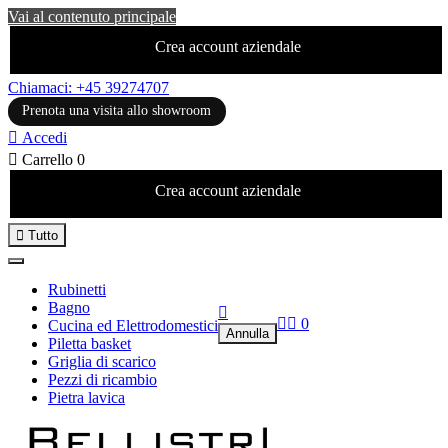
Vai al contenuto principale
Crea account aziendale
Chiamaci: +45 39274707
Prenota una visita allo showroom

Accedi

Carrello
0
Crea account aziendale

Tutto
Rubinetti
Bagno



0
Cucina ed Elettrodomestici
Annulla
Piletta basket
Griglia di scarico
Pezzi di ricambio
Pietra lavica