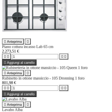

Anteprima

Piano cottura incasso Lab 65 cm
2.273,51 €





Aggiungi al carrello

Anteprima

Rubinetto in ottone massiccio - 105 Dronning 1 foro
801,98 €





Aggiungi al carrello

Anteprima

Lavabo Alba