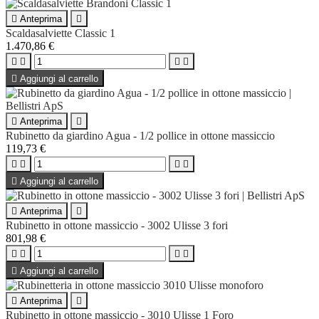

Anteprima

Scaldasalviette Classic 1
1.470,86 €





Aggiungi al carrello

Anteprima

Rubinetto da giardino Agua - 1/2 pollice in ottone massiccio
119,73 €





Aggiungi al carrello

Anteprima

Rubinetto in ottone massiccio - 3002 Ulisse 3 fori
801,98 €





Aggiungi al carrello

Anteprima

Rubinetto in ottone massiccio - 3010 Ulisse 1 Foro