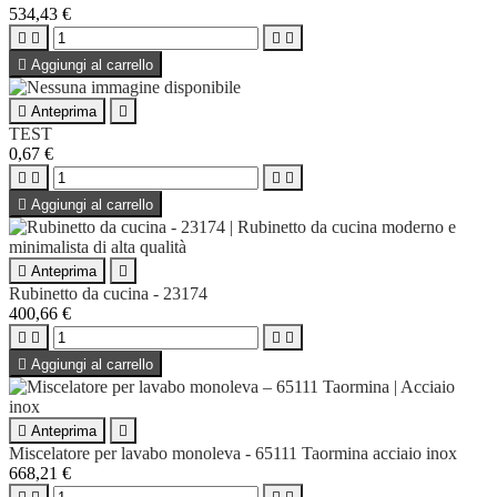
534,43 €





Aggiungi al carrello

Anteprima

TEST
0,67 €





Aggiungi al carrello

Anteprima

Rubinetto da cucina - 23174
400,66 €





Aggiungi al carrello

Anteprima

Miscelatore per lavabo monoleva - 65111 Taormina acciaio inox
668,21 €