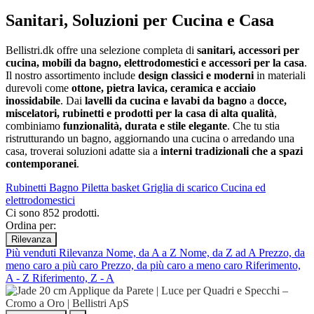
Sanitari, Soluzioni per Cucina e Casa
Bellistri.dk offre una selezione completa di
sanitari, accessori per
cucina, mobili da bagno, elettrodomestici e accessori per la casa
.
Il nostro assortimento include
design classici e moderni
in materiali
durevoli come
ottone, pietra lavica, ceramica e acciaio
inossidabile
. Dai
lavelli da cucina e lavabi da bagno
a
docce,
miscelatori, rubinetti e prodotti per la casa di alta qualità
,
combiniamo
funzionalità, durata e stile elegante
. Che tu stia
ristrutturando un bagno, aggiornando una cucina o arredando una
casa, troverai soluzioni adatte sia a
interni tradizionali che a spazi
contemporanei
.
Rubinetti
Bagno
Piletta basket
Griglia di scarico
Cucina ed
elettrodomestici
Ci sono 852 prodotti.
Ordina per:
Rilevanza
Più venduti
Rilevanza
Nome, da A a Z
Nome, da Z ad A
Prezzo, da
meno caro a più caro
Prezzo, da più caro a meno caro
Riferimento,
A - Z
Riferimento, Z - A