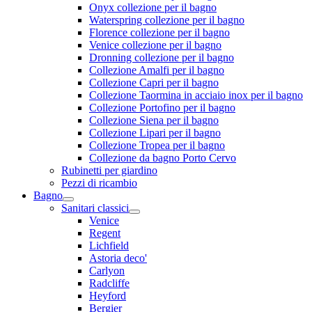
Onyx collezione per il bagno
Waterspring collezione per il bagno
Florence collezione per il bagno
Venice collezione per il bagno
Dronning collezione per il bagno
Collezione Amalfi per il bagno
Collezione Capri per il bagno
Collezione Taormina in acciaio inox per il bagno
Collezione Portofino per il bagno
Collezione Siena per il bagno
Collezione Lipari per il bagno
Collezione Tropea per il bagno
Collezione da bagno Porto Cervo
Rubinetti per giardino
Pezzi di ricambio
Bagno
Sanitari classici
Venice
Regent
Lichfield
Astoria deco'
Carlyon
Radcliffe
Heyford
Bergier