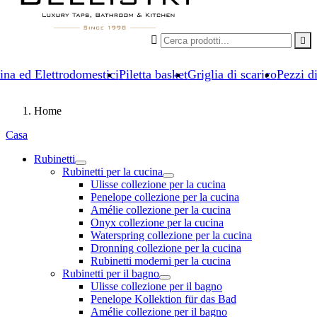


ina ed Elettrodomestici
Piletta basket
Griglia di scarico
Pezzi d
Home
Casa
Rubinetti
Rubinetti per la cucina
Ulisse collezione per la cucina
Penelope collezione per la cucina
Amélie collezione per la cucina
Onyx collezione per la cucina
Waterspring collezione per la cucina
Dronning collezione per la cucina
Rubinetti moderni per la cucina
Rubinetti per il bagno
Ulisse collezione per il bagno
Penelope Kollektion für das Bad
Amélie collezione per il bagno