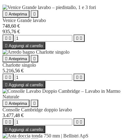

Anteprima

Venice Grande lavabo
748,60 €
935,76 €





Aggiungi al carrello

Anteprima

Charlotte singolo
5.216,56 €





Aggiungi al carrello

Anteprima

Consolle Cambridge doppio lavabo
3.477,48 €





Aggiungi al carrello