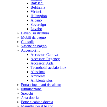
Balasani
Belgravia
Victorian
Hillingdon
Albano
Sovereign
Lavabo
Lavabi su struttura
Mobili da bagno
Consolle
Vasche da bagno
Accessori
Accessori Canova
Accessori Regency
Accessori Aida
Tecnohotel acciaio inox
Altissima
Ambiente
Ambiente plus
Portasciugamani riscaldato
Illuminazione
Specchi
Asta doccia
Porte e cabine doccia
Maniglia per il bagno