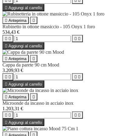





Aggiungi al carrello

Anteprima

Rubinetto in ottone massiccio - 105 Onyx 1 foro
534,43 €





Aggiungi al carrello

Anteprima

Cappa da parete 90 cm Mood
3.209,93 €





Aggiungi al carrello

Anteprima

Microonde da incasso in acciaio inox
1.203,31 €





Aggiungi al carrello

Anteprima
