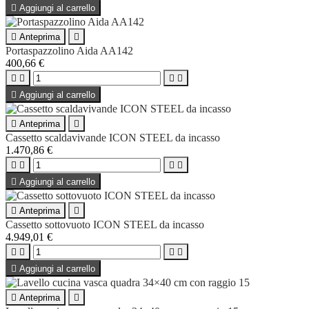

Aggiungi al carrello

Anteprima

Portaspazzolino Aida AA142
400,66 €





Aggiungi al carrello

Anteprima

Cassetto scaldavivande ICON STEEL da incasso
1.470,86 €





Aggiungi al carrello

Anteprima

Cassetto sottovuoto ICON STEEL da incasso
4.949,01 €





Aggiungi al carrello

Anteprima
