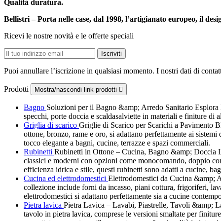
Qualità duratura.
Bellistri – Porta nelle case, dal 1998, l’artigianato europeo, il de
Ricevi le nostre novità e le offerte speciali
Puoi annullare l’iscrizione in qualsiasi momento. I nostri dati di contat
Prodotti
Mostra/nascondi link prodotti

Bagno
Soluzioni per il Bagno &amp; Arredo Sanitario Esplora la 
specchi, porte doccia e scaldasalviette in materiali e finiture di
Griglia di scarico
Griglie di Scarico per Scarichi a Pavimento 
ottone, bronzo, rame e oro, si adattano perfettamente ai siste
tocco elegante a bagni, cucine, terrazze e spazi commerciali.
Rubinetti
Rubinetti in Ottone – Cucina, Bagno &amp; Doccia La no
classici e moderni con opzioni come monocomando, doppio comando
efficienza idrica e stile, questi rubinetti sono adatti a cucine, ba
Cucina ed elettrodomestici
Elettrodomestici da Cucina &amp; Att
collezione include forni da incasso, piani cottura, frigoriferi, la
elettrodomestici si adattano perfettamente sia a cucine contempo
Pietra lavica
Pietra Lavica – Lavabi, Piastrelle, Tavoli &amp; Last
tavolo in pietra lavica, comprese le versioni smaltate per finitur