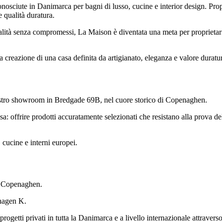
sciute in Danimarca per bagni di lusso, cucine e interior design. Propriet
e qualità duratura.
lità senza compromessi, La Maison è diventata una meta per proprietari di
a creazione di una casa definita da artigianato, eleganza e valore duratu
nostro showroom in Bredgade 69B, nel cuore storico di Copenaghen.
sa: offrire prodotti accuratamente selezionati che resistano alla prova d
 cucine e interni europei.
i Copenaghen.
hagen K.
 progetti privati in tutta la Danimarca e a livello internazionale attraverso