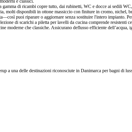
 moderni e classici.
amma di ricambi copre tutto, dai rubinetti, WC e docce ai sedili WC, me
a, molti disponibili in ottone massiccio con finiture in cromo, nichel, br
ta—così puoi riparare o aggiornare senza sostituire l'intero impianto. Pe
ezione di scarichi a piletta per lavelli da cucina comprende resistenti ces
ucine moderne che classiche. Assicurano deflusso efficiente dell’acqua, ig
lerup a una delle destinazioni riconosciute in Danimarca per bagni di lus