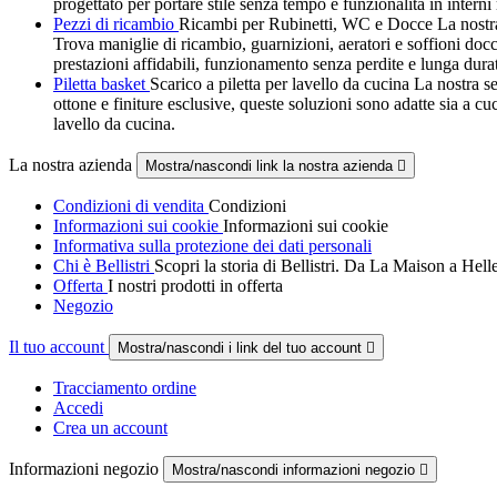
progettato per portare stile senza tempo e funzionalità in interni
Pezzi di ricambio
Ricambi per Rubinetti, WC e Docce La nostra g
Trova maniglie di ricambio, guarnizioni, aeratori e soffioni docci
prestazioni affidabili, funzionamento senza perdite e lunga dura
Piletta basket
Scarico a piletta per lavello da cucina La nostra sel
ottone e finiture esclusive, queste soluzioni sono adatte sia a c
lavello da cucina.
La nostra azienda
Mostra/nascondi link la nostra azienda

Condizioni di vendita
Condizioni
Informazioni sui cookie
Informazioni sui cookie
Informativa sulla protezione dei dati personali
Chi è Bellistri
Scopri la storia di Bellistri. Da La Maison a Hel
Offerta
I nostri prodotti in offerta
Negozio
Il tuo account
Mostra/nascondi i link del tuo account

Tracciamento ordine
Accedi
Crea un account
Informazioni negozio
Mostra/nascondi informazioni negozio
