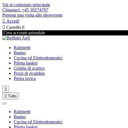
Vai al contenuto principale
Chiamaci: +45 39274707
Prenota una visita allo showroom

Accedi

Carrello
0
Crea account aziendale
Rubinetti
Bagno
Cucina ed Elettrodomestici
Piletta basket
Griglia di scarico
Pezzi di ricambio
Pietra lavica


Tutto
Rubinetti
Bagno
Cucina ed Elettrodomestici
Piletta basket