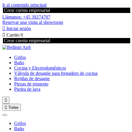
Ir al contenido principal
Crear cuenta empresarial
Llámanos: +45 39274707
Reservar una visita al showroom

Iniciar sesión

Carrito
0
Crear cuenta empresarial
Grifos
Baño
Cocina y Electrodomésticos
Válvula de desagüe para fregadero de cocina
Rejillas de desagüe
Piezas de repuesto
Piedra de lava


Todas
Grifos
Baño