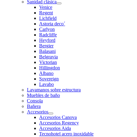
Sanidad clásica
Venice
Regent
Lichfield
Astoria deco´
Carlyon
Radcliffe
Heyford
Bergier
Balasani
Belgravia
Victorian
Hillingdon
Albano
Sovereign
Lavabo
Lavamanos sobre estructura
Muebles de baño
Consola
Bañera
Accesorios
Accesorios Canova
Accesorios Regency
Accesorios Aida
Tecnohotel acero inoxidable