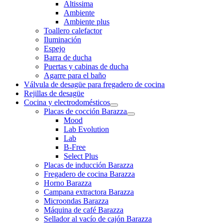
Altissima
Ambiente
Ambiente plus
Toallero calefactor
Iluminación
Espejo
Barra de ducha
Puertas y cabinas de ducha
Agarre para el baño
Válvula de desagüe para fregadero de cocina
Rejillas de desagüe
Cocina y electrodomésticos
Placas de cocción Barazza
Mood
Lab Evolution
Lab
B-Free
Select Plus
Placas de inducción Barazza
Fregadero de cocina Barazza
Horno Barazza
Campana extractora Barazza
Microondas Barazza
Máquina de café Barazza
Sellador al vacío de cajón Barazza