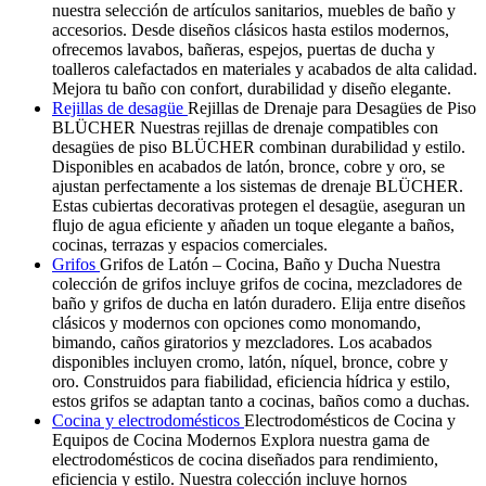
nuestra selección de artículos sanitarios, muebles de baño y
accesorios. Desde diseños clásicos hasta estilos modernos,
ofrecemos lavabos, bañeras, espejos, puertas de ducha y
toalleros calefactados en materiales y acabados de alta calidad.
Mejora tu baño con confort, durabilidad y diseño elegante.
Rejillas de desagüe
Rejillas de Drenaje para Desagües de Piso
BLÜCHER Nuestras rejillas de drenaje compatibles con
desagües de piso BLÜCHER combinan durabilidad y estilo.
Disponibles en acabados de latón, bronce, cobre y oro, se
ajustan perfectamente a los sistemas de drenaje BLÜCHER.
Estas cubiertas decorativas protegen el desagüe, aseguran un
flujo de agua eficiente y añaden un toque elegante a baños,
cocinas, terrazas y espacios comerciales.
Grifos
Grifos de Latón – Cocina, Baño y Ducha Nuestra
colección de grifos incluye grifos de cocina, mezcladores de
baño y grifos de ducha en latón duradero. Elija entre diseños
clásicos y modernos con opciones como monomando,
bimando, caños giratorios y mezcladores. Los acabados
disponibles incluyen cromo, latón, níquel, bronce, cobre y
oro. Construidos para fiabilidad, eficiencia hídrica y estilo,
estos grifos se adaptan tanto a cocinas, baños como a duchas.
Cocina y electrodomésticos
Electrodomésticos de Cocina y
Equipos de Cocina Modernos Explora nuestra gama de
electrodomésticos de cocina diseñados para rendimiento,
eficiencia y estilo. Nuestra colección incluye hornos