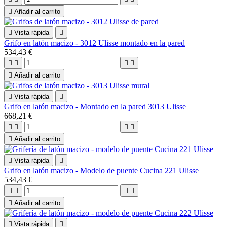

Añadir al carrito

Vista rápida

Grifo en latón macizo - 3012 Ulisse montado en la pared
534,43 €





Añadir al carrito

Vista rápida

Grifo en latón macizo - Montado en la pared 3013 Ulisse
668,21 €





Añadir al carrito

Vista rápida

Grifo en latón macizo - Modelo de puente Cucina 221 Ulisse
534,43 €





Añadir al carrito

Vista rápida
