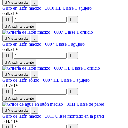

Vista rápida

Grifo en latón macizo - 3010 HL Ulisse 1 agujero
668,21 €





Añadir al carrito

Vista rápida

Grifo en latón macizo - 6007 Ulisse 1 agujero
668,21 €





Añadir al carrito

Vista rápida

Grifo de latón sólido - 6007 HL Ulisse 1 agujero
801,98 €





Añadir al carrito

Vista rápida

Grifo de latón macizo - 3011 Ulisse montado en la pared
534,43 €



