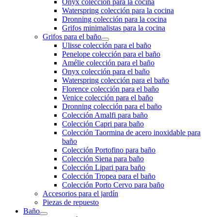
Onyx colección para la cocina
Waterspring colección para la cocina
Dronning colección para la cocina
Grifos minimalistas para la cocina
Grifos para el baño
Ulisse colección para el baño
Penelope colección para el baño
Amélie colección para el baño
Onyx colección para el baño
Waterspring colección para el baño
Florence colección para el baño
Venice colección para el baño
Dronning colección para el baño
Colección Amalfi para baño
Colección Capri para baño
Colección Taormina de acero inoxidable para
baño
Colección Portofino para baño
Colección Siena para baño
Colección Lipari para baño
Colección Tropea para el baño
Colección Porto Cervo para baño
Accesorios para el jardín
Piezas de repuesto
Baño