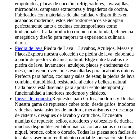
empotrados, placas de cocción, refrigeradores, lavavajillas,
microondas, campanas extractoras y fregaderos de cocina.
Fabricados con materiales de alta calidad y disponibles en
acabados modernos, estos electrodomésticos se adaptan
perfectamente tanto a cocinas contemporáneas como
tradicionales. Cada producto combina durabilidad, eficiencia
energética y diseño para mejorar tu experiencia culinaria
diaria.
Piedra de lava
Piedra de Lava – Lavabos, Azulejos, Mesas y
PlacasExplora nuestra colección de piedra de lava, elaborada
a partir de piedra volcánica natural. Elige entre lavabos de
piedra de lava, lavamanos, azulejos, placas y encimeras de
mesa, incluyendo versiones esmaltadas para acabados únicos.
Perfecta para baños, cocinas y salas de estar, la piedra de lava
combina durabilidad, resistencia al calor y belleza natural.
Cada pieza está diseñada para aportar estilo atemporal y
funcionalidad a interiores modernos y clásicos.
Piezas de repuesto
Repuestos para Grifos, Inodoros y Duchas
Nuestra gama de repuestos cubre todo, desde grifos, inodoros
y duchas hasta asientos de inodoro, mecanismos de descarga
de cisterna, desagües de lavabo y cartuchos. Encuentra
manijas de repuesto, sellos, aireadores y cabezales de ducha,
muchos disponibles en latón macizo con acabados en cromo,
níquel, bronce, cobre o dorado. Todas las piezas son fáciles de
instalar y aseguran rendimiento confiable, operación sin fugas