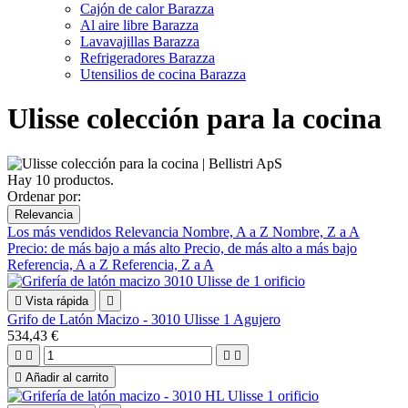
Cajón de calor Barazza
Al aire libre Barazza
Lavavajillas Barazza
Refrigeradores Barazza
Utensilios de cocina Barazza
Ulisse colección para la cocina
Hay 10 productos.
Ordenar por:
Relevancia
Los más vendidos
Relevancia
Nombre, A a Z
Nombre, Z a A
Precio: de más bajo a más alto
Precio, de más alto a más bajo
Referencia, A a Z
Referencia, Z a A

Vista rápida

Grifo de Latón Macizo - 3010 Ulisse 1 Agujero
534,43 €





Añadir al carrito