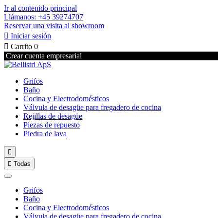
Ir al contenido principal
Llámanos: +45 39274707
Reservar una visita al showroom

Iniciar sesión

Carrito
0
Crear cuenta empresarial
Grifos
Baño
Cocina y Electrodomésticos
Válvula de desagüe para fregadero de cocina
Rejillas de desagüe
Piezas de repuesto
Piedra de lava


Todas
Grifos
Baño
Cocina y Electrodomésticos
Válvula de desagüe para fregadero de cocina