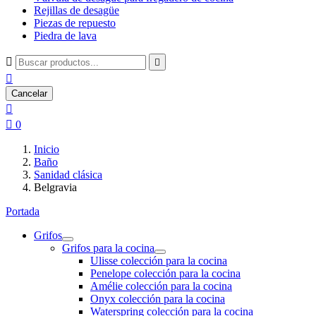
Rejillas de desagüe
Piezas de repuesto
Piedra de lava



Cancelar


0
Inicio
Baño
Sanidad clásica
Belgravia
Portada
Grifos
Grifos para la cocina
Ulisse colección para la cocina
Penelope colección para la cocina
Amélie colección para la cocina
Onyx colección para la cocina
Waterspring colección para la cocina