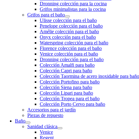
Dronning colección para la cocina
Grifos minimalistas para la cocina
Grifos para el baño
Ulisse colección para el baño
Penelope colección para el baño
Amélie colección para el baño
Onyx colección para el baño
Waterspring colección para el baño
Florence colección para el baño
Venice colección para el baño
Dronning colección para el baño
Colección Amalfi para baño
Colección Capri para baño
Colección Taormina de acero inoxidable para bañ
Colección Portofino para baño
Colección Siena para baño
Colección Lipari para baño
Colección Tropea para el baño
Colección Porto Cervo para baño
Accesorios para el jardín
Piezas de repuesto
Baño
Sanidad clásica
Venice
Regent