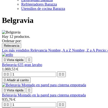
Refrigeradores Barazza
Utensilios de cocina Barazza
Belgravia
Hay 12 productos.
Ordenar por:
Relevancia
Los más vendidos
Relevancia
Nombre, A a Z
Nombre, Z a A
Precio:

Vista rápida

Belgravia 635 gran lavabo
1.069,53 €





Añadir al carrito

Vista rápida

Belgravia Montado en la pared para cisterna empotrada
935,76 €



