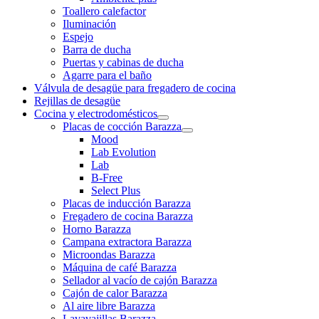
Toallero calefactor
Iluminación
Espejo
Barra de ducha
Puertas y cabinas de ducha
Agarre para el baño
Válvula de desagüe para fregadero de cocina
Rejillas de desagüe
Cocina y electrodomésticos
Placas de cocción Barazza
Mood
Lab Evolution
Lab
B-Free
Select Plus
Placas de inducción Barazza
Fregadero de cocina Barazza
Horno Barazza
Campana extractora Barazza
Microondas Barazza
Máquina de café Barazza
Sellador al vacío de cajón Barazza
Cajón de calor Barazza
Al aire libre Barazza
Lavavajillas Barazza