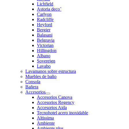
Lichfield
Astoria deco´
Carlyon
Radcliffe
Heyford
Bergier
Balasani
Belgravia
Victorian
Hillingdon
Albano
Sovereign
Lavabo
Lavamanos sobre estructura
Muebles de baño
Consola
Bañera
Accesorios
Accesorios Canova
Accesorios Regency
Accesorios Aida
Tecnohotel acero inoxidable
Altissima
Ambiente
Ambiente plus