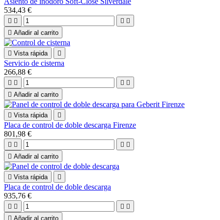
Asiento de inodoro Soft-Close Silverdale
534,43 €





Añadir al carrito

Vista rápida

Servicio de cisterna
266,88 €





Añadir al carrito

Vista rápida

Placa de control de doble descarga Firenze
801,98 €





Añadir al carrito

Vista rápida

Placa de control de doble descarga
935,76 €





Añadir al carrito