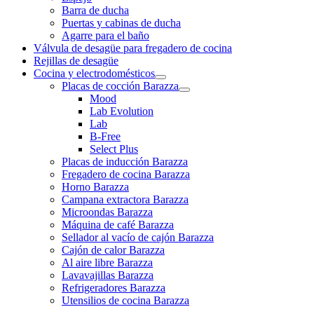
Barra de ducha
Puertas y cabinas de ducha
Agarre para el baño
Válvula de desagüe para fregadero de cocina
Rejillas de desagüe
Cocina y electrodomésticos
Placas de cocción Barazza
Mood
Lab Evolution
Lab
B-Free
Select Plus
Placas de inducción Barazza
Fregadero de cocina Barazza
Horno Barazza
Campana extractora Barazza
Microondas Barazza
Máquina de café Barazza
Sellador al vacío de cajón Barazza
Cajón de calor Barazza
Al aire libre Barazza
Lavavajillas Barazza
Refrigeradores Barazza
Utensilios de cocina Barazza