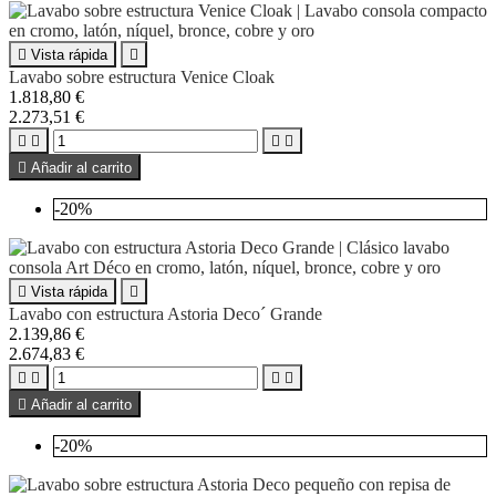

Vista rápida

Lavabo sobre estructura Venice Cloak
1.818,80 €
2.273,51 €





Añadir al carrito
-20%

Vista rápida

Lavabo con estructura Astoria Deco´ Grande
2.139,86 €
2.674,83 €





Añadir al carrito
-20%