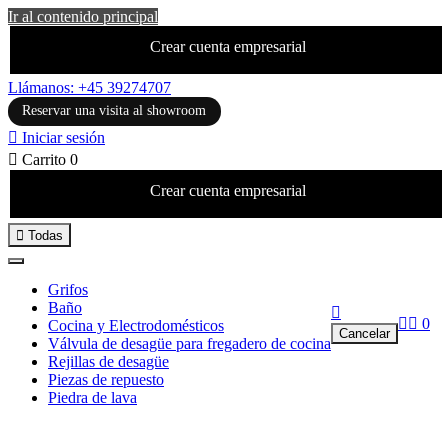
Ir al contenido principal
Crear cuenta empresarial
Llámanos: +45 39274707
Reservar una visita al showroom

Iniciar sesión

Carrito
0
Crear cuenta empresarial

Todas
Grifos
Baño



0
Cocina y Electrodomésticos
Cancelar
Válvula de desagüe para fregadero de cocina
Rejillas de desagüe
Piezas de repuesto
Piedra de lava