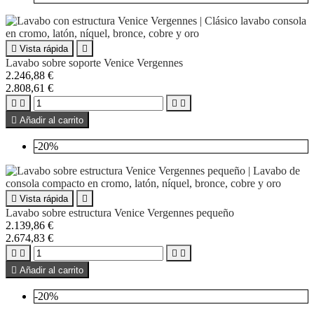

Vista rápida

Lavabo sobre soporte Venice Vergennes
2.246,88 €
2.808,61 €





Añadir al carrito
-20%

Vista rápida

Lavabo sobre estructura Venice Vergennes pequeño
2.139,86 €
2.674,83 €





Añadir al carrito
-20%