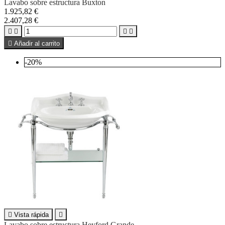
Lavabo sobre estructura Buxton
1.925,82 €
2.407,28 €





Añadir al carrito
-20%

Vista rápida

Lavabo sobre estructura Heyford Grande