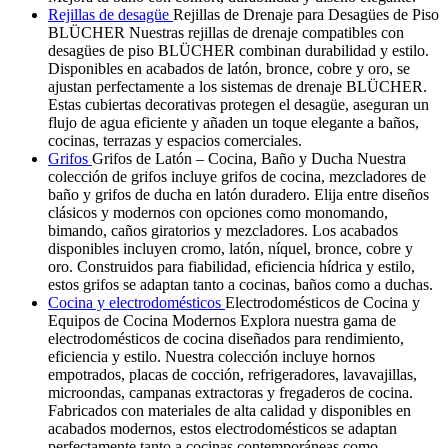
Rejillas de desagüe
Rejillas de Drenaje para Desagües de Piso
BLÜCHER Nuestras rejillas de drenaje compatibles con
desagües de piso BLÜCHER combinan durabilidad y estilo.
Disponibles en acabados de latón, bronce, cobre y oro, se
ajustan perfectamente a los sistemas de drenaje BLÜCHER.
Estas cubiertas decorativas protegen el desagüe, aseguran un
flujo de agua eficiente y añaden un toque elegante a baños,
cocinas, terrazas y espacios comerciales.
Grifos
Grifos de Latón – Cocina, Baño y Ducha Nuestra
colección de grifos incluye grifos de cocina, mezcladores de
baño y grifos de ducha en latón duradero. Elija entre diseños
clásicos y modernos con opciones como monomando,
bimando, caños giratorios y mezcladores. Los acabados
disponibles incluyen cromo, latón, níquel, bronce, cobre y
oro. Construidos para fiabilidad, eficiencia hídrica y estilo,
estos grifos se adaptan tanto a cocinas, baños como a duchas.
Cocina y electrodomésticos
Electrodomésticos de Cocina y
Equipos de Cocina Modernos Explora nuestra gama de
electrodomésticos de cocina diseñados para rendimiento,
eficiencia y estilo. Nuestra colección incluye hornos
empotrados, placas de cocción, refrigeradores, lavavajillas,
microondas, campanas extractoras y fregaderos de cocina.
Fabricados con materiales de alta calidad y disponibles en
acabados modernos, estos electrodomésticos se adaptan
perfectamente tanto a cocinas contemporáneas como