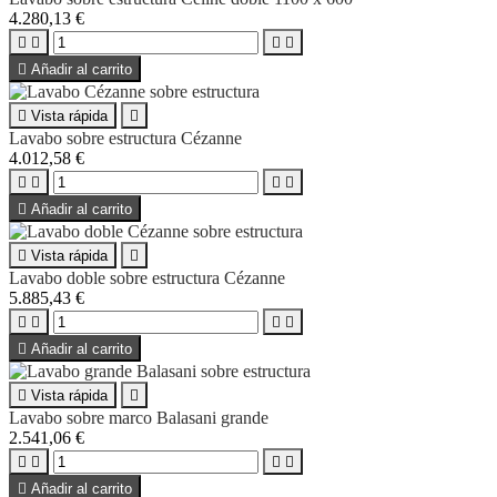
4.280,13 €





Añadir al carrito

Vista rápida

Lavabo sobre estructura Cézanne
4.012,58 €





Añadir al carrito

Vista rápida

Lavabo doble sobre estructura Cézanne
5.885,43 €





Añadir al carrito

Vista rápida

Lavabo sobre marco Balasani grande
2.541,06 €





Añadir al carrito