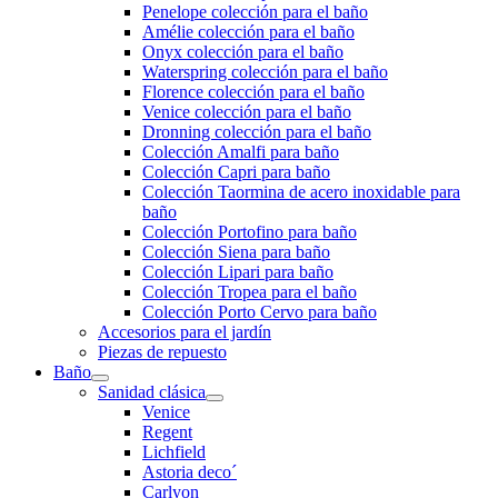
Penelope colección para el baño
Amélie colección para el baño
Onyx colección para el baño
Waterspring colección para el baño
Florence colección para el baño
Venice colección para el baño
Dronning colección para el baño
Colección Amalfi para baño
Colección Capri para baño
Colección Taormina de acero inoxidable para
baño
Colección Portofino para baño
Colección Siena para baño
Colección Lipari para baño
Colección Tropea para el baño
Colección Porto Cervo para baño
Accesorios para el jardín
Piezas de repuesto
Baño
Sanidad clásica
Venice
Regent
Lichfield
Astoria deco´
Carlyon