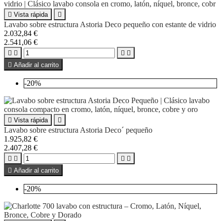

Vista rápida

Lavabo sobre estructura Astoria Deco pequeño con estante de vidrio
2.032,84 €
2.541,06 €





Añadir al carrito
-20%

Vista rápida

Lavabo sobre estructura Astoria Deco´ pequeño
1.925,82 €
2.407,28 €





Añadir al carrito
-20%