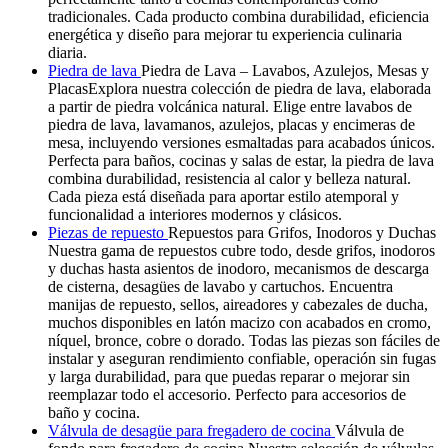
tradicionales. Cada producto combina durabilidad, eficiencia
energética y diseño para mejorar tu experiencia culinaria
diaria.
Piedra de lava
Piedra de Lava – Lavabos, Azulejos, Mesas y
PlacasExplora nuestra colección de piedra de lava, elaborada
a partir de piedra volcánica natural. Elige entre lavabos de
piedra de lava, lavamanos, azulejos, placas y encimeras de
mesa, incluyendo versiones esmaltadas para acabados únicos.
Perfecta para baños, cocinas y salas de estar, la piedra de lava
combina durabilidad, resistencia al calor y belleza natural.
Cada pieza está diseñada para aportar estilo atemporal y
funcionalidad a interiores modernos y clásicos.
Piezas de repuesto
Repuestos para Grifos, Inodoros y Duchas
Nuestra gama de repuestos cubre todo, desde grifos, inodoros
y duchas hasta asientos de inodoro, mecanismos de descarga
de cisterna, desagües de lavabo y cartuchos. Encuentra
manijas de repuesto, sellos, aireadores y cabezales de ducha,
muchos disponibles en latón macizo con acabados en cromo,
níquel, bronce, cobre o dorado. Todas las piezas son fáciles de
instalar y aseguran rendimiento confiable, operación sin fugas
y larga durabilidad, para que puedas reparar o mejorar sin
reemplazar todo el accesorio. Perfecto para accesorios de
baño y cocina.
Válvula de desagüe para fregadero de cocina
Válvula de