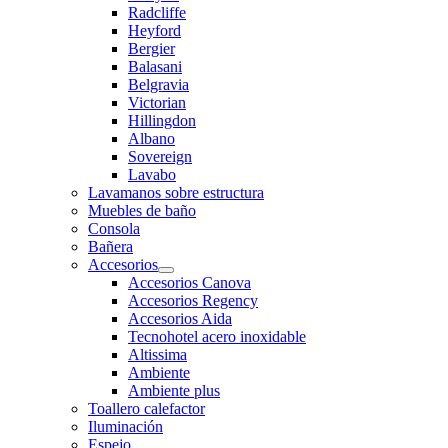
Radcliffe
Heyford
Bergier
Balasani
Belgravia
Victorian
Hillingdon
Albano
Sovereign
Lavabo
Lavamanos sobre estructura
Muebles de baño
Consola
Bañera
Accesorios
Accesorios Canova
Accesorios Regency
Accesorios Aida
Tecnohotel acero inoxidable
Altissima
Ambiente
Ambiente plus
Toallero calefactor
Iluminación
Espejo