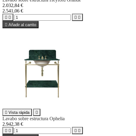
2.032,84 €
2.541,06 €





Añadir al carrito

Vista rápida

Lavabo sobre estructura Ophelia
2.942,38 €



