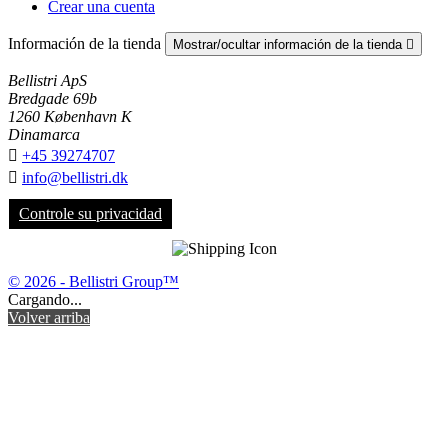
Crear una cuenta
Información de la tienda
Mostrar/ocultar información de la tienda

Bellistri ApS
Bredgade 69b
1260 København K
Dinamarca

+45 39274707

info@bellistri.dk
Controle su privacidad
© 2026 - Bellistri Group™
Cargando...
Volver arriba