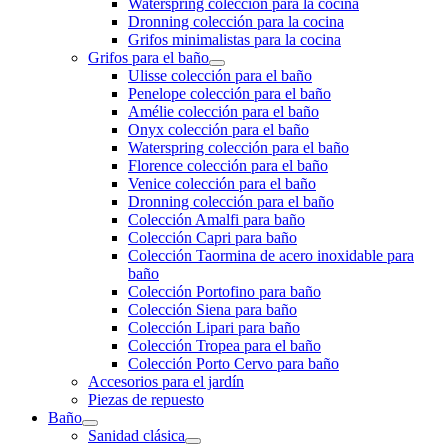
Waterspring colección para la cocina
Dronning colección para la cocina
Grifos minimalistas para la cocina
Grifos para el baño
Ulisse colección para el baño
Penelope colección para el baño
Amélie colección para el baño
Onyx colección para el baño
Waterspring colección para el baño
Florence colección para el baño
Venice colección para el baño
Dronning colección para el baño
Colección Amalfi para baño
Colección Capri para baño
Colección Taormina de acero inoxidable para
baño
Colección Portofino para baño
Colección Siena para baño
Colección Lipari para baño
Colección Tropea para el baño
Colección Porto Cervo para baño
Accesorios para el jardín
Piezas de repuesto
Baño
Sanidad clásica