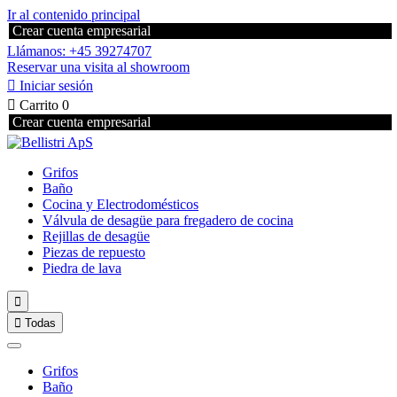
Ir al contenido principal
Crear cuenta empresarial
Llámanos: +45 39274707
Reservar una visita al showroom

Iniciar sesión

Carrito
0
Crear cuenta empresarial
Grifos
Baño
Cocina y Electrodomésticos
Válvula de desagüe para fregadero de cocina
Rejillas de desagüe
Piezas de repuesto
Piedra de lava


Todas
Grifos
Baño