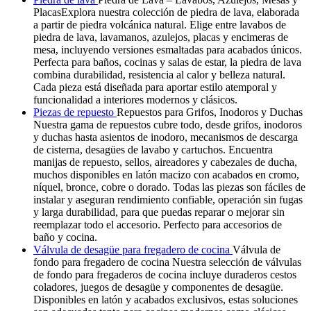
PlacasExplora nuestra colección de piedra de lava, elaborada
a partir de piedra volcánica natural. Elige entre lavabos de
piedra de lava, lavamanos, azulejos, placas y encimeras de
mesa, incluyendo versiones esmaltadas para acabados únicos.
Perfecta para baños, cocinas y salas de estar, la piedra de lava
combina durabilidad, resistencia al calor y belleza natural.
Cada pieza está diseñada para aportar estilo atemporal y
funcionalidad a interiores modernos y clásicos.
Piezas de repuesto
Repuestos para Grifos, Inodoros y Duchas
Nuestra gama de repuestos cubre todo, desde grifos, inodoros
y duchas hasta asientos de inodoro, mecanismos de descarga
de cisterna, desagües de lavabo y cartuchos. Encuentra
manijas de repuesto, sellos, aireadores y cabezales de ducha,
muchos disponibles en latón macizo con acabados en cromo,
níquel, bronce, cobre o dorado. Todas las piezas son fáciles de
instalar y aseguran rendimiento confiable, operación sin fugas
y larga durabilidad, para que puedas reparar o mejorar sin
reemplazar todo el accesorio. Perfecto para accesorios de
baño y cocina.
Válvula de desagüe para fregadero de cocina
Válvula de
fondo para fregadero de cocina Nuestra selección de válvulas
de fondo para fregaderos de cocina incluye duraderos cestos
coladores, juegos de desagüe y componentes de desagüe.
Disponibles en latón y acabados exclusivos, estas soluciones