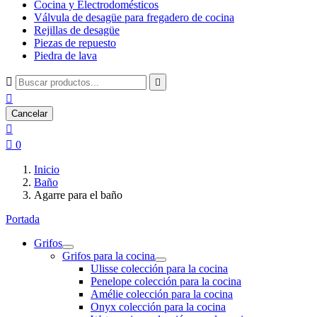
Cocina y Electrodomésticos
Válvula de desagüe para fregadero de cocina
Rejillas de desagüe
Piezas de repuesto
Piedra de lava



Cancelar


0
Inicio
Baño
Agarre para el baño
Portada
Grifos
Grifos para la cocina
Ulisse colección para la cocina
Penelope colección para la cocina
Amélie colección para la cocina
Onyx colección para la cocina