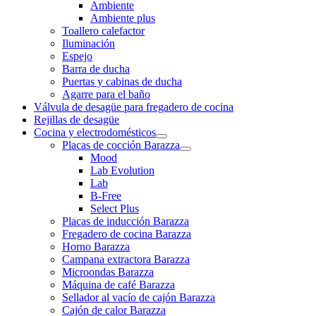
Ambiente
Ambiente plus
Toallero calefactor
Iluminación
Espejo
Barra de ducha
Puertas y cabinas de ducha
Agarre para el baño
Válvula de desagüe para fregadero de cocina
Rejillas de desagüe
Cocina y electrodomésticos
Placas de cocción Barazza
Mood
Lab Evolution
Lab
B-Free
Select Plus
Placas de inducción Barazza
Fregadero de cocina Barazza
Horno Barazza
Campana extractora Barazza
Microondas Barazza
Máquina de café Barazza
Sellador al vacío de cajón Barazza
Cajón de calor Barazza