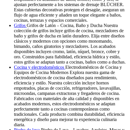
ajustan perfectamente a los sistemas de drenaje BLÜCHER.
Estas cubiertas decorativas protegen el desagüe, aseguran un
flujo de agua eficiente y añaden un toque elegante a baños,
cocinas, terrazas y espacios comerciales.
Grifos
Grifos de Latón – Cocina, Baño y Ducha Nuestra
colección de grifos incluye grifos de cocina, mezcladores de
baño y grifos de ducha en latón duradero. Elija entre diseños
clásicos y modernos con opciones como monomando,
bimando, caños giratorios y mezcladores. Los acabados
disponibles incluyen cromo, latón, níquel, bronce, cobre y
oro. Construidos para fiabilidad, eficiencia hídrica y estilo,
estos grifos se adaptan tanto a cocinas, baños como a duchas.
Cocina y electrodomésticos
Electrodomésticos de Cocina y
Equipos de Cocina Modernos Explora nuestra gama de
electrodomésticos de cocina diseñados para rendimiento,
eficiencia y estilo. Nuestra colección incluye hornos
empotrados, placas de cocción, refrigeradores, lavavajillas,
microondas, campanas extractoras y fregaderos de cocina.
Fabricados con materiales de alta calidad y disponibles en
acabados modernos, estos electrodomésticos se adaptan
perfectamente tanto a cocinas contemporáneas como
tradicionales. Cada producto combina durabilidad, eficiencia
energética y diseño para mejorar tu experiencia culinaria
diaria.
Piedra de lava
Piedra de Lava – Lavabos, Azulejos, Mesas y