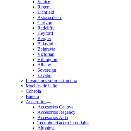
Venice
Regent
Lichfield
Astoria deco´
Carlyon
Radcliffe
Heyford
Bergier
Balasani
Belgravia
Victorian
Hillingdon
Albano
Sovereign
Lavabo
Lavamanos sobre estructura
Muebles de baño
Consola
Bañera
Accesorios
Accesorios Canova
Accesorios Regency
Accesorios Aida
Tecnohotel acero inoxidable
Altissima