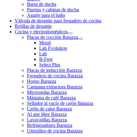
Barra de ducha
Puertas y cabinas de ducha
Agarre para el baño
Válvula de desagüe para fregadero de cocina
Rejillas de desagüe
Cocina y electrodomésticos
Placas de cocción Barazza
Mood
Lab Evolution
Lab
B-Free
Select Plus
Placas de inducción Barazza
Fregadero de cocina Barazza
Horno Barazza
Campana extractora Barazza
Microondas Barazza
Máquina de café Barazza
Sellador al vacío de cajón Barazza
Cajón de calor Barazza
Al aire libre Barazza
Lavavajillas Barazza
Refrigeradores Barazza
Utensilios de cocina Barazza