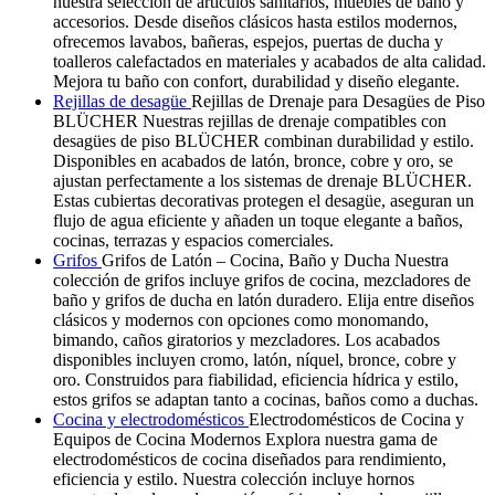
nuestra selección de artículos sanitarios, muebles de baño y
accesorios. Desde diseños clásicos hasta estilos modernos,
ofrecemos lavabos, bañeras, espejos, puertas de ducha y
toalleros calefactados en materiales y acabados de alta calidad.
Mejora tu baño con confort, durabilidad y diseño elegante.
Rejillas de desagüe
Rejillas de Drenaje para Desagües de Piso
BLÜCHER Nuestras rejillas de drenaje compatibles con
desagües de piso BLÜCHER combinan durabilidad y estilo.
Disponibles en acabados de latón, bronce, cobre y oro, se
ajustan perfectamente a los sistemas de drenaje BLÜCHER.
Estas cubiertas decorativas protegen el desagüe, aseguran un
flujo de agua eficiente y añaden un toque elegante a baños,
cocinas, terrazas y espacios comerciales.
Grifos
Grifos de Latón – Cocina, Baño y Ducha Nuestra
colección de grifos incluye grifos de cocina, mezcladores de
baño y grifos de ducha en latón duradero. Elija entre diseños
clásicos y modernos con opciones como monomando,
bimando, caños giratorios y mezcladores. Los acabados
disponibles incluyen cromo, latón, níquel, bronce, cobre y
oro. Construidos para fiabilidad, eficiencia hídrica y estilo,
estos grifos se adaptan tanto a cocinas, baños como a duchas.
Cocina y electrodomésticos
Electrodomésticos de Cocina y
Equipos de Cocina Modernos Explora nuestra gama de
electrodomésticos de cocina diseñados para rendimiento,
eficiencia y estilo. Nuestra colección incluye hornos