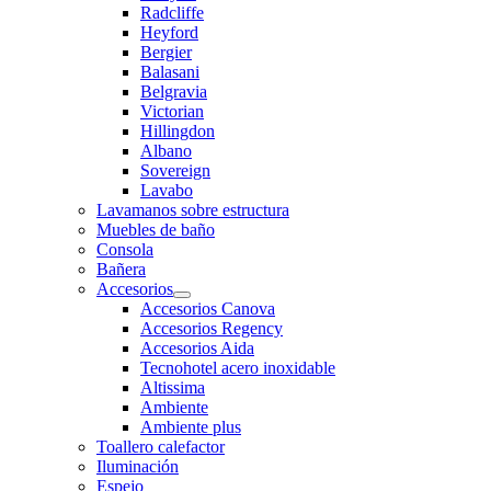
Radcliffe
Heyford
Bergier
Balasani
Belgravia
Victorian
Hillingdon
Albano
Sovereign
Lavabo
Lavamanos sobre estructura
Muebles de baño
Consola
Bañera
Accesorios
Accesorios Canova
Accesorios Regency
Accesorios Aida
Tecnohotel acero inoxidable
Altissima
Ambiente
Ambiente plus
Toallero calefactor
Iluminación
Espejo