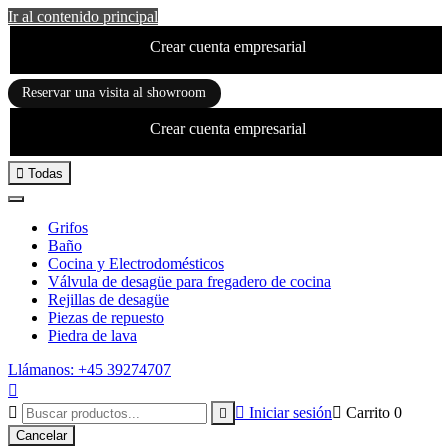
Ir al contenido principal
Crear cuenta empresarial
Reservar una visita al showroom
Crear cuenta empresarial

Todas
Grifos
Baño
Cocina y Electrodomésticos
Válvula de desagüe para fregadero de cocina
Rejillas de desagüe
Piezas de repuesto
Piedra de lava
Llámanos: +45 39274707



Iniciar sesión

Carrito
0

Cancelar