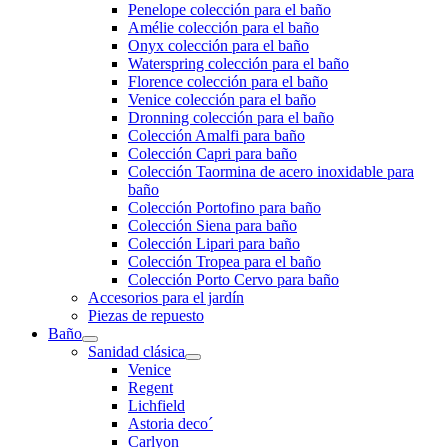
Penelope colección para el baño
Amélie colección para el baño
Onyx colección para el baño
Waterspring colección para el baño
Florence colección para el baño
Venice colección para el baño
Dronning colección para el baño
Colección Amalfi para baño
Colección Capri para baño
Colección Taormina de acero inoxidable para
baño
Colección Portofino para baño
Colección Siena para baño
Colección Lipari para baño
Colección Tropea para el baño
Colección Porto Cervo para baño
Accesorios para el jardín
Piezas de repuesto
Baño
Sanidad clásica
Venice
Regent
Lichfield
Astoria deco´
Carlyon