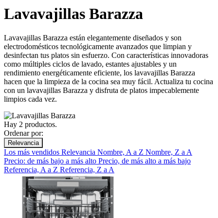
Lavavajillas Barazza
Lavavajillas Barazza están elegantemente diseñados y son
electrodomésticos tecnológicamente avanzados que limpian y
desinfectan tus platos sin esfuerzo. Con características innovadoras
como múltiples ciclos de lavado, estantes ajustables y un
rendimiento energéticamente eficiente, los lavavajillas Barazza
hacen que la limpieza de la cocina sea muy fácil. Actualiza tu cocina
con un lavavajillas Barazza y disfruta de platos impecablemente
limpios cada vez.
Hay 2 productos.
Ordenar por:
Relevancia
Los más vendidos
Relevancia
Nombre, A a Z
Nombre, Z a A
Precio: de más bajo a más alto
Precio, de más alto a más bajo
Referencia, A a Z
Referencia, Z a A