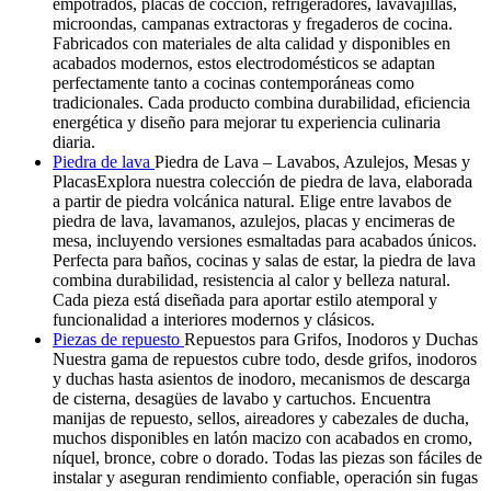
empotrados, placas de cocción, refrigeradores, lavavajillas,
microondas, campanas extractoras y fregaderos de cocina.
Fabricados con materiales de alta calidad y disponibles en
acabados modernos, estos electrodomésticos se adaptan
perfectamente tanto a cocinas contemporáneas como
tradicionales. Cada producto combina durabilidad, eficiencia
energética y diseño para mejorar tu experiencia culinaria
diaria.
Piedra de lava
Piedra de Lava – Lavabos, Azulejos, Mesas y
PlacasExplora nuestra colección de piedra de lava, elaborada
a partir de piedra volcánica natural. Elige entre lavabos de
piedra de lava, lavamanos, azulejos, placas y encimeras de
mesa, incluyendo versiones esmaltadas para acabados únicos.
Perfecta para baños, cocinas y salas de estar, la piedra de lava
combina durabilidad, resistencia al calor y belleza natural.
Cada pieza está diseñada para aportar estilo atemporal y
funcionalidad a interiores modernos y clásicos.
Piezas de repuesto
Repuestos para Grifos, Inodoros y Duchas
Nuestra gama de repuestos cubre todo, desde grifos, inodoros
y duchas hasta asientos de inodoro, mecanismos de descarga
de cisterna, desagües de lavabo y cartuchos. Encuentra
manijas de repuesto, sellos, aireadores y cabezales de ducha,
muchos disponibles en latón macizo con acabados en cromo,
níquel, bronce, cobre o dorado. Todas las piezas son fáciles de
instalar y aseguran rendimiento confiable, operación sin fugas