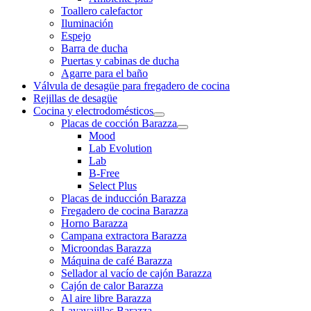
Toallero calefactor
Iluminación
Espejo
Barra de ducha
Puertas y cabinas de ducha
Agarre para el baño
Válvula de desagüe para fregadero de cocina
Rejillas de desagüe
Cocina y electrodomésticos
Placas de cocción Barazza
Mood
Lab Evolution
Lab
B-Free
Select Plus
Placas de inducción Barazza
Fregadero de cocina Barazza
Horno Barazza
Campana extractora Barazza
Microondas Barazza
Máquina de café Barazza
Sellador al vacío de cajón Barazza
Cajón de calor Barazza
Al aire libre Barazza
Lavavajillas Barazza