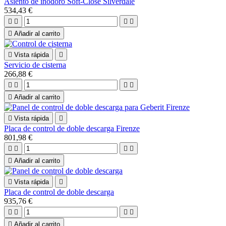
Asiento de inodoro Soft-Close Silverdale
534,43 €





Añadir al carrito

Vista rápida

Servicio de cisterna
266,88 €





Añadir al carrito

Vista rápida

Placa de control de doble descarga Firenze
801,98 €





Añadir al carrito

Vista rápida

Placa de control de doble descarga
935,76 €





Añadir al carrito