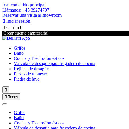
Ir al contenido principal
Llámanos: +45 39274707
Reservar una visita al showroom

Iniciar sesión

Carrito
0
Crear cuenta empresarial
Grifos
Baño
Cocina y Electrodomésticos
Válvula de desagüe para fregadero de cocina
Rejillas de desagüe
Piezas de repuesto
Piedra de lava


Todas
Grifos
Baño
Cocina y Electrodomésticos
Válvula de desagüe para fregadero de cocina