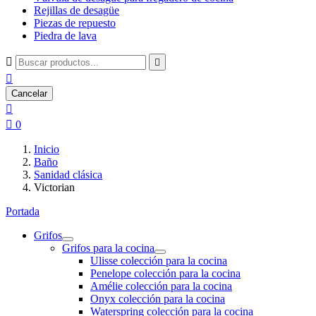
Rejillas de desagüe
Piezas de repuesto
Piedra de lava



Cancelar


0
Inicio
Baño
Sanidad clásica
Victorian
Portada
Grifos
Grifos para la cocina
Ulisse colección para la cocina
Penelope colección para la cocina
Amélie colección para la cocina
Onyx colección para la cocina
Waterspring colección para la cocina