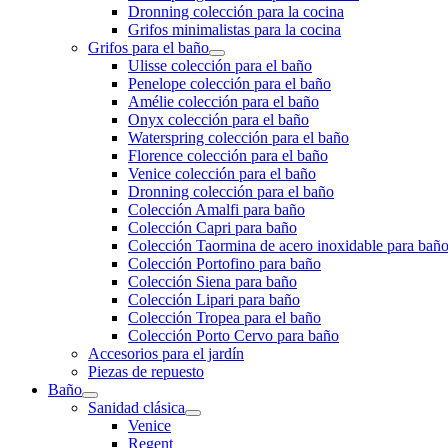
Dronning colección para la cocina
Grifos minimalistas para la cocina
Grifos para el baño
Ulisse colección para el baño
Penelope colección para el baño
Amélie colección para el baño
Onyx colección para el baño
Waterspring colección para el baño
Florence colección para el baño
Venice colección para el baño
Dronning colección para el baño
Colección Amalfi para baño
Colección Capri para baño
Colección Taormina de acero inoxidable para bañ
Colección Portofino para baño
Colección Siena para baño
Colección Lipari para baño
Colección Tropea para el baño
Colección Porto Cervo para baño
Accesorios para el jardín
Piezas de repuesto
Baño
Sanidad clásica
Venice
Regent