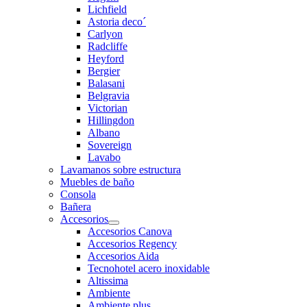
Lichfield
Astoria deco´
Carlyon
Radcliffe
Heyford
Bergier
Balasani
Belgravia
Victorian
Hillingdon
Albano
Sovereign
Lavabo
Lavamanos sobre estructura
Muebles de baño
Consola
Bañera
Accesorios
Accesorios Canova
Accesorios Regency
Accesorios Aida
Tecnohotel acero inoxidable
Altissima
Ambiente
Ambiente plus