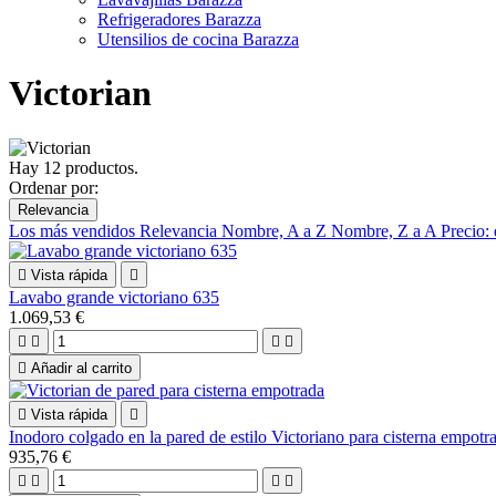
Refrigeradores Barazza
Utensilios de cocina Barazza
Victorian
Hay 12 productos.
Ordenar por:
Relevancia
Los más vendidos
Relevancia
Nombre, A a Z
Nombre, Z a A
Precio:

Vista rápida

Lavabo grande victoriano 635
1.069,53 €





Añadir al carrito

Vista rápida

Inodoro colgado en la pared de estilo Victoriano para cisterna empotr
935,76 €



