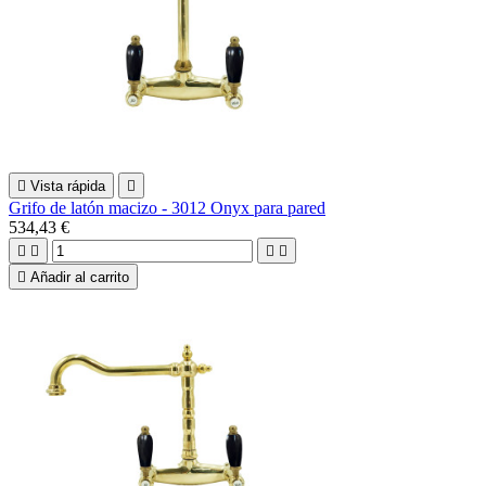

Vista rápida

Grifo de latón macizo - 3012 Onyx para pared
534,43 €





Añadir al carrito