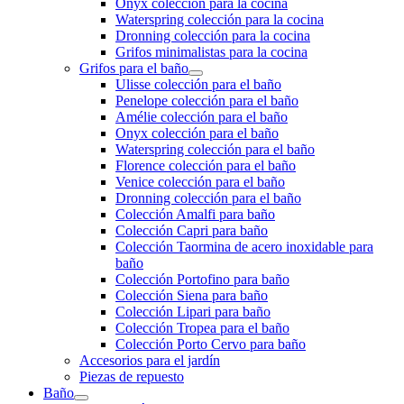
Onyx colección para la cocina
Waterspring colección para la cocina
Dronning colección para la cocina
Grifos minimalistas para la cocina
Grifos para el baño
Ulisse colección para el baño
Penelope colección para el baño
Amélie colección para el baño
Onyx colección para el baño
Waterspring colección para el baño
Florence colección para el baño
Venice colección para el baño
Dronning colección para el baño
Colección Amalfi para baño
Colección Capri para baño
Colección Taormina de acero inoxidable para
baño
Colección Portofino para baño
Colección Siena para baño
Colección Lipari para baño
Colección Tropea para el baño
Colección Porto Cervo para baño
Accesorios para el jardín
Piezas de repuesto
Baño