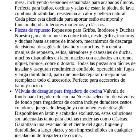
mesa, incluyendo versiones esmaltadas para acabados únicos.
Perfecta para baños, cocinas y salas de estar, la piedra de lava
combina durabilidad, resistencia al calor y belleza natural.
Cada pieza está diseñada para aportar estilo atemporal y
funcionalidad a interiores modernos y clásicos.
Piezas de repuesto
Repuestos para Grifos, Inodoros y Duchas
Nuestra gama de repuestos cubre todo, desde grifos, inodoros
y duchas hasta asientos de inodoro, mecanismos de descarga
de cisterna, desagües de lavabo y cartuchos. Encuentra
manijas de repuesto, sellos, aireadores y cabezales de ducha,
muchos disponibles en latón macizo con acabados en cromo,
níquel, bronce, cobre o dorado. Todas las piezas son fáciles de
instalar y aseguran rendimiento confiable, operación sin fugas
y larga durabilidad, para que puedas reparar o mejorar sin
reemplazar todo el accesorio. Perfecto para accesorios de
baño y cocina.
Válvula de desagüe para fregadero de cocina
Válvula de
fondo para fregadero de cocina Nuestra selección de válvulas
de fondo para fregaderos de cocina incluye duraderos cestos
coladores, juegos de desagüe y componentes de desagüe.
Disponibles en latón y acabados exclusivos, estas soluciones
son adecuadas tanto para cocinas modernas como clásicas.
Garantizan una evacuación eficiente del agua, higiene y
durabilidad a largo plazo, y son imprescindibles en cualquier
instalación de fregadero de cocina.