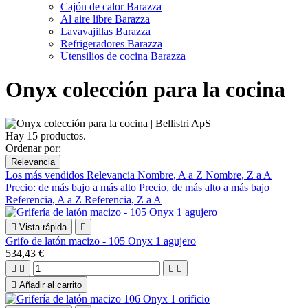
Cajón de calor Barazza
Al aire libre Barazza
Lavavajillas Barazza
Refrigeradores Barazza
Utensilios de cocina Barazza
Onyx colección para la cocina
Hay 15 productos.
Ordenar por:
Relevancia
Los más vendidos
Relevancia
Nombre, A a Z
Nombre, Z a A
Precio: de más bajo a más alto
Precio, de más alto a más bajo
Referencia, A a Z
Referencia, Z a A

Vista rápida

Grifo de latón macizo - 105 Onyx 1 agujero
534,43 €





Añadir al carrito