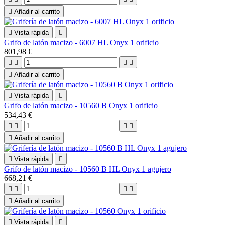

Añadir al carrito

Vista rápida

Grifo de latón macizo - 6007 HL Onyx 1 orificio
801,98 €





Añadir al carrito

Vista rápida

Grifo de latón macizo - 10560 B Onyx 1 orificio
534,43 €





Añadir al carrito

Vista rápida

Grifo de latón macizo - 10560 B HL Onyx 1 agujero
668,21 €





Añadir al carrito

Vista rápida
