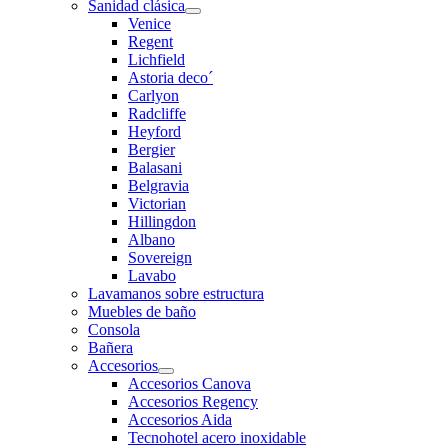
Sanidad clásica
Venice
Regent
Lichfield
Astoria deco´
Carlyon
Radcliffe
Heyford
Bergier
Balasani
Belgravia
Victorian
Hillingdon
Albano
Sovereign
Lavabo
Lavamanos sobre estructura
Muebles de baño
Consola
Bañera
Accesorios
Accesorios Canova
Accesorios Regency
Accesorios Aida
Tecnohotel acero inoxidable