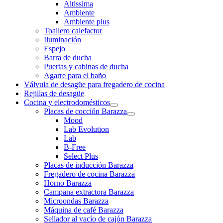
Altissima
Ambiente
Ambiente plus
Toallero calefactor
Iluminación
Espejo
Barra de ducha
Puertas y cabinas de ducha
Agarre para el baño
Válvula de desagüe para fregadero de cocina
Rejillas de desagüe
Cocina y electrodomésticos
Placas de cocción Barazza
Mood
Lab Evolution
Lab
B-Free
Select Plus
Placas de inducción Barazza
Fregadero de cocina Barazza
Horno Barazza
Campana extractora Barazza
Microondas Barazza
Máquina de café Barazza
Sellador al vacío de cajón Barazza