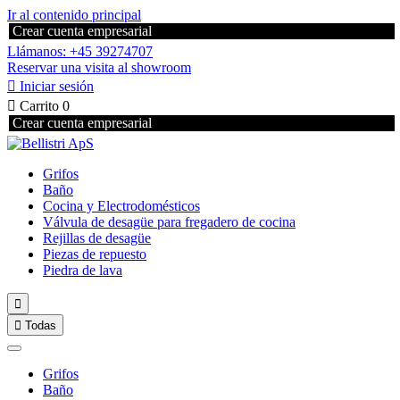
Ir al contenido principal
Crear cuenta empresarial
Llámanos: +45 39274707
Reservar una visita al showroom

Iniciar sesión

Carrito
0
Crear cuenta empresarial
Grifos
Baño
Cocina y Electrodomésticos
Válvula de desagüe para fregadero de cocina
Rejillas de desagüe
Piezas de repuesto
Piedra de lava


Todas
Grifos
Baño