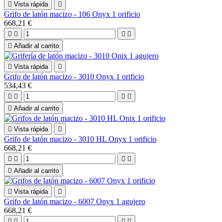

Vista rápida

Grifo de latón macizo - 106 Onyx 1 orificio
668,21 €





Añadir al carrito

Vista rápida

Grifo de latón macizo - 3010 Onyx 1 orificio
534,43 €





Añadir al carrito

Vista rápida

Grifo de latón macizo - 3010 HL Onyx 1 orificio
668,21 €





Añadir al carrito

Vista rápida

Grifo de latón macizo - 6007 Onyx 1 agujero
668,21 €



