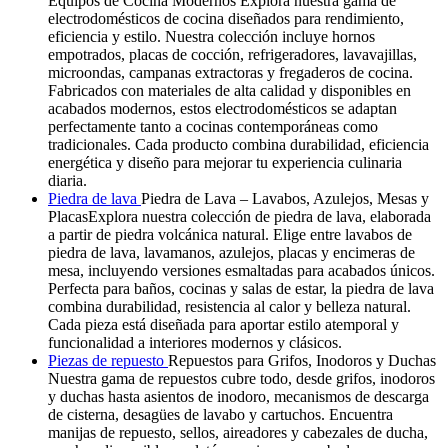
Equipos de Cocina Modernos Explora nuestra gama de
electrodomésticos de cocina diseñados para rendimiento,
eficiencia y estilo. Nuestra colección incluye hornos
empotrados, placas de cocción, refrigeradores, lavavajillas,
microondas, campanas extractoras y fregaderos de cocina.
Fabricados con materiales de alta calidad y disponibles en
acabados modernos, estos electrodomésticos se adaptan
perfectamente tanto a cocinas contemporáneas como
tradicionales. Cada producto combina durabilidad, eficiencia
energética y diseño para mejorar tu experiencia culinaria
diaria.
Piedra de lava
Piedra de Lava – Lavabos, Azulejos, Mesas y
PlacasExplora nuestra colección de piedra de lava, elaborada
a partir de piedra volcánica natural. Elige entre lavabos de
piedra de lava, lavamanos, azulejos, placas y encimeras de
mesa, incluyendo versiones esmaltadas para acabados únicos.
Perfecta para baños, cocinas y salas de estar, la piedra de lava
combina durabilidad, resistencia al calor y belleza natural.
Cada pieza está diseñada para aportar estilo atemporal y
funcionalidad a interiores modernos y clásicos.
Piezas de repuesto
Repuestos para Grifos, Inodoros y Duchas
Nuestra gama de repuestos cubre todo, desde grifos, inodoros
y duchas hasta asientos de inodoro, mecanismos de descarga
de cisterna, desagües de lavabo y cartuchos. Encuentra
manijas de repuesto, sellos, aireadores y cabezales de ducha,