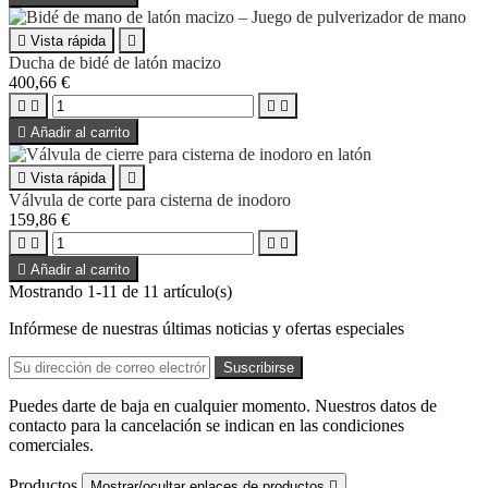

Vista rápida

Ducha de bidé de latón macizo
400,66 €





Añadir al carrito

Vista rápida

Válvula de corte para cisterna de inodoro
159,86 €





Añadir al carrito
Mostrando 1-11 de 11 artículo(s)
Infórmese de nuestras últimas noticias y ofertas especiales
Puedes darte de baja en cualquier momento. Nuestros datos de
contacto para la cancelación se indican en las condiciones
comerciales.
Productos
Mostrar/ocultar enlaces de productos
