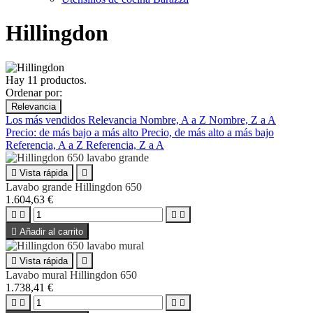
Hillingdon
Hay 11 productos.
Ordenar por:
Relevancia
Los más vendidos
Relevancia
Nombre, A a Z
Nombre, Z a A
Precio: de más bajo a más alto
Precio, de más alto a más bajo
Referencia, A a Z
Referencia, Z a A

Vista rápida

Lavabo grande Hillingdon 650
1.604,63 €





Añadir al carrito

Vista rápida

Lavabo mural Hillingdon 650
1.738,41 €



