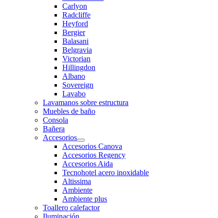
Carlyon
Radcliffe
Heyford
Bergier
Balasani
Belgravia
Victorian
Hillingdon
Albano
Sovereign
Lavabo
Lavamanos sobre estructura
Muebles de baño
Consola
Bañera
Accesorios
Accesorios Canova
Accesorios Regency
Accesorios Aida
Tecnohotel acero inoxidable
Altissima
Ambiente
Ambiente plus
Toallero calefactor
Iluminación