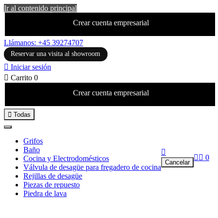
Ir al contenido principal
Crear cuenta empresarial
Llámanos: +45 39274707
Reservar una visita al showroom

Iniciar sesión

Carrito
0
Crear cuenta empresarial

Todas
Grifos
Baño



0
Cocina y Electrodomésticos
Cancelar
Válvula de desagüe para fregadero de cocina
Rejillas de desagüe
Piezas de repuesto
Piedra de lava