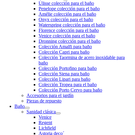
Ulisse colección para el baño
Penelope colección para el baño
Amélie colección para el baño
Onyx colección para el baño
Waterspring colección para el baño
Florence colección para el baño
Venice colección para el baño
Dronning colección para el baño
Colección Amalfi para baño
Colección Capri para baño
Colección Taormina de acero inoxidable para
baño
Colección Portofino para baño
Colección Siena para baño
Colección Lipari para baño
Colección Tropea para el baño
Colección Porto Cervo para baño
Accesorios para el jardín
Piezas de repuesto
Baño
Sanidad clásica
Venice
Regent
Lichfield
Astoria deco´