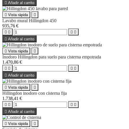

Añadir al carrito

Vista rápida

Lavabo mural Hillingdon 450
935,76 €





Añadir al carrito

Vista rápida

Inodoro Hillingdon para suelo para cisterna empotrada
1.470,86 €





Añadir al carrito

Vista rápida

Hillingdon inodoro con cisterna fija
1.738,41 €





Añadir al carrito

Vista rápida
