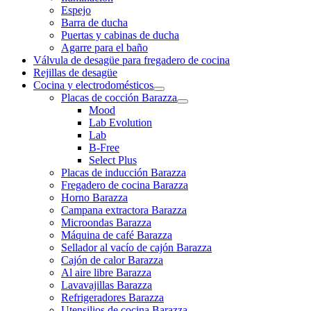
Espejo
Barra de ducha
Puertas y cabinas de ducha
Agarre para el baño
Válvula de desagüe para fregadero de cocina
Rejillas de desagüe
Cocina y electrodomésticos
Placas de cocción Barazza
Mood
Lab Evolution
Lab
B-Free
Select Plus
Placas de inducción Barazza
Fregadero de cocina Barazza
Horno Barazza
Campana extractora Barazza
Microondas Barazza
Máquina de café Barazza
Sellador al vacío de cajón Barazza
Cajón de calor Barazza
Al aire libre Barazza
Lavavajillas Barazza
Refrigeradores Barazza
Utensilios de cocina Barazza