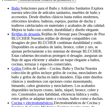
Baño
Soluciones para el Baño y Artículos Sanitarios Explora
nuestra selección de artículos sanitarios, muebles de baño y
accesorios. Desde diseños clásicos hasta estilos modernos,
ofrecemos lavabos, bañeras, espejos, puertas de ducha y
toalleros calefactados en materiales y acabados de alta calidad.
Mejora tu baño con confort, durabilidad y diseño elegante.
Rejillas de desagüe
Rejillas de Drenaje para Desagües de Piso
BLÜCHER Nuestras rejillas de drenaje compatibles con
desagües de piso BLÜCHER combinan durabilidad y estilo.
Disponibles en acabados de latón, bronce, cobre y oro, se
ajustan perfectamente a los sistemas de drenaje BLÜCHER.
Estas cubiertas decorativas protegen el desagüe, aseguran un
flujo de agua eficiente y añaden un toque elegante a baños,
cocinas, terrazas y espacios comerciales.
Grifos
Grifos de Latón – Cocina, Baño y Ducha Nuestra
colección de grifos incluye grifos de cocina, mezcladores de
baño y grifos de ducha en latón duradero. Elija entre diseños
clásicos y modernos con opciones como monomando,
bimando, caños giratorios y mezcladores. Los acabados
disponibles incluyen cromo, latón, níquel, bronce, cobre y
oro. Construidos para fiabilidad, eficiencia hídrica y estilo,
estos grifos se adaptan tanto a cocinas, baños como a duchas.
Cocina y electrodomésticos
Electrodomésticos de Cocina y