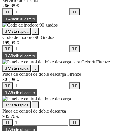
Servicio de cisterna
266,88 €





Añadir al carrito

Vista rápida

Codo de inodoro 90 Grados
199,99 €





Añadir al carrito

Vista rápida

Placa de control de doble descarga Firenze
801,98 €





Añadir al carrito

Vista rápida

Placa de control de doble descarga
935,76 €





Añadir al carrito