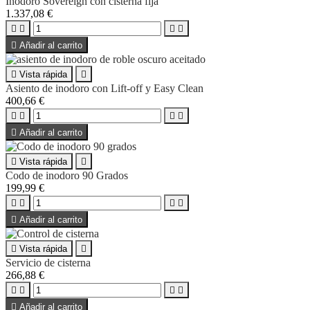
Inodoro Sovereign con cisterna fija
1.337,08 €





Añadir al carrito

Vista rápida

Asiento de inodoro con Lift-off y Easy Clean
400,66 €





Añadir al carrito

Vista rápida

Codo de inodoro 90 Grados
199,99 €





Añadir al carrito

Vista rápida

Servicio de cisterna
266,88 €





Añadir al carrito