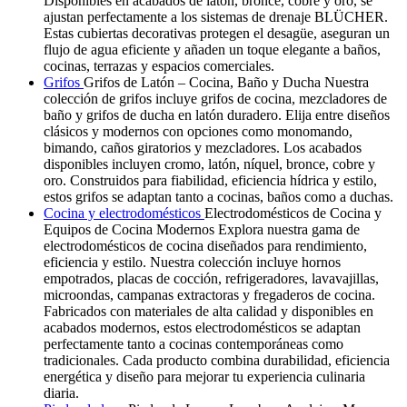
Disponibles en acabados de latón, bronce, cobre y oro, se
ajustan perfectamente a los sistemas de drenaje BLÜCHER.
Estas cubiertas decorativas protegen el desagüe, aseguran un
flujo de agua eficiente y añaden un toque elegante a baños,
cocinas, terrazas y espacios comerciales.
Grifos
Grifos de Latón – Cocina, Baño y Ducha Nuestra
colección de grifos incluye grifos de cocina, mezcladores de
baño y grifos de ducha en latón duradero. Elija entre diseños
clásicos y modernos con opciones como monomando,
bimando, caños giratorios y mezcladores. Los acabados
disponibles incluyen cromo, latón, níquel, bronce, cobre y
oro. Construidos para fiabilidad, eficiencia hídrica y estilo,
estos grifos se adaptan tanto a cocinas, baños como a duchas.
Cocina y electrodomésticos
Electrodomésticos de Cocina y
Equipos de Cocina Modernos Explora nuestra gama de
electrodomésticos de cocina diseñados para rendimiento,
eficiencia y estilo. Nuestra colección incluye hornos
empotrados, placas de cocción, refrigeradores, lavavajillas,
microondas, campanas extractoras y fregaderos de cocina.
Fabricados con materiales de alta calidad y disponibles en
acabados modernos, estos electrodomésticos se adaptan
perfectamente tanto a cocinas contemporáneas como
tradicionales. Cada producto combina durabilidad, eficiencia
energética y diseño para mejorar tu experiencia culinaria
diaria.