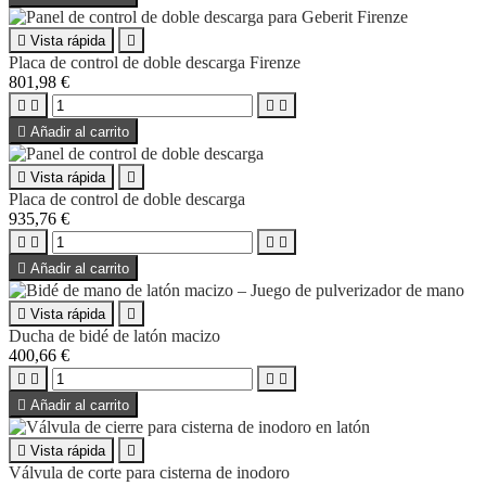

Vista rápida

Placa de control de doble descarga Firenze
801,98 €





Añadir al carrito

Vista rápida

Placa de control de doble descarga
935,76 €





Añadir al carrito

Vista rápida

Ducha de bidé de latón macizo
400,66 €





Añadir al carrito

Vista rápida

Válvula de corte para cisterna de inodoro