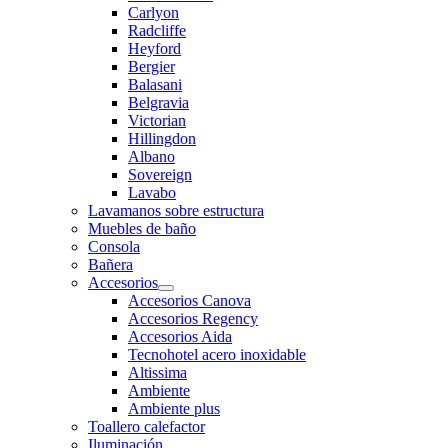
Carlyon
Radcliffe
Heyford
Bergier
Balasani
Belgravia
Victorian
Hillingdon
Albano
Sovereign
Lavabo
Lavamanos sobre estructura
Muebles de baño
Consola
Bañera
Accesorios
Accesorios Canova
Accesorios Regency
Accesorios Aida
Tecnohotel acero inoxidable
Altissima
Ambiente
Ambiente plus
Toallero calefactor
Iluminación