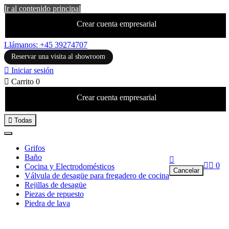
Ir al contenido principal
Crear cuenta empresarial
Llámanos: +45 39274707
Reservar una visita al showroom

Iniciar sesión

Carrito
0
Crear cuenta empresarial

Todas
Grifos
Baño



0
Cocina y Electrodomésticos
Cancelar
Válvula de desagüe para fregadero de cocina
Rejillas de desagüe
Piezas de repuesto
Piedra de lava