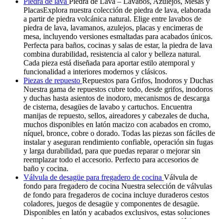
Piedra de lava
Piedra de Lava – Lavabos, Azulejos, Mesas y
PlacasExplora nuestra colección de piedra de lava, elaborada
a partir de piedra volcánica natural. Elige entre lavabos de
piedra de lava, lavamanos, azulejos, placas y encimeras de
mesa, incluyendo versiones esmaltadas para acabados únicos.
Perfecta para baños, cocinas y salas de estar, la piedra de lava
combina durabilidad, resistencia al calor y belleza natural.
Cada pieza está diseñada para aportar estilo atemporal y
funcionalidad a interiores modernos y clásicos.
Piezas de repuesto
Repuestos para Grifos, Inodoros y Duchas
Nuestra gama de repuestos cubre todo, desde grifos, inodoros
y duchas hasta asientos de inodoro, mecanismos de descarga
de cisterna, desagües de lavabo y cartuchos. Encuentra
manijas de repuesto, sellos, aireadores y cabezales de ducha,
muchos disponibles en latón macizo con acabados en cromo,
níquel, bronce, cobre o dorado. Todas las piezas son fáciles de
instalar y aseguran rendimiento confiable, operación sin fugas
y larga durabilidad, para que puedas reparar o mejorar sin
reemplazar todo el accesorio. Perfecto para accesorios de
baño y cocina.
Válvula de desagüe para fregadero de cocina
Válvula de
fondo para fregadero de cocina Nuestra selección de válvulas
de fondo para fregaderos de cocina incluye duraderos cestos
coladores, juegos de desagüe y componentes de desagüe.
Disponibles en latón y acabados exclusivos, estas soluciones