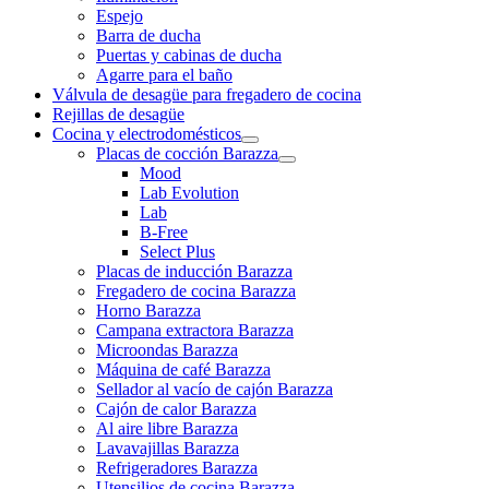
Espejo
Barra de ducha
Puertas y cabinas de ducha
Agarre para el baño
Válvula de desagüe para fregadero de cocina
Rejillas de desagüe
Cocina y electrodomésticos
Placas de cocción Barazza
Mood
Lab Evolution
Lab
B-Free
Select Plus
Placas de inducción Barazza
Fregadero de cocina Barazza
Horno Barazza
Campana extractora Barazza
Microondas Barazza
Máquina de café Barazza
Sellador al vacío de cajón Barazza
Cajón de calor Barazza
Al aire libre Barazza
Lavavajillas Barazza
Refrigeradores Barazza
Utensilios de cocina Barazza