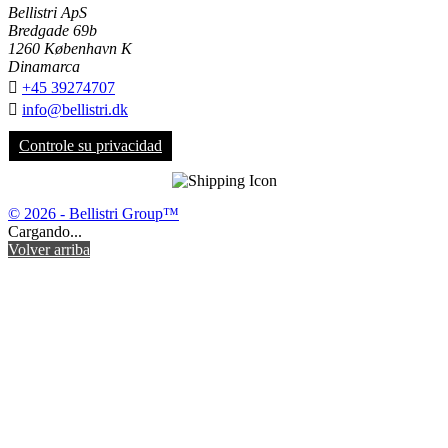
Bellistri ApS
Bredgade 69b
1260 København K
Dinamarca

+45 39274707

info@bellistri.dk
Controle su privacidad
© 2026 - Bellistri Group™
Cargando...
Volver arriba