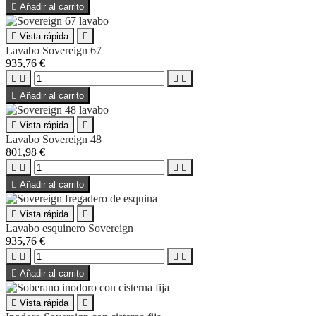

Añadir al carrito

Vista rápida

Lavabo Sovereign 67
935,76 €





Añadir al carrito

Vista rápida

Lavabo Sovereign 48
801,98 €





Añadir al carrito

Vista rápida

Lavabo esquinero Sovereign
935,76 €





Añadir al carrito

Vista rápida
