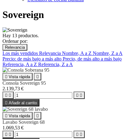
Sovereign
Hay 13 productos.
Ordenar por:
Relevancia
Los más vendidos
Relevancia
Nombre, A a Z
Nombre, Z a A
Precio: de más bajo a más alto
Precio, de más alto a más bajo
Referencia, A a Z
Referencia, Z a A

Vista rápida

Consola Sovereign 95
2.139,73 €





Añadir al carrito

Vista rápida

Lavabo Sovereign 68
1.069,53 €



