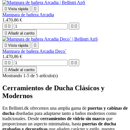

Vista rápida

Mampara de bañera Arcadia
1.470,86 €





Añadir al carrito

Vista rápida

Mampara de bañera Arcadia Deco´
1.470,86 €





Añadir al carrito
Mostrando 1-5 de 5 artículo(s)
Cerramientos de Ducha Clásicos y
Modernos
En Bellistri.dk ofrecemos una amplia gama de
puertas y cabinas de
ducha
diseñadas para adaptarse tanto a baños modernos como
tradicionales. Desde
cerramientos de vidrio sin marco
que
proporcionan un aspecto minimalista, hasta
puertas de ducha
grabadas y decorativas
que añaden carácter y estilo, nuestra