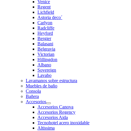
Venice
Regent
Lichfield
Astoria deco´
Carlyon
Radcliffe
Heyford
Bergier
Balasani
Belgravia
Victorian
Hillingdon
Albano
Sovereign
Lavabo
Lavamanos sobre estructura
Muebles de baño
Consola
Bañera
Accesorios
Accesorios Canova
Accesorios Regency
Accesorios Aida
Tecnohotel acero inoxidable
Altissima