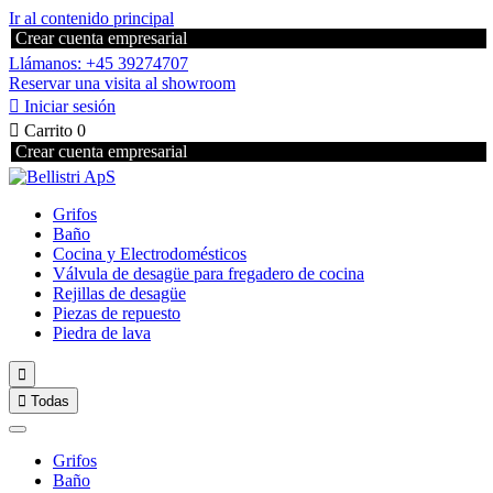
Ir al contenido principal
Crear cuenta empresarial
Llámanos: +45 39274707
Reservar una visita al showroom

Iniciar sesión

Carrito
0
Crear cuenta empresarial
Grifos
Baño
Cocina y Electrodomésticos
Válvula de desagüe para fregadero de cocina
Rejillas de desagüe
Piezas de repuesto
Piedra de lava


Todas
Grifos
Baño