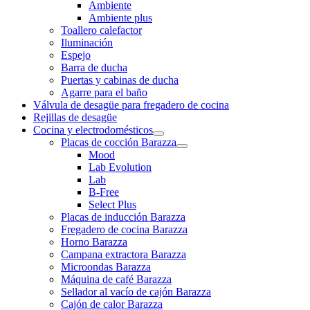
Ambiente
Ambiente plus
Toallero calefactor
Iluminación
Espejo
Barra de ducha
Puertas y cabinas de ducha
Agarre para el baño
Válvula de desagüe para fregadero de cocina
Rejillas de desagüe
Cocina y electrodomésticos
Placas de cocción Barazza
Mood
Lab Evolution
Lab
B-Free
Select Plus
Placas de inducción Barazza
Fregadero de cocina Barazza
Horno Barazza
Campana extractora Barazza
Microondas Barazza
Máquina de café Barazza
Sellador al vacío de cajón Barazza
Cajón de calor Barazza