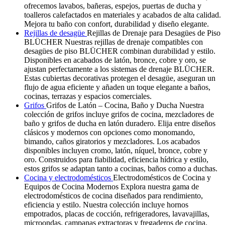
ofrecemos lavabos, bañeras, espejos, puertas de ducha y
toalleros calefactados en materiales y acabados de alta calidad.
Mejora tu baño con confort, durabilidad y diseño elegante.
Rejillas de desagüe
Rejillas de Drenaje para Desagües de Piso
BLÜCHER Nuestras rejillas de drenaje compatibles con
desagües de piso BLÜCHER combinan durabilidad y estilo.
Disponibles en acabados de latón, bronce, cobre y oro, se
ajustan perfectamente a los sistemas de drenaje BLÜCHER.
Estas cubiertas decorativas protegen el desagüe, aseguran un
flujo de agua eficiente y añaden un toque elegante a baños,
cocinas, terrazas y espacios comerciales.
Grifos
Grifos de Latón – Cocina, Baño y Ducha Nuestra
colección de grifos incluye grifos de cocina, mezcladores de
baño y grifos de ducha en latón duradero. Elija entre diseños
clásicos y modernos con opciones como monomando,
bimando, caños giratorios y mezcladores. Los acabados
disponibles incluyen cromo, latón, níquel, bronce, cobre y
oro. Construidos para fiabilidad, eficiencia hídrica y estilo,
estos grifos se adaptan tanto a cocinas, baños como a duchas.
Cocina y electrodomésticos
Electrodomésticos de Cocina y
Equipos de Cocina Modernos Explora nuestra gama de
electrodomésticos de cocina diseñados para rendimiento,
eficiencia y estilo. Nuestra colección incluye hornos
empotrados, placas de cocción, refrigeradores, lavavajillas,
microondas, campanas extractoras y fregaderos de cocina.