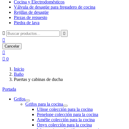
Cocina y Electrodomésticos
Válvula de desagüe para fregadero de cocina
Rejillas de desagüe
Piezas de repuesto
Piedra de lava



Cancelar


0
Inicio
Baño
Puertas y cabinas de ducha
Portada
Grifos
Grifos para la cocina
Ulisse colección para la cocina
Penelope colección para la cocina
Amélie colección para la cocina
Onyx colección para la cocina