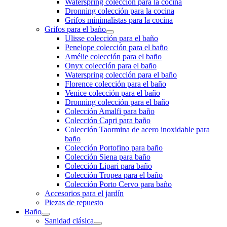
Waterspring colección para la cocina
Dronning colección para la cocina
Grifos minimalistas para la cocina
Grifos para el baño
Ulisse colección para el baño
Penelope colección para el baño
Amélie colección para el baño
Onyx colección para el baño
Waterspring colección para el baño
Florence colección para el baño
Venice colección para el baño
Dronning colección para el baño
Colección Amalfi para baño
Colección Capri para baño
Colección Taormina de acero inoxidable para
baño
Colección Portofino para baño
Colección Siena para baño
Colección Lipari para baño
Colección Tropea para el baño
Colección Porto Cervo para baño
Accesorios para el jardín
Piezas de repuesto
Baño
Sanidad clásica