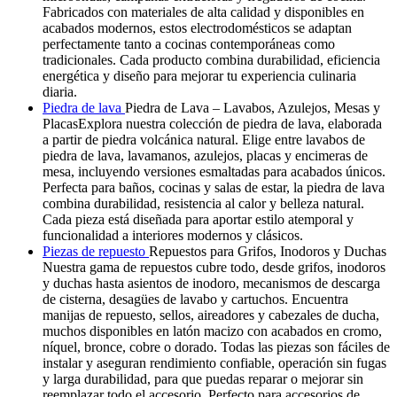
Fabricados con materiales de alta calidad y disponibles en
acabados modernos, estos electrodomésticos se adaptan
perfectamente tanto a cocinas contemporáneas como
tradicionales. Cada producto combina durabilidad, eficiencia
energética y diseño para mejorar tu experiencia culinaria
diaria.
Piedra de lava
Piedra de Lava – Lavabos, Azulejos, Mesas y
PlacasExplora nuestra colección de piedra de lava, elaborada
a partir de piedra volcánica natural. Elige entre lavabos de
piedra de lava, lavamanos, azulejos, placas y encimeras de
mesa, incluyendo versiones esmaltadas para acabados únicos.
Perfecta para baños, cocinas y salas de estar, la piedra de lava
combina durabilidad, resistencia al calor y belleza natural.
Cada pieza está diseñada para aportar estilo atemporal y
funcionalidad a interiores modernos y clásicos.
Piezas de repuesto
Repuestos para Grifos, Inodoros y Duchas
Nuestra gama de repuestos cubre todo, desde grifos, inodoros
y duchas hasta asientos de inodoro, mecanismos de descarga
de cisterna, desagües de lavabo y cartuchos. Encuentra
manijas de repuesto, sellos, aireadores y cabezales de ducha,
muchos disponibles en latón macizo con acabados en cromo,
níquel, bronce, cobre o dorado. Todas las piezas son fáciles de
instalar y aseguran rendimiento confiable, operación sin fugas
y larga durabilidad, para que puedas reparar o mejorar sin
reemplazar todo el accesorio. Perfecto para accesorios de