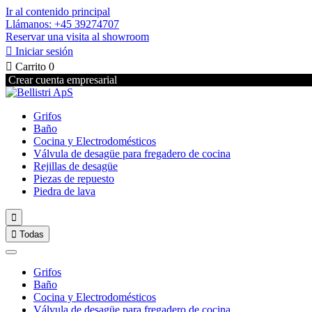
Ir al contenido principal
Llámanos: +45 39274707
Reservar una visita al showroom

Iniciar sesión

Carrito
0
Crear cuenta empresarial
Grifos
Baño
Cocina y Electrodomésticos
Válvula de desagüe para fregadero de cocina
Rejillas de desagüe
Piezas de repuesto
Piedra de lava


Todas
Grifos
Baño
Cocina y Electrodomésticos
Válvula de desagüe para fregadero de cocina