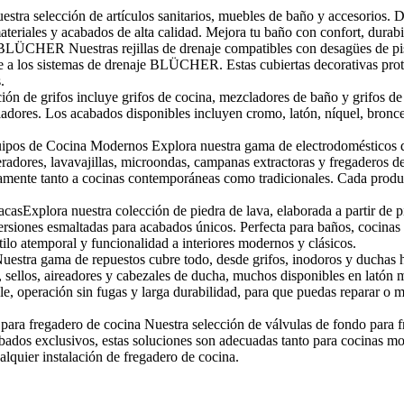
estra selección de artículos sanitarios, muebles de baño y accesorios. 
ateriales y acabados de alta calidad. Mejora tu baño con confort, durabi
o BLÜCHER Nuestras rejillas de drenaje compatibles con desagües de 
te a los sistemas de drenaje BLÜCHER. Estas cubiertas decorativas prot
.
n de grifos incluye grifos de cocina, mezcladores de baño y grifos de 
es. Los acabados disponibles incluyen cromo, latón, níquel, bronce, co
pos de Cocina Modernos Explora nuestra gama de electrodomésticos de 
radores, lavavajillas, microondas, campanas extractoras y fregaderos de
amente tanto a cocinas contemporáneas como tradicionales. Cada produc
asExplora nuestra colección de piedra de lava, elaborada a partir de pi
siones esmaltadas para acabados únicos. Perfecta para baños, cocinas y s
stilo atemporal y funcionalidad a interiores modernos y clásicos.
estra gama de repuestos cubre todo, desde grifos, inodoros y duchas h
, sellos, aireadores y cabezales de ducha, muchos disponibles en latón
ble, operación sin fugas y larga durabilidad, para que puedas reparar o 
para fregadero de cocina Nuestra selección de válvulas de fondo para f
ados exclusivos, estas soluciones son adecuadas tanto para cocinas mo
alquier instalación de fregadero de cocina.