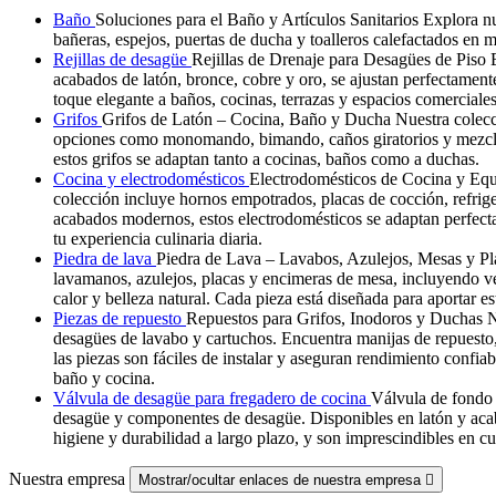
Baño
Soluciones para el Baño y Artículos Sanitarios Explora nu
bañeras, espejos, puertas de ducha y toalleros calefactados en m
Rejillas de desagüe
Rejillas de Drenaje para Desagües de Pis
acabados de latón, bronce, cobre y oro, se ajustan perfectamen
toque elegante a baños, cocinas, terrazas y espacios comerciales
Grifos
Grifos de Latón – Cocina, Baño y Ducha Nuestra colecció
opciones como monomando, bimando, caños giratorios y mezclador
estos grifos se adaptan tanto a cocinas, baños como a duchas.
Cocina y electrodomésticos
Electrodomésticos de Cocina y Equi
colección incluye hornos empotrados, placas de cocción, refrige
acabados modernos, estos electrodomésticos se adaptan perfect
tu experiencia culinaria diaria.
Piedra de lava
Piedra de Lava – Lavabos, Azulejos, Mesas y Plac
lavamanos, azulejos, placas y encimeras de mesa, incluyendo ver
calor y belleza natural. Cada pieza está diseñada para aportar e
Piezas de repuesto
Repuestos para Grifos, Inodoros y Duchas Nu
desagües de lavabo y cartuchos. Encuentra manijas de repuesto
las piezas son fáciles de instalar y aseguran rendimiento confia
baño y cocina.
Válvula de desagüe para fregadero de cocina
Válvula de fondo 
desagüe y componentes de desagüe. Disponibles en latón y acab
higiene y durabilidad a largo plazo, y son imprescindibles en cu
Nuestra empresa
Mostrar/ocultar enlaces de nuestra empresa
