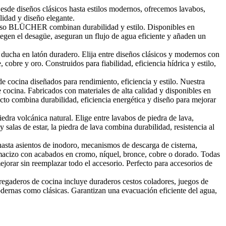
Desde diseños clásicos hasta estilos modernos, ofrecemos lavabos,
lidad y diseño elegante.
piso BLÜCHER combinan durabilidad y estilo. Disponibles en
egen el desagüe, aseguran un flujo de agua eficiente y añaden un
ducha en latón duradero. Elija entre diseños clásicos y modernos con
bre y oro. Construidos para fiabilidad, eficiencia hídrica y estilo,
cocina diseñados para rendimiento, eficiencia y estilo. Nuestra
 cocina. Fabricados con materiales de alta calidad y disponibles en
to combina durabilidad, eficiencia energética y diseño para mejorar
edra volcánica natural. Elige entre lavabos de piedra de lava,
alas de estar, la piedra de lava combina durabilidad, resistencia al
asta asientos de inodoro, mecanismos de descarga de cisterna,
 macizo con acabados en cromo, níquel, bronce, cobre o dorado. Todas
mejorar sin reemplazar todo el accesorio. Perfecto para accesorios de
regaderos de cocina incluye duraderos cestos coladores, juegos de
dernas como clásicas. Garantizan una evacuación eficiente del agua,