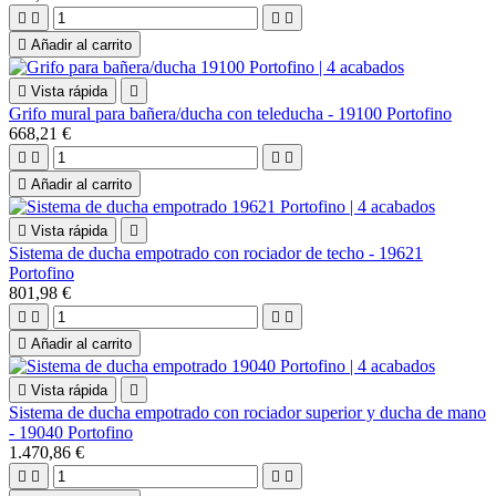





Añadir al carrito

Vista rápida

Grifo mural para bañera/ducha con teleducha - 19100 Portofino
668,21 €





Añadir al carrito

Vista rápida

Sistema de ducha empotrado con rociador de techo - 19621
Portofino
801,98 €





Añadir al carrito

Vista rápida

Sistema de ducha empotrado con rociador superior y ducha de mano
- 19040 Portofino
1.470,86 €



