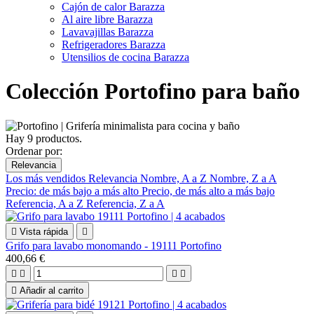
Cajón de calor Barazza
Al aire libre Barazza
Lavavajillas Barazza
Refrigeradores Barazza
Utensilios de cocina Barazza
Colección Portofino para baño
Hay 9 productos.
Ordenar por:
Relevancia
Los más vendidos
Relevancia
Nombre, A a Z
Nombre, Z a A
Precio: de más bajo a más alto
Precio, de más alto a más bajo
Referencia, A a Z
Referencia, Z a A

Vista rápida

Grifo para lavabo monomando - 19111 Portofino
400,66 €





Añadir al carrito