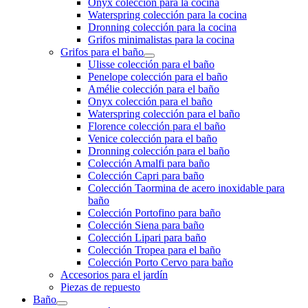
Onyx colección para la cocina
Waterspring colección para la cocina
Dronning colección para la cocina
Grifos minimalistas para la cocina
Grifos para el baño
Ulisse colección para el baño
Penelope colección para el baño
Amélie colección para el baño
Onyx colección para el baño
Waterspring colección para el baño
Florence colección para el baño
Venice colección para el baño
Dronning colección para el baño
Colección Amalfi para baño
Colección Capri para baño
Colección Taormina de acero inoxidable para
baño
Colección Portofino para baño
Colección Siena para baño
Colección Lipari para baño
Colección Tropea para el baño
Colección Porto Cervo para baño
Accesorios para el jardín
Piezas de repuesto
Baño