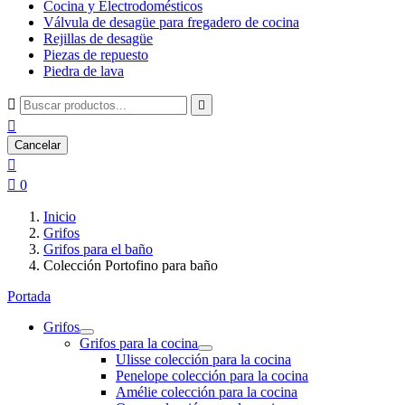
Cocina y Electrodomésticos
Válvula de desagüe para fregadero de cocina
Rejillas de desagüe
Piezas de repuesto
Piedra de lava



Cancelar


0
Inicio
Grifos
Grifos para el baño
Colección Portofino para baño
Portada
Grifos
Grifos para la cocina
Ulisse colección para la cocina
Penelope colección para la cocina
Amélie colección para la cocina