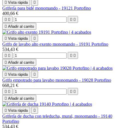

Vista rápida

Grifería para bidé monomando - 19121 Portofino
400,66 €





Añadir al carrito

Vista rápida

Grifo de lavabo alto exento monomando - 19191 Portofino
534,43 €





Añadir al carrito

Vista rápida

Grifo empotrado para lavabo monomando - 19028 Portofino
668,21 €





Añadir al carrito

Vista rápida

Grifería de ducha con teleducha, mural, monomando - 19140
Portofino
534,43 €