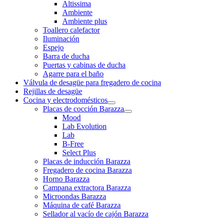
Altissima
Ambiente
Ambiente plus
Toallero calefactor
Iluminación
Espejo
Barra de ducha
Puertas y cabinas de ducha
Agarre para el baño
Válvula de desagüe para fregadero de cocina
Rejillas de desagüe
Cocina y electrodomésticos
Placas de cocción Barazza
Mood
Lab Evolution
Lab
B-Free
Select Plus
Placas de inducción Barazza
Fregadero de cocina Barazza
Horno Barazza
Campana extractora Barazza
Microondas Barazza
Máquina de café Barazza
Sellador al vacío de cajón Barazza