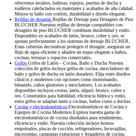
ofrecemos lavabos, bañeras, espejos, puertas de ducha y
toalleros calefactados en materiales y acabados de alta calidad.
Mejora tu baño con confort, durabilidad y diseño elegante.
Rejillas de desagüe
Rejillas de Drenaje para Desagües de Piso
BLÜCHER Nuestras rejillas de drenaje compatibles con
desagües de piso BLÜCHER combinan durabilidad y estilo.
Disponibles en acabados de latón, bronce, cobre y oro, se
ajustan perfectamente a los sistemas de drenaje BLÜCHER.
Estas cubiertas decorativas protegen el desagüe, aseguran un
flujo de agua eficiente y añaden un toque elegante a baños,
cocinas, terrazas y espacios comerciales.
Grifos
Grifos de Latón – Cocina, Baño y Ducha Nuestra
colección de grifos incluye grifos de cocina, mezcladores de
baño y grifos de ducha en latón duradero. Elija entre diseños
clásicos y modernos con opciones como monomando,
bimando, caños giratorios y mezcladores. Los acabados
disponibles incluyen cromo, latón, níquel, bronce, cobre y
oro. Construidos para fiabilidad, eficiencia hídrica y estilo,
estos grifos se adaptan tanto a cocinas, baños como a duchas.
Cocina y electrodomésticos
Electrodomésticos de Cocina y
Equipos de Cocina Modernos Explora nuestra gama de
electrodomésticos de cocina diseñados para rendimiento,
eficiencia y estilo. Nuestra colección incluye hornos
empotrados, placas de cocción, refrigeradores, lavavajillas,
microondas, campanas extractoras y fregaderos de cocina.