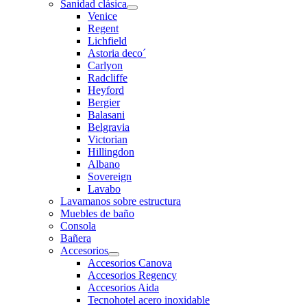
Sanidad clásica
Venice
Regent
Lichfield
Astoria deco´
Carlyon
Radcliffe
Heyford
Bergier
Balasani
Belgravia
Victorian
Hillingdon
Albano
Sovereign
Lavabo
Lavamanos sobre estructura
Muebles de baño
Consola
Bañera
Accesorios
Accesorios Canova
Accesorios Regency
Accesorios Aida
Tecnohotel acero inoxidable