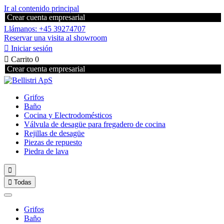
Ir al contenido principal
Crear cuenta empresarial
Llámanos: +45 39274707
Reservar una visita al showroom

Iniciar sesión

Carrito
0
Crear cuenta empresarial
Grifos
Baño
Cocina y Electrodomésticos
Válvula de desagüe para fregadero de cocina
Rejillas de desagüe
Piezas de repuesto
Piedra de lava


Todas
Grifos
Baño