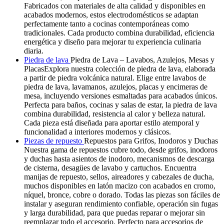
Fabricados con materiales de alta calidad y disponibles en
acabados modernos, estos electrodomésticos se adaptan
perfectamente tanto a cocinas contemporáneas como
tradicionales. Cada producto combina durabilidad, eficiencia
energética y diseño para mejorar tu experiencia culinaria
diaria.
Piedra de lava
Piedra de Lava – Lavabos, Azulejos, Mesas y
PlacasExplora nuestra colección de piedra de lava, elaborada
a partir de piedra volcánica natural. Elige entre lavabos de
piedra de lava, lavamanos, azulejos, placas y encimeras de
mesa, incluyendo versiones esmaltadas para acabados únicos.
Perfecta para baños, cocinas y salas de estar, la piedra de lava
combina durabilidad, resistencia al calor y belleza natural.
Cada pieza está diseñada para aportar estilo atemporal y
funcionalidad a interiores modernos y clásicos.
Piezas de repuesto
Repuestos para Grifos, Inodoros y Duchas
Nuestra gama de repuestos cubre todo, desde grifos, inodoros
y duchas hasta asientos de inodoro, mecanismos de descarga
de cisterna, desagües de lavabo y cartuchos. Encuentra
manijas de repuesto, sellos, aireadores y cabezales de ducha,
muchos disponibles en latón macizo con acabados en cromo,
níquel, bronce, cobre o dorado. Todas las piezas son fáciles de
instalar y aseguran rendimiento confiable, operación sin fugas
y larga durabilidad, para que puedas reparar o mejorar sin
reemplazar todo el accesorio. Perfecto para accesorios de