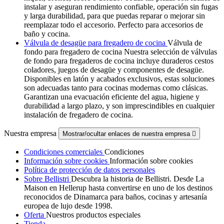
instalar y aseguran rendimiento confiable, operación sin fugas
y larga durabilidad, para que puedas reparar o mejorar sin
reemplazar todo el accesorio. Perfecto para accesorios de
baño y cocina.
Válvula de desagüe para fregadero de cocina
Válvula de
fondo para fregadero de cocina Nuestra selección de válvulas
de fondo para fregaderos de cocina incluye duraderos cestos
coladores, juegos de desagüe y componentes de desagüe.
Disponibles en latón y acabados exclusivos, estas soluciones
son adecuadas tanto para cocinas modernas como clásicas.
Garantizan una evacuación eficiente del agua, higiene y
durabilidad a largo plazo, y son imprescindibles en cualquier
instalación de fregadero de cocina.
Nuestra empresa
Mostrar/ocultar enlaces de nuestra empresa

Condiciones comerciales
Condiciones
Información sobre cookies
Información sobre cookies
Política de protección de datos personales
Sobre Bellistri
Descubra la historia de Bellistri. Desde La
Maison en Hellerup hasta convertirse en uno de los destinos
reconocidos de Dinamarca para baños, cocinas y artesanía
europea de lujo desde 1998.
Oferta
Nuestros productos especiales
Tienda