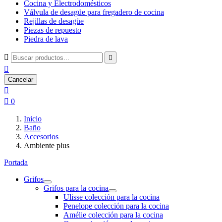
Cocina y Electrodomésticos
Válvula de desagüe para fregadero de cocina
Rejillas de desagüe
Piezas de repuesto
Piedra de lava



Cancelar


0
Inicio
Baño
Accesorios
Ambiente plus
Portada
Grifos
Grifos para la cocina
Ulisse colección para la cocina
Penelope colección para la cocina
Amélie colección para la cocina