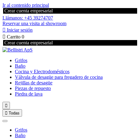
Ir al contenido principal
Crear cuenta empresarial
Llámanos: +45 39274707
Reservar una visita al showroom

Iniciar sesión

Carrito
0
Crear cuenta empresarial
Grifos
Baño
Cocina y Electrodomésticos
Válvula de desagüe para fregadero de cocina
Rejillas de desagüe
Piezas de repuesto
Piedra de lava


Todas
Grifos
Baño