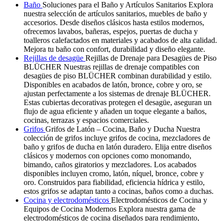
Baño
Soluciones para el Baño y Artículos Sanitarios Explora
nuestra selección de artículos sanitarios, muebles de baño y
accesorios. Desde diseños clásicos hasta estilos modernos,
ofrecemos lavabos, bañeras, espejos, puertas de ducha y
toalleros calefactados en materiales y acabados de alta calidad.
Mejora tu baño con confort, durabilidad y diseño elegante.
Rejillas de desagüe
Rejillas de Drenaje para Desagües de Piso
BLÜCHER Nuestras rejillas de drenaje compatibles con
desagües de piso BLÜCHER combinan durabilidad y estilo.
Disponibles en acabados de latón, bronce, cobre y oro, se
ajustan perfectamente a los sistemas de drenaje BLÜCHER.
Estas cubiertas decorativas protegen el desagüe, aseguran un
flujo de agua eficiente y añaden un toque elegante a baños,
cocinas, terrazas y espacios comerciales.
Grifos
Grifos de Latón – Cocina, Baño y Ducha Nuestra
colección de grifos incluye grifos de cocina, mezcladores de
baño y grifos de ducha en latón duradero. Elija entre diseños
clásicos y modernos con opciones como monomando,
bimando, caños giratorios y mezcladores. Los acabados
disponibles incluyen cromo, latón, níquel, bronce, cobre y
oro. Construidos para fiabilidad, eficiencia hídrica y estilo,
estos grifos se adaptan tanto a cocinas, baños como a duchas.
Cocina y electrodomésticos
Electrodomésticos de Cocina y
Equipos de Cocina Modernos Explora nuestra gama de
electrodomésticos de cocina diseñados para rendimiento,