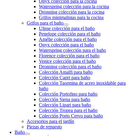
Onyx colección para la cocina
Waterspring colección para la cocina
Dronning colección para la cocina
Grifos minimalistas para la cocina
Grifos para el baño
Ulisse colección para el baño
Penelope colección para el baño
Amélie colección para el baño
Onyx colección para el baño
Waterspring colección para el baño
Florence colección para el baño
Venice colección para el baño
Dronning colección para el baño
Colección Amalfi para baño
Colección Capri para baño
Colección Taormina de acero inoxidable para
baño
Colección Portofino para baño
Colección Siena para baño
Colección Lipari para baño
Colección Tropea para el baño
Colección Porto Cervo para baño
Accesorios para el jardín
Piezas de repuesto
Baño