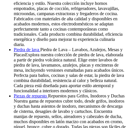
eficiencia y estilo. Nuestra colección incluye hornos
empotrados, placas de cocción, refrigeradores, lavavajillas,
microondas, campanas extractoras y fregaderos de cocina.
Fabricados con materiales de alta calidad y disponibles en
acabados modernos, estos electrodomésticos se adaptan
perfectamente tanto a cocinas contemporáneas como
tradicionales. Cada producto combina durabilidad, eficiencia
energética y diseño para mejorar tu experiencia culinaria
diaria.
Piedra de lava
Piedra de Lava – Lavabos, Azulejos, Mesas y
PlacasExplora nuestra colección de piedra de lava, elaborada
a partir de piedra volcánica natural. Elige entre lavabos de
piedra de lava, lavamanos, azulejos, placas y encimeras de
mesa, incluyendo versiones esmaltadas para acabados únicos.
Perfecta para baños, cocinas y salas de estar, la piedra de lava
combina durabilidad, resistencia al calor y belleza natural.
Cada pieza está diseñada para aportar estilo atemporal y
funcionalidad a interiores modernos y clásicos.
Piezas de repuesto
Repuestos para Grifos, Inodoros y Duchas
Nuestra gama de repuestos cubre todo, desde grifos, inodoros
y duchas hasta asientos de inodoro, mecanismos de descarga
de cisterna, desagües de lavabo y cartuchos. Encuentra
manijas de repuesto, sellos, aireadores y cabezales de ducha,
muchos disponibles en latón macizo con acabados en cromo,
níquel, bronce, cobre o dorado. Todas las piezas son fáciles de