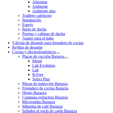
Altissima
Ambiente
Ambiente plus
Toallero calefactor
Iluminación
Espejo
Barra de ducha
Puertas y cabinas de ducha
Agarre para el baño
Válvula de desagüe para fregadero de cocina
Rejillas de desagüe
Cocina y electrodomésticos
Placas de cocción Barazza
Mood
Lab Evolution
Lab
B-Free
Select Plus
Placas de inducción Barazza
Fregadero de cocina Barazza
Horno Barazza
Campana extractora Barazza
Microondas Barazza
Máquina de café Barazza
Sellador al vacío de cajón Barazza