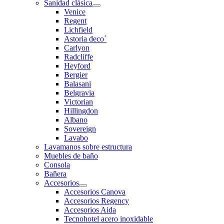
Sanidad clásica
Venice
Regent
Lichfield
Astoria deco´
Carlyon
Radcliffe
Heyford
Bergier
Balasani
Belgravia
Victorian
Hillingdon
Albano
Sovereign
Lavabo
Lavamanos sobre estructura
Muebles de baño
Consola
Bañera
Accesorios
Accesorios Canova
Accesorios Regency
Accesorios Aida
Tecnohotel acero inoxidable