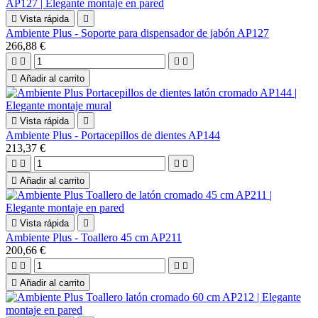

Vista rápida

Ambiente Plus - Soporte para dispensador de jabón AP127
266,88 €





Añadir al carrito

Vista rápida

Ambiente Plus - Portacepillos de dientes AP144
213,37 €





Añadir al carrito

Vista rápida

Ambiente Plus - Toallero 45 cm AP211
200,66 €





Añadir al carrito