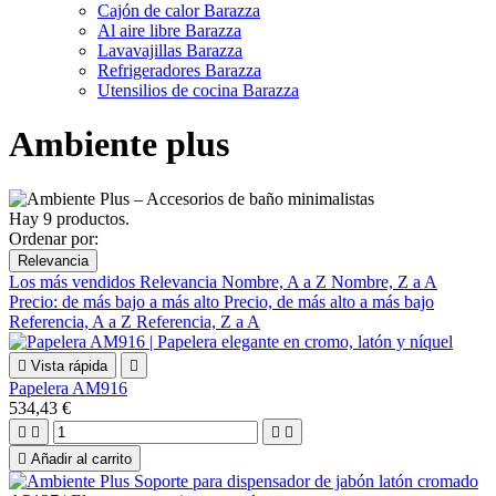
Cajón de calor Barazza
Al aire libre Barazza
Lavavajillas Barazza
Refrigeradores Barazza
Utensilios de cocina Barazza
Ambiente plus
Hay 9 productos.
Ordenar por:
Relevancia
Los más vendidos
Relevancia
Nombre, A a Z
Nombre, Z a A
Precio: de más bajo a más alto
Precio, de más alto a más bajo
Referencia, A a Z
Referencia, Z a A

Vista rápida

Papelera AM916
534,43 €





Añadir al carrito