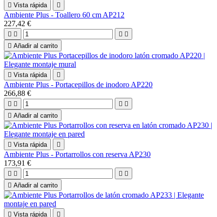

Vista rápida

Ambiente Plus - Toallero 60 cm AP212
227,42 €





Añadir al carrito

Vista rápida

Ambiente Plus - Portacepillos de inodoro AP220
266,88 €





Añadir al carrito

Vista rápida

Ambiente Plus - Portarrollos con reserva AP230
173,91 €





Añadir al carrito

Vista rápida
