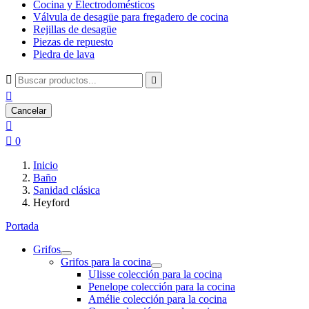
Cocina y Electrodomésticos
Válvula de desagüe para fregadero de cocina
Rejillas de desagüe
Piezas de repuesto
Piedra de lava



Cancelar


0
Inicio
Baño
Sanidad clásica
Heyford
Portada
Grifos
Grifos para la cocina
Ulisse colección para la cocina
Penelope colección para la cocina
Amélie colección para la cocina