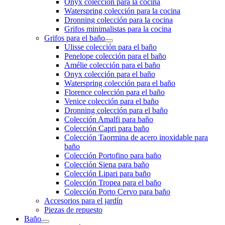
Onyx colección para la cocina
Waterspring colección para la cocina
Dronning colección para la cocina
Grifos minimalistas para la cocina
Grifos para el baño
Ulisse colección para el baño
Penelope colección para el baño
Amélie colección para el baño
Onyx colección para el baño
Waterspring colección para el baño
Florence colección para el baño
Venice colección para el baño
Dronning colección para el baño
Colección Amalfi para baño
Colección Capri para baño
Colección Taormina de acero inoxidable para
baño
Colección Portofino para baño
Colección Siena para baño
Colección Lipari para baño
Colección Tropea para el baño
Colección Porto Cervo para baño
Accesorios para el jardín
Piezas de repuesto
Baño