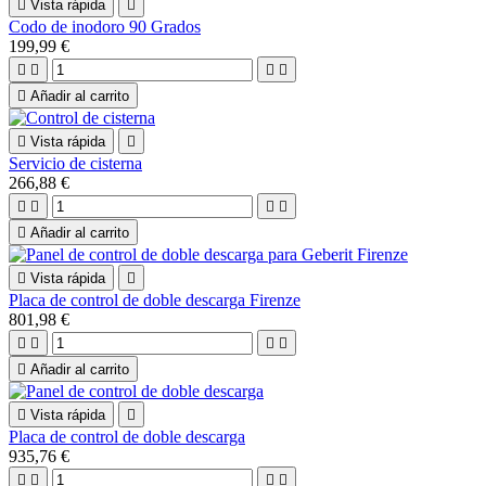

Vista rápida

Codo de inodoro 90 Grados
199,99 €





Añadir al carrito

Vista rápida

Servicio de cisterna
266,88 €





Añadir al carrito

Vista rápida

Placa de control de doble descarga Firenze
801,98 €





Añadir al carrito

Vista rápida

Placa de control de doble descarga
935,76 €



