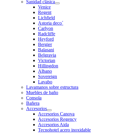
Sanidad clásica
Venice
Regent
Lichfield
Astoria deco´
Carlyon
Radcliffe
Heyford
Bergier
Balasani
Belgravia
Victorian
Hillingdon
Albano
Sovereign
Lavabo
Lavamanos sobre estructura
Muebles de baño
Consola
Bañera
Accesorios
Accesorios Canova
Accesorios Regency
Accesorios Aida
Tecnohotel acero inoxidable