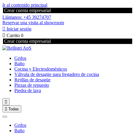
Ir al contenido principal
Crear cuenta empresarial
Llámanos: +45 39274707
Reservar una visita al showroom

Iniciar sesión

Carrito
0
Crear cuenta empresarial
Grifos
Baño
Cocina y Electrodomésticos
Válvula de desagüe para fregadero de cocina
Rejillas de desagüe
Piezas de repuesto
Piedra de lava


Todas
Grifos
Baño