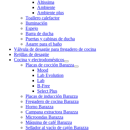
Altissima
Ambiente
Ambiente plus
Toallero calefactor
Iluminación
Espejo
Barra de ducha
Puertas y cabinas de ducha
Agarre para el baño
Válvula de desagüe para fregadero de cocina
Rejillas de desagüe
Cocina y electrodomésticos
Placas de cocción Barazza
Mood
Lab Evolution
Lab
B-Free
Select Plus
Placas de inducción Barazza
Fregadero de cocina Barazza
Horno Barazza
Campana extractora Barazza
Microondas Barazza
Máquina de café Barazza
Sellador al vacío de cajón Barazza