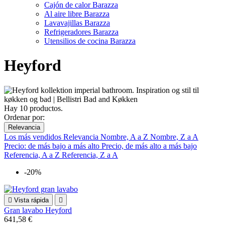
Cajón de calor Barazza
Al aire libre Barazza
Lavavajillas Barazza
Refrigeradores Barazza
Utensilios de cocina Barazza
Heyford
Hay 10 productos.
Ordenar por:
Relevancia
Los más vendidos
Relevancia
Nombre, A a Z
Nombre, Z a A
Precio: de más bajo a más alto
Precio, de más alto a más bajo
Referencia, A a Z
Referencia, Z a A
-20%

Vista rápida

Gran lavabo Heyford
641,58 €