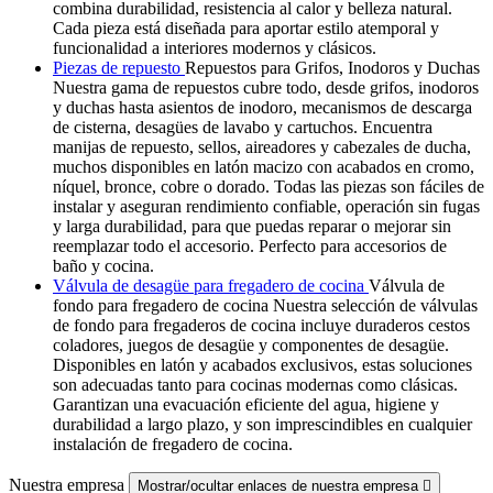
combina durabilidad, resistencia al calor y belleza natural.
Cada pieza está diseñada para aportar estilo atemporal y
funcionalidad a interiores modernos y clásicos.
Piezas de repuesto
Repuestos para Grifos, Inodoros y Duchas
Nuestra gama de repuestos cubre todo, desde grifos, inodoros
y duchas hasta asientos de inodoro, mecanismos de descarga
de cisterna, desagües de lavabo y cartuchos. Encuentra
manijas de repuesto, sellos, aireadores y cabezales de ducha,
muchos disponibles en latón macizo con acabados en cromo,
níquel, bronce, cobre o dorado. Todas las piezas son fáciles de
instalar y aseguran rendimiento confiable, operación sin fugas
y larga durabilidad, para que puedas reparar o mejorar sin
reemplazar todo el accesorio. Perfecto para accesorios de
baño y cocina.
Válvula de desagüe para fregadero de cocina
Válvula de
fondo para fregadero de cocina Nuestra selección de válvulas
de fondo para fregaderos de cocina incluye duraderos cestos
coladores, juegos de desagüe y componentes de desagüe.
Disponibles en latón y acabados exclusivos, estas soluciones
son adecuadas tanto para cocinas modernas como clásicas.
Garantizan una evacuación eficiente del agua, higiene y
durabilidad a largo plazo, y son imprescindibles en cualquier
instalación de fregadero de cocina.
Nuestra empresa
Mostrar/ocultar enlaces de nuestra empresa
