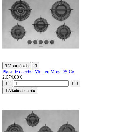

Vista rápida

Placa de cocción Vintage Mood 75 Cm
2.674,83 €





Añadir al carrito