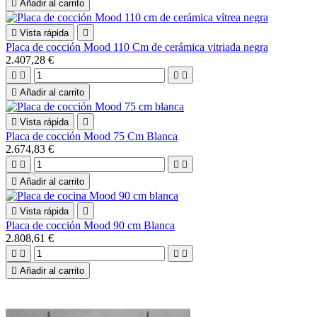

Añadir al carrito

Vista rápida

Placa de cocción Mood 110 Cm de cerámica vitriada negra
2.407,28 €





Añadir al carrito

Vista rápida

Placa de cocción Mood 75 Cm Blanca
2.674,83 €





Añadir al carrito

Vista rápida

Placa de cocción Mood 90 cm Blanca
2.808,61 €





Añadir al carrito