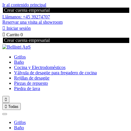
Ir al contenido principal
Crear cuenta empresarial
Llámanos: +45 39274707
Reservar una visita al showroom

Iniciar sesión

Carrito
0
Crear cuenta empresarial
Grifos
Baño
Cocina y Electrodomésticos
Válvula de desagüe para fregadero de cocina
Rejillas de desagüe
Piezas de repuesto
Piedra de lava


Todas
Grifos
Baño