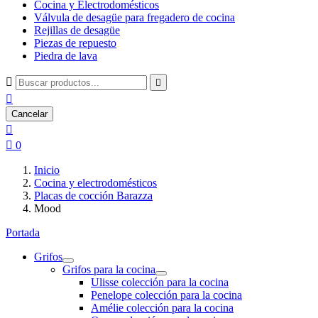
Cocina y Electrodomésticos
Válvula de desagüe para fregadero de cocina
Rejillas de desagüe
Piezas de repuesto
Piedra de lava



Cancelar


0
Inicio
Cocina y electrodomésticos
Placas de cocción Barazza
Mood
Portada
Grifos
Grifos para la cocina
Ulisse colección para la cocina
Penelope colección para la cocina
Amélie colección para la cocina