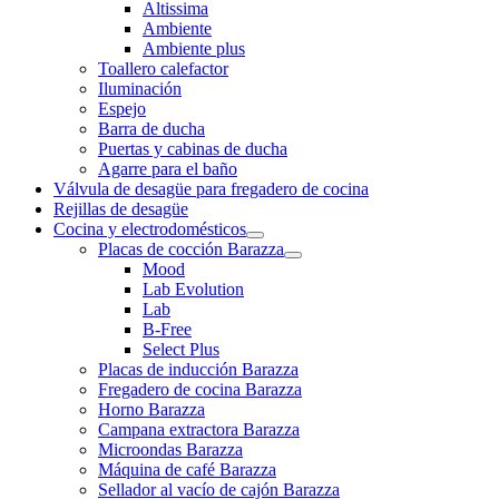
Altissima
Ambiente
Ambiente plus
Toallero calefactor
Iluminación
Espejo
Barra de ducha
Puertas y cabinas de ducha
Agarre para el baño
Válvula de desagüe para fregadero de cocina
Rejillas de desagüe
Cocina y electrodomésticos
Placas de cocción Barazza
Mood
Lab Evolution
Lab
B-Free
Select Plus
Placas de inducción Barazza
Fregadero de cocina Barazza
Horno Barazza
Campana extractora Barazza
Microondas Barazza
Máquina de café Barazza
Sellador al vacío de cajón Barazza