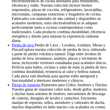
electrodomésticos de cocina diseñados para rendimiento,
eficiencia y estilo. Nuestra colección incluye hornos
empotrados, placas de cocción, refrigeradores, lavavajillas,
microondas, campanas extractoras y fregaderos de cocina.
Fabricados con materiales de alta calidad y disponibles en
acabados modernos, estos electrodomésticos se adaptan
perfectamente tanto a cocinas contemporáneas como
tradicionales. Cada producto combina durabilidad, eficiencia
energética y diseño para mejorar tu experiencia culinaria
diaria.
Piedra de lava
Piedra de Lava – Lavabos, Azulejos, Mesas y
PlacasExplora nuestra colección de piedra de lava, elaborada
a partir de piedra volcánica natural. Elige entre lavabos de
piedra de lava, lavamanos, azulejos, placas y encimeras de
mesa, incluyendo versiones esmaltadas para acabados únicos.
Perfecta para baños, cocinas y salas de estar, la piedra de lava
combina durabilidad, resistencia al calor y belleza natural.
Cada pieza está diseñada para aportar estilo atemporal y
funcionalidad a interiores modernos y clásicos.
Piezas de repuesto
Repuestos para Grifos, Inodoros y Duchas
Nuestra gama de repuestos cubre todo, desde grifos, inodoros
y duchas hasta asientos de inodoro, mecanismos de descarga
de cisterna, desagües de lavabo y cartuchos. Encuentra
manijas de repuesto, sellos, aireadores y cabezales de ducha,
muchos disponibles en latón macizo con acabados en cromo,