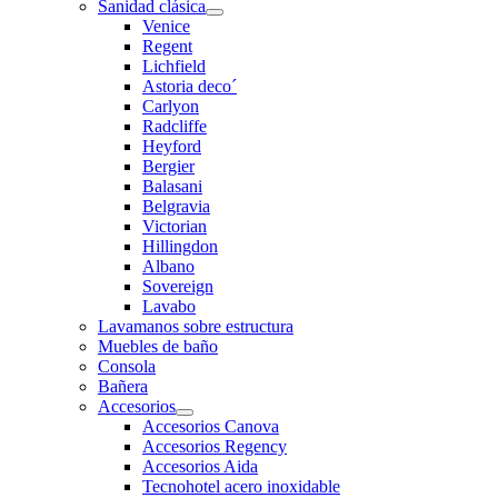
Sanidad clásica
Venice
Regent
Lichfield
Astoria deco´
Carlyon
Radcliffe
Heyford
Bergier
Balasani
Belgravia
Victorian
Hillingdon
Albano
Sovereign
Lavabo
Lavamanos sobre estructura
Muebles de baño
Consola
Bañera
Accesorios
Accesorios Canova
Accesorios Regency
Accesorios Aida
Tecnohotel acero inoxidable