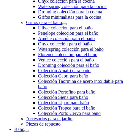
Onyx colección para la cocina
Waterspring colección para la cocina
Dronning colección para la cocina
Grifos minimalistas para la cocina
Grifos para el baño
Ulisse colección para el baño
Penelope colección para el baño
Amélie colección para el baño
Onyx colección para el baño
Waterspring colección para el baño
Florence colección para el baño
Venice colección para el baño
Dronning colección para el baño
Colección Amalfi para baño
Colección Capri para baño
Colección Taormina de acero inoxidable para
baño
Colección Portofino para baño
Colección Siena para baño
Colección Lipari para baño
Colección Tropea para el baño
Colección Porto Cervo para baño
Accesorios para el jardín
Piezas de repuesto
Baño