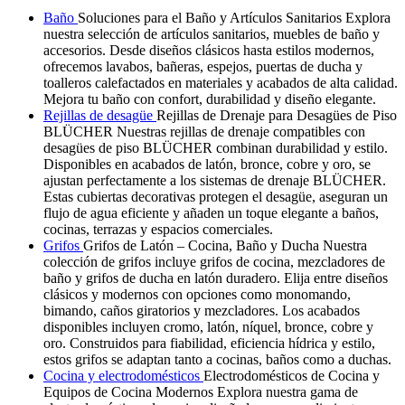
Baño
Soluciones para el Baño y Artículos Sanitarios Explora
nuestra selección de artículos sanitarios, muebles de baño y
accesorios. Desde diseños clásicos hasta estilos modernos,
ofrecemos lavabos, bañeras, espejos, puertas de ducha y
toalleros calefactados en materiales y acabados de alta calidad.
Mejora tu baño con confort, durabilidad y diseño elegante.
Rejillas de desagüe
Rejillas de Drenaje para Desagües de Piso
BLÜCHER Nuestras rejillas de drenaje compatibles con
desagües de piso BLÜCHER combinan durabilidad y estilo.
Disponibles en acabados de latón, bronce, cobre y oro, se
ajustan perfectamente a los sistemas de drenaje BLÜCHER.
Estas cubiertas decorativas protegen el desagüe, aseguran un
flujo de agua eficiente y añaden un toque elegante a baños,
cocinas, terrazas y espacios comerciales.
Grifos
Grifos de Latón – Cocina, Baño y Ducha Nuestra
colección de grifos incluye grifos de cocina, mezcladores de
baño y grifos de ducha en latón duradero. Elija entre diseños
clásicos y modernos con opciones como monomando,
bimando, caños giratorios y mezcladores. Los acabados
disponibles incluyen cromo, latón, níquel, bronce, cobre y
oro. Construidos para fiabilidad, eficiencia hídrica y estilo,
estos grifos se adaptan tanto a cocinas, baños como a duchas.
Cocina y electrodomésticos
Electrodomésticos de Cocina y
Equipos de Cocina Modernos Explora nuestra gama de