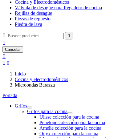
Cocina y Electrodomésticos
Válvula de desagüe para fregadero de cocina
Rejillas de desagüe
Piezas de repuesto
Piedra de lava



Cancelar


0
Inicio
Cocina y electrodomésticos
Microondas Barazza
Portada
Grifos
Grifos para la cocina
Ulisse colección para la cocina
Penelope colección para la cocina
Amélie colección para la cocina
Onyx colección para la cocina