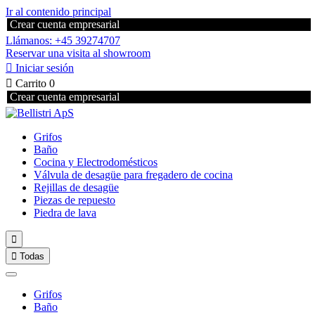
Ir al contenido principal
Crear cuenta empresarial
Llámanos: +45 39274707
Reservar una visita al showroom

Iniciar sesión

Carrito
0
Crear cuenta empresarial
Grifos
Baño
Cocina y Electrodomésticos
Válvula de desagüe para fregadero de cocina
Rejillas de desagüe
Piezas de repuesto
Piedra de lava


Todas
Grifos
Baño