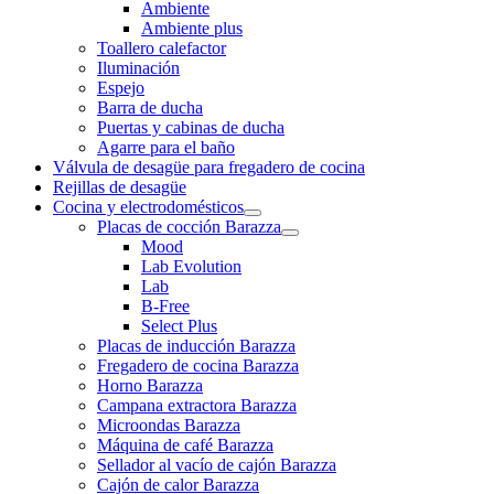
Ambiente
Ambiente plus
Toallero calefactor
Iluminación
Espejo
Barra de ducha
Puertas y cabinas de ducha
Agarre para el baño
Válvula de desagüe para fregadero de cocina
Rejillas de desagüe
Cocina y electrodomésticos
Placas de cocción Barazza
Mood
Lab Evolution
Lab
B-Free
Select Plus
Placas de inducción Barazza
Fregadero de cocina Barazza
Horno Barazza
Campana extractora Barazza
Microondas Barazza
Máquina de café Barazza
Sellador al vacío de cajón Barazza
Cajón de calor Barazza