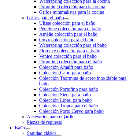
Waterspring colección para la cocina
Dronning colección para la cocina
Grifos minimalistas para la cocina
Grifos para el baño
Ulisse colección para el baño
Penelope colección para el baño
Amélie colección para el baño
Onyx colección para el baño
Waterspring colección para el baño
Florence colección para el baño
Venice colección para el baño
Dronning colección para el baño
Colección Amalfi para baño
Colección Capri para baño
Colección Taormina de acero inoxidable para
baño
Colección Portofino para baño
Colección Siena para baño
Colección Lipari para baño
Colección Tropea para el baño
Colección Porto Cervo para baño
Accesorios para el jardín
Piezas de repuesto
Baño
Sanidad clásica