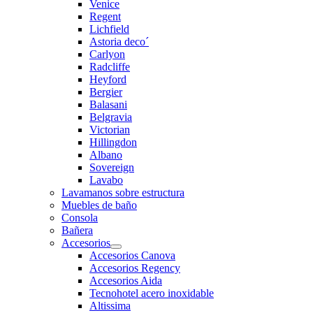
Venice
Regent
Lichfield
Astoria deco´
Carlyon
Radcliffe
Heyford
Bergier
Balasani
Belgravia
Victorian
Hillingdon
Albano
Sovereign
Lavabo
Lavamanos sobre estructura
Muebles de baño
Consola
Bañera
Accesorios
Accesorios Canova
Accesorios Regency
Accesorios Aida
Tecnohotel acero inoxidable
Altissima