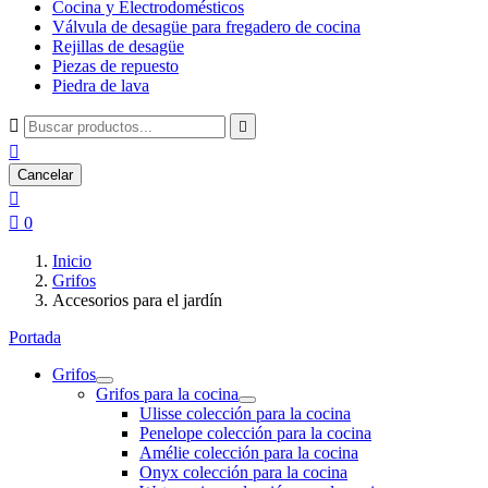
Cocina y Electrodomésticos
Válvula de desagüe para fregadero de cocina
Rejillas de desagüe
Piezas de repuesto
Piedra de lava



Cancelar


0
Inicio
Grifos
Accesorios para el jardín
Portada
Grifos
Grifos para la cocina
Ulisse colección para la cocina
Penelope colección para la cocina
Amélie colección para la cocina
Onyx colección para la cocina