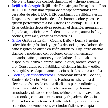
Mejora tu baño con confort, durabilidad y diseño elegante.
Rejillas de desagüe
Rejillas de Drenaje para Desagües de Piso
BLÜCHER Nuestras rejillas de drenaje compatibles con
desagües de piso BLÜCHER combinan durabilidad y estilo.
Disponibles en acabados de latón, bronce, cobre y oro, se
ajustan perfectamente a los sistemas de drenaje BLÜCHER.
Estas cubiertas decorativas protegen el desagüe, aseguran un
flujo de agua eficiente y añaden un toque elegante a baños,
cocinas, terrazas y espacios comerciales.
Grifos
Grifos de Latón – Cocina, Baño y Ducha Nuestra
colección de grifos incluye grifos de cocina, mezcladores de
baño y grifos de ducha en latón duradero. Elija entre diseños
clásicos y modernos con opciones como monomando,
bimando, caños giratorios y mezcladores. Los acabados
disponibles incluyen cromo, latón, níquel, bronce, cobre y
oro. Construidos para fiabilidad, eficiencia hídrica y estilo,
estos grifos se adaptan tanto a cocinas, baños como a duchas.
Cocina y electrodomésticos
Electrodomésticos de Cocina y
Equipos de Cocina Modernos Explora nuestra gama de
electrodomésticos de cocina diseñados para rendimiento,
eficiencia y estilo. Nuestra colección incluye hornos
empotrados, placas de cocción, refrigeradores, lavavajillas,
microondas, campanas extractoras y fregaderos de cocina.
Fabricados con materiales de alta calidad y disponibles en
acabados modernos, estos electrodomésticos se adaptan