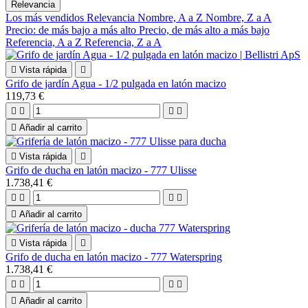
Relevancia
Los más vendidos
Relevancia
Nombre, A a Z
Nombre, Z a A
Precio: de más bajo a más alto
Precio, de más alto a más bajo
Referencia, A a Z
Referencia, Z a A

Vista rápida

Grifo de jardín Agua - 1/2 pulgada en latón macizo
119,73 €





Añadir al carrito

Vista rápida

Grifo de ducha en latón macizo - 777 Ulisse
1.738,41 €





Añadir al carrito

Vista rápida

Grifo de ducha en latón macizo - 777 Waterspring
1.738,41 €





Añadir al carrito