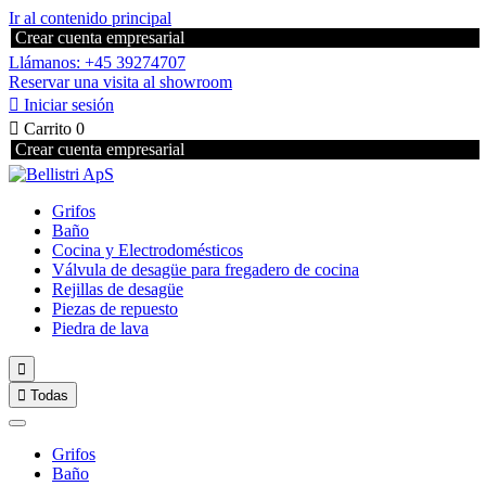
Ir al contenido principal
Crear cuenta empresarial
Llámanos: +45 39274707
Reservar una visita al showroom

Iniciar sesión

Carrito
0
Crear cuenta empresarial
Grifos
Baño
Cocina y Electrodomésticos
Válvula de desagüe para fregadero de cocina
Rejillas de desagüe
Piezas de repuesto
Piedra de lava


Todas
Grifos
Baño