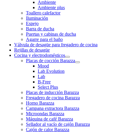
Ambiente
Ambiente plus
Toallero calefactor
Iluminación
Espejo
Barra de ducha
Puertas y cabinas de ducha
Agarre para el baño
Válvula de desagüe para fregadero de cocina
Rejillas de desagüe
Cocina y electrodomésticos
Placas de cocción Barazza
Mood
Lab Evolution
Lab
B-Free
Select Plus
Placas de inducción Barazza
Fregadero de cocina Barazza
Horno Barazza
Campana extractora Barazza
Microondas Barazza
Máquina de café Barazza
Sellador al vacío de cajón Barazza
Cajón de calor Barazza