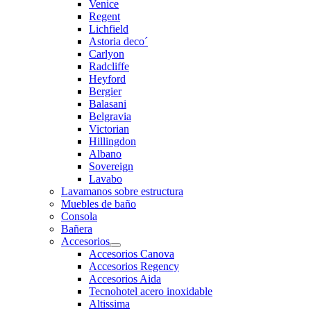
Venice
Regent
Lichfield
Astoria deco´
Carlyon
Radcliffe
Heyford
Bergier
Balasani
Belgravia
Victorian
Hillingdon
Albano
Sovereign
Lavabo
Lavamanos sobre estructura
Muebles de baño
Consola
Bañera
Accesorios
Accesorios Canova
Accesorios Regency
Accesorios Aida
Tecnohotel acero inoxidable
Altissima