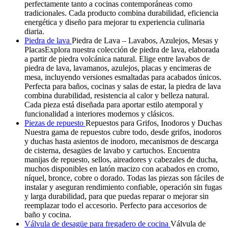
perfectamente tanto a cocinas contemporáneas como
tradicionales. Cada producto combina durabilidad, eficiencia
energética y diseño para mejorar tu experiencia culinaria
diaria.
Piedra de lava
Piedra de Lava – Lavabos, Azulejos, Mesas y
PlacasExplora nuestra colección de piedra de lava, elaborada
a partir de piedra volcánica natural. Elige entre lavabos de
piedra de lava, lavamanos, azulejos, placas y encimeras de
mesa, incluyendo versiones esmaltadas para acabados únicos.
Perfecta para baños, cocinas y salas de estar, la piedra de lava
combina durabilidad, resistencia al calor y belleza natural.
Cada pieza está diseñada para aportar estilo atemporal y
funcionalidad a interiores modernos y clásicos.
Piezas de repuesto
Repuestos para Grifos, Inodoros y Duchas
Nuestra gama de repuestos cubre todo, desde grifos, inodoros
y duchas hasta asientos de inodoro, mecanismos de descarga
de cisterna, desagües de lavabo y cartuchos. Encuentra
manijas de repuesto, sellos, aireadores y cabezales de ducha,
muchos disponibles en latón macizo con acabados en cromo,
níquel, bronce, cobre o dorado. Todas las piezas son fáciles de
instalar y aseguran rendimiento confiable, operación sin fugas
y larga durabilidad, para que puedas reparar o mejorar sin
reemplazar todo el accesorio. Perfecto para accesorios de
baño y cocina.
Válvula de desagüe para fregadero de cocina
Válvula de