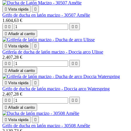

Vista rápida

Grifo de ducha en latón macizo - 30507 Amélie
1.604,63 €





Añadir al carrito

Vista rápida

Grifería de ducha de latón macizo - Doccia arco Ulisse
2.407,28 €





Añadir al carrito

Vista rápida

Grifo de ducha de latón macizo - Doccia arco Waterspring
2.407,28 €





Añadir al carrito

Vista rápida

Grifo de ducha en latón macizo - 30508 Amélie
2.139,73 €