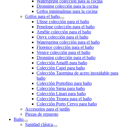
Waterspring colección para la cocina
Dronning colección para la cocina
Grifos minimalistas para la cocina
Grifos para el baño
Ulisse colección para el baño
Penelope colección para el baño
Amélie colección para el baño
Onyx colección para el baño
Waterspring colección para el baño
Florence colección para el baño
Venice colección para el baño
Dronning colección para el baño
Colección Amalfi para baño
Colección Capri para baño
Colección Taormina de acero inoxidable para
baño
Colección Portofino para baño
Colección Siena para baño
Colección Lipari para baño
Colección Tropea para el baño
Colección Porto Cervo para baño
Accesorios para el jardín
Piezas de repuesto
Baño
Sanidad clásica