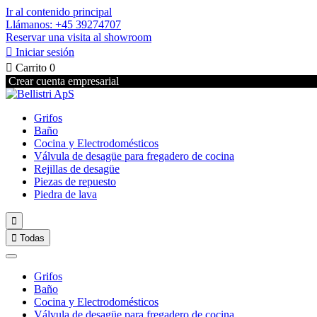
Ir al contenido principal
Llámanos: +45 39274707
Reservar una visita al showroom

Iniciar sesión

Carrito
0
Crear cuenta empresarial
Grifos
Baño
Cocina y Electrodomésticos
Válvula de desagüe para fregadero de cocina
Rejillas de desagüe
Piezas de repuesto
Piedra de lava


Todas
Grifos
Baño
Cocina y Electrodomésticos
Válvula de desagüe para fregadero de cocina