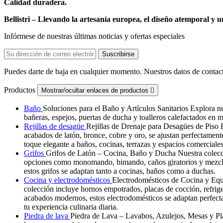
Calidad duradera.
Bellistri – Llevando la artesanía europea, el diseño atemporal y 
Infórmese de nuestras últimas noticias y ofertas especiales
Puedes darte de baja en cualquier momento. Nuestros datos de contact
Productos
Mostrar/ocultar enlaces de productos

Baño
Soluciones para el Baño y Artículos Sanitarios Explora nu
bañeras, espejos, puertas de ducha y toalleros calefactados en m
Rejillas de desagüe
Rejillas de Drenaje para Desagües de Pis
acabados de latón, bronce, cobre y oro, se ajustan perfectamen
toque elegante a baños, cocinas, terrazas y espacios comerciales
Grifos
Grifos de Latón – Cocina, Baño y Ducha Nuestra colecció
opciones como monomando, bimando, caños giratorios y mezclador
estos grifos se adaptan tanto a cocinas, baños como a duchas.
Cocina y electrodomésticos
Electrodomésticos de Cocina y Equi
colección incluye hornos empotrados, placas de cocción, refrige
acabados modernos, estos electrodomésticos se adaptan perfect
tu experiencia culinaria diaria.
Piedra de lava
Piedra de Lava – Lavabos, Azulejos, Mesas y Plac