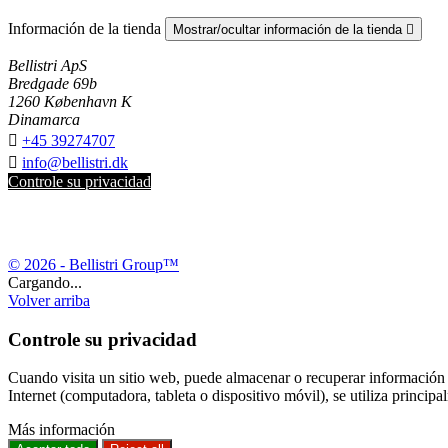
Información de la tienda
Mostrar/ocultar información de la tienda

Bellistri ApS
Bredgade 69b
1260 København K
Dinamarca

+45 39274707

info@bellistri.dk
Controle su privacidad
© 2026 - Bellistri Group™
Cargando...
Volver arriba
Controle su privacidad
Cuando visita un sitio web, puede almacenar o recuperar información e
Internet (computadora, tableta o dispositivo móvil), se utiliza princip
Más información