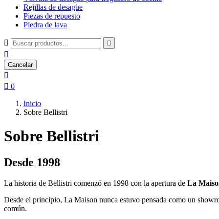
Rejillas de desagüe
Piezas de repuesto
Piedra de lava



Cancelar


0
Inicio
Sobre Bellistri
Sobre Bellistri
Desde 1998
La historia de Bellistri comenzó en 1998 con la apertura de
La Maiso
Desde el principio, La Maison nunca estuvo pensada como un showroom
común.