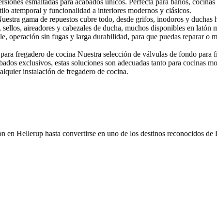
siones esmaltadas para acabados únicos. Perfecta para baños, cocinas y s
stilo atemporal y funcionalidad a interiores modernos y clásicos.
estra gama de repuestos cubre todo, desde grifos, inodoros y duchas h
, sellos, aireadores y cabezales de ducha, muchos disponibles en latón
ble, operación sin fugas y larga durabilidad, para que puedas reparar o 
para fregadero de cocina Nuestra selección de válvulas de fondo para f
ados exclusivos, estas soluciones son adecuadas tanto para cocinas mo
alquier instalación de fregadero de cocina.
on en Hellerup hasta convertirse en uno de los destinos reconocidos de