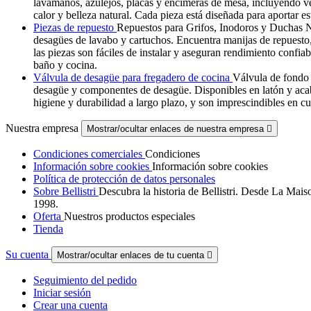
lavamanos, azulejos, placas y encimeras de mesa, incluyendo ver
calor y belleza natural. Cada pieza está diseñada para aportar e
Piezas de repuesto
Repuestos para Grifos, Inodoros y Duchas Nu
desagües de lavabo y cartuchos. Encuentra manijas de repuesto
las piezas son fáciles de instalar y aseguran rendimiento confia
baño y cocina.
Válvula de desagüe para fregadero de cocina
Válvula de fondo 
desagüe y componentes de desagüe. Disponibles en latón y acab
higiene y durabilidad a largo plazo, y son imprescindibles en cu
Nuestra empresa
Mostrar/ocultar enlaces de nuestra empresa

Condiciones comerciales
Condiciones
Información sobre cookies
Información sobre cookies
Política de protección de datos personales
Sobre Bellistri
Descubra la historia de Bellistri. Desde La Mais
1998.
Oferta
Nuestros productos especiales
Tienda
Su cuenta
Mostrar/ocultar enlaces de tu cuenta

Seguimiento del pedido
Iniciar sesión
Crear una cuenta