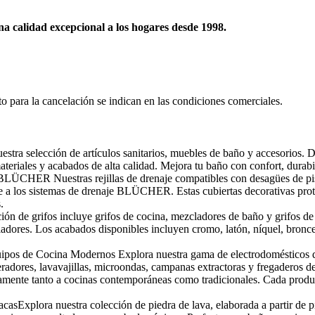
una calidad excepcional a los hogares desde 1998.
o para la cancelación se indican en las condiciones comerciales.
estra selección de artículos sanitarios, muebles de baño y accesorios. 
ateriales y acabados de alta calidad. Mejora tu baño con confort, durabi
o BLÜCHER Nuestras rejillas de drenaje compatibles con desagües de 
te a los sistemas de drenaje BLÜCHER. Estas cubiertas decorativas prot
.
n de grifos incluye grifos de cocina, mezcladores de baño y grifos de 
es. Los acabados disponibles incluyen cromo, latón, níquel, bronce, co
pos de Cocina Modernos Explora nuestra gama de electrodomésticos de 
radores, lavavajillas, microondas, campanas extractoras y fregaderos de
amente tanto a cocinas contemporáneas como tradicionales. Cada produc
asExplora nuestra colección de piedra de lava, elaborada a partir de pi