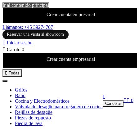
Ir al contenido principal
Crear cuenta empresarial
Llámanos: +45 39274707
Reservar una visita al showroom

Iniciar sesión

Carrito
0
Crear cuenta empresarial

Todas
Grifos
Baño



0
Cocina y Electrodomésticos
Cancelar
Válvula de desagüe para fregadero de cocina
Rejillas de desagüe
Piezas de repuesto
Piedra de lava