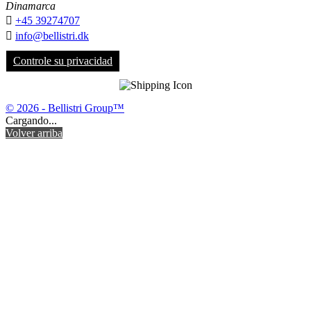
Dinamarca

+45 39274707

info@bellistri.dk
Controle su privacidad
© 2026 - Bellistri Group™
Cargando...
Volver arriba