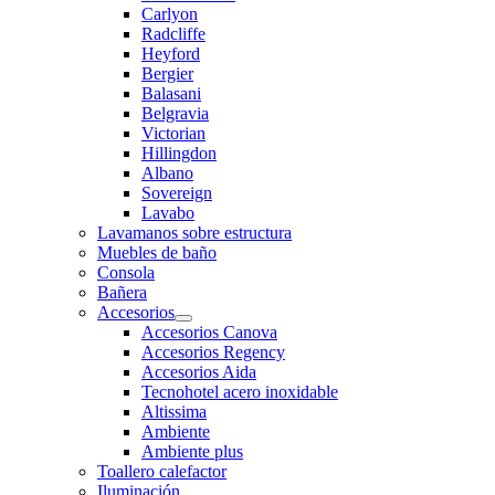
Carlyon
Radcliffe
Heyford
Bergier
Balasani
Belgravia
Victorian
Hillingdon
Albano
Sovereign
Lavabo
Lavamanos sobre estructura
Muebles de baño
Consola
Bañera
Accesorios
Accesorios Canova
Accesorios Regency
Accesorios Aida
Tecnohotel acero inoxidable
Altissima
Ambiente
Ambiente plus
Toallero calefactor
Iluminación