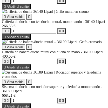





Añadir al carrito

Vista rápida

Grifería de ducha con teleducha, mural, monomando - 36140 Lipari
266,88 €





Añadir al carrito

Vista rápida

Grifería de bañera/ducha mural con ducha de mano - 36100 Lipari
400,66 €





Añadir al carrito

Vista rápida

Sistema de ducha con rociador superior y teleducha monomando -
36189 Lipari
668,21 €





Añadir al carrito