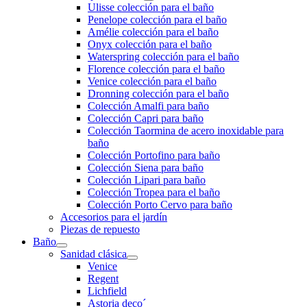
Ulisse colección para el baño
Penelope colección para el baño
Amélie colección para el baño
Onyx colección para el baño
Waterspring colección para el baño
Florence colección para el baño
Venice colección para el baño
Dronning colección para el baño
Colección Amalfi para baño
Colección Capri para baño
Colección Taormina de acero inoxidable para
baño
Colección Portofino para baño
Colección Siena para baño
Colección Lipari para baño
Colección Tropea para el baño
Colección Porto Cervo para baño
Accesorios para el jardín
Piezas de repuesto
Baño
Sanidad clásica
Venice
Regent
Lichfield
Astoria deco´