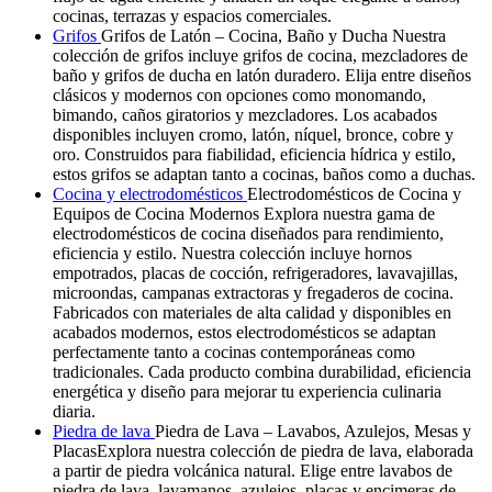
cocinas, terrazas y espacios comerciales.
Grifos
Grifos de Latón – Cocina, Baño y Ducha Nuestra
colección de grifos incluye grifos de cocina, mezcladores de
baño y grifos de ducha en latón duradero. Elija entre diseños
clásicos y modernos con opciones como monomando,
bimando, caños giratorios y mezcladores. Los acabados
disponibles incluyen cromo, latón, níquel, bronce, cobre y
oro. Construidos para fiabilidad, eficiencia hídrica y estilo,
estos grifos se adaptan tanto a cocinas, baños como a duchas.
Cocina y electrodomésticos
Electrodomésticos de Cocina y
Equipos de Cocina Modernos Explora nuestra gama de
electrodomésticos de cocina diseñados para rendimiento,
eficiencia y estilo. Nuestra colección incluye hornos
empotrados, placas de cocción, refrigeradores, lavavajillas,
microondas, campanas extractoras y fregaderos de cocina.
Fabricados con materiales de alta calidad y disponibles en
acabados modernos, estos electrodomésticos se adaptan
perfectamente tanto a cocinas contemporáneas como
tradicionales. Cada producto combina durabilidad, eficiencia
energética y diseño para mejorar tu experiencia culinaria
diaria.
Piedra de lava
Piedra de Lava – Lavabos, Azulejos, Mesas y
PlacasExplora nuestra colección de piedra de lava, elaborada
a partir de piedra volcánica natural. Elige entre lavabos de
piedra de lava, lavamanos, azulejos, placas y encimeras de