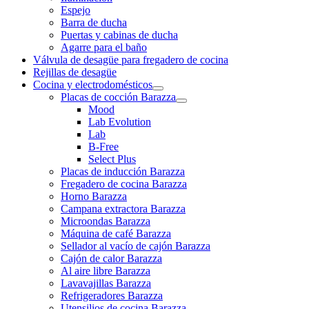
Espejo
Barra de ducha
Puertas y cabinas de ducha
Agarre para el baño
Válvula de desagüe para fregadero de cocina
Rejillas de desagüe
Cocina y electrodomésticos
Placas de cocción Barazza
Mood
Lab Evolution
Lab
B-Free
Select Plus
Placas de inducción Barazza
Fregadero de cocina Barazza
Horno Barazza
Campana extractora Barazza
Microondas Barazza
Máquina de café Barazza
Sellador al vacío de cajón Barazza
Cajón de calor Barazza
Al aire libre Barazza
Lavavajillas Barazza
Refrigeradores Barazza
Utensilios de cocina Barazza