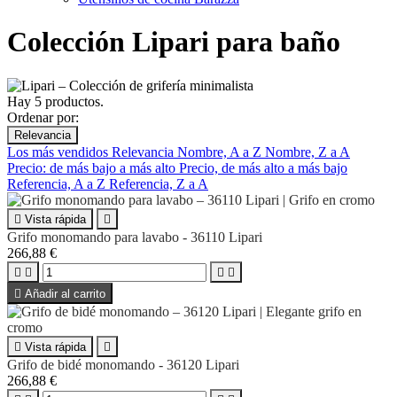
Colección Lipari para baño
Hay 5 productos.
Ordenar por:
Relevancia
Los más vendidos
Relevancia
Nombre, A a Z
Nombre, Z a A
Precio: de más bajo a más alto
Precio, de más alto a más bajo
Referencia, A a Z
Referencia, Z a A

Vista rápida

Grifo monomando para lavabo - 36110 Lipari
266,88 €





Añadir al carrito

Vista rápida

Grifo de bidé monomando - 36120 Lipari
266,88 €