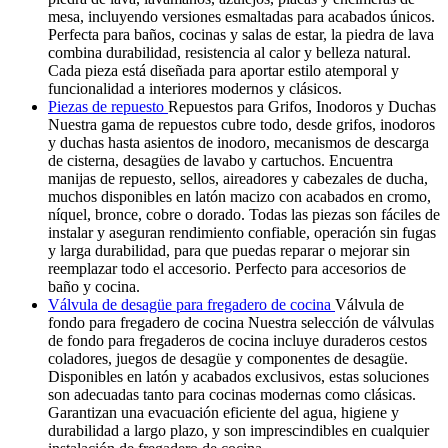
mesa, incluyendo versiones esmaltadas para acabados únicos.
Perfecta para baños, cocinas y salas de estar, la piedra de lava
combina durabilidad, resistencia al calor y belleza natural.
Cada pieza está diseñada para aportar estilo atemporal y
funcionalidad a interiores modernos y clásicos.
Piezas de repuesto
Repuestos para Grifos, Inodoros y Duchas
Nuestra gama de repuestos cubre todo, desde grifos, inodoros
y duchas hasta asientos de inodoro, mecanismos de descarga
de cisterna, desagües de lavabo y cartuchos. Encuentra
manijas de repuesto, sellos, aireadores y cabezales de ducha,
muchos disponibles en latón macizo con acabados en cromo,
níquel, bronce, cobre o dorado. Todas las piezas son fáciles de
instalar y aseguran rendimiento confiable, operación sin fugas
y larga durabilidad, para que puedas reparar o mejorar sin
reemplazar todo el accesorio. Perfecto para accesorios de
baño y cocina.
Válvula de desagüe para fregadero de cocina
Válvula de
fondo para fregadero de cocina Nuestra selección de válvulas
de fondo para fregaderos de cocina incluye duraderos cestos
coladores, juegos de desagüe y componentes de desagüe.
Disponibles en latón y acabados exclusivos, estas soluciones
son adecuadas tanto para cocinas modernas como clásicas.
Garantizan una evacuación eficiente del agua, higiene y
durabilidad a largo plazo, y son imprescindibles en cualquier