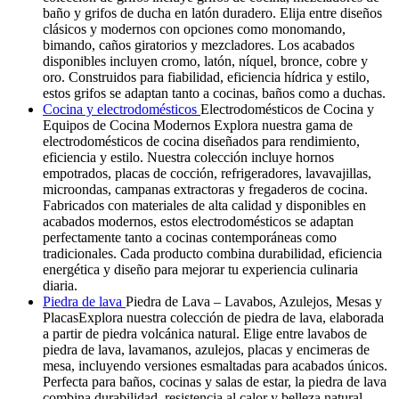
baño y grifos de ducha en latón duradero. Elija entre diseños
clásicos y modernos con opciones como monomando,
bimando, caños giratorios y mezcladores. Los acabados
disponibles incluyen cromo, latón, níquel, bronce, cobre y
oro. Construidos para fiabilidad, eficiencia hídrica y estilo,
estos grifos se adaptan tanto a cocinas, baños como a duchas.
Cocina y electrodomésticos
Electrodomésticos de Cocina y
Equipos de Cocina Modernos Explora nuestra gama de
electrodomésticos de cocina diseñados para rendimiento,
eficiencia y estilo. Nuestra colección incluye hornos
empotrados, placas de cocción, refrigeradores, lavavajillas,
microondas, campanas extractoras y fregaderos de cocina.
Fabricados con materiales de alta calidad y disponibles en
acabados modernos, estos electrodomésticos se adaptan
perfectamente tanto a cocinas contemporáneas como
tradicionales. Cada producto combina durabilidad, eficiencia
energética y diseño para mejorar tu experiencia culinaria
diaria.
Piedra de lava
Piedra de Lava – Lavabos, Azulejos, Mesas y
PlacasExplora nuestra colección de piedra de lava, elaborada
a partir de piedra volcánica natural. Elige entre lavabos de
piedra de lava, lavamanos, azulejos, placas y encimeras de
mesa, incluyendo versiones esmaltadas para acabados únicos.
Perfecta para baños, cocinas y salas de estar, la piedra de lava
combina durabilidad, resistencia al calor y belleza natural.