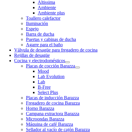
Altissima
Ambiente
Ambiente plus
Toallero calefactor
Iluminación
Espejo
Barra de ducha
Puertas y cabinas de ducha
Agarre para el baño
Válvula de desagüe para fregadero de cocina
Rejillas de desagüe
Cocina y electrodomésticos
Placas de cocción Barazza
Mood
Lab Evolution
Lab
B-Free
Select Plus
Placas de inducción Barazza
Fregadero de cocina Barazza
Horno Barazza
Campana extractora Barazza
Microondas Barazza
Máquina de café Barazza
Sellador al vacío de cajón Barazza