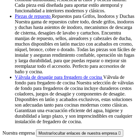
Cada pieza está diseñada para aportar estilo atemporal y
funcionalidad a interiores modernos y clásicos.
Piezas de repuesto
Repuestos para Grifos, Inodoros y Duchas
Nuestra gama de repuestos cubre todo, desde grifos, inodoros
y duchas hasta asientos de inodoro, mecanismos de descarga
de cisterna, desagües de lavabo y cartuchos. Encuentra
manijas de repuesto, sellos, aireadores y cabezales de ducha,
muchos disponibles en latón macizo con acabados en cromo,
níquel, bronce, cobre o dorado. Todas las piezas son fáciles de
instalar y aseguran rendimiento confiable, operación sin fugas
y larga durabilidad, para que puedas reparar o mejorar sin
reemplazar todo el accesorio. Perfecto para accesorios de
baño y cocina.
Válvula de desagüe para fregadero de cocina
Válvula de
fondo para fregadero de cocina Nuestra selección de válvulas
de fondo para fregaderos de cocina incluye duraderos cestos
coladores, juegos de desagüe y componentes de desagüe.
Disponibles en latón y acabados exclusivos, estas soluciones
son adecuadas tanto para cocinas modernas como clásicas.
Garantizan una evacuación eficiente del agua, higiene y
durabilidad a largo plazo, y son imprescindibles en cualquier
instalación de fregadero de cocina.
Nuestra empresa
Mostrar/ocultar enlaces de nuestra empresa
