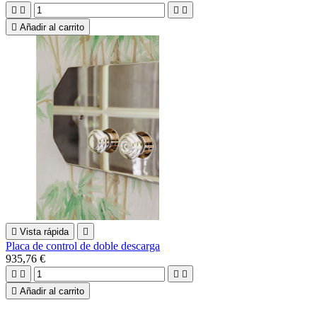





Añadir al carrito

Vista rápida

Placa de control de doble descarga
935,76 €





Añadir al carrito