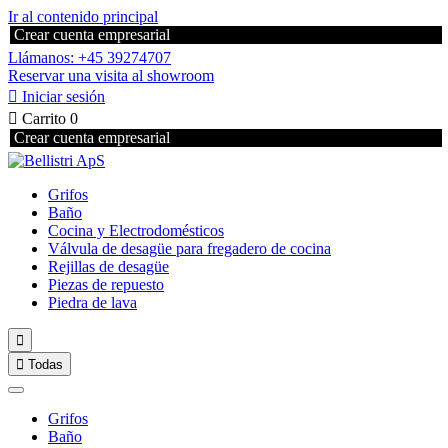
Ir al contenido principal
Crear cuenta empresarial
Llámanos: +45 39274707
Reservar una visita al showroom

Iniciar sesión

Carrito
0
Crear cuenta empresarial
Grifos
Baño
Cocina y Electrodomésticos
Válvula de desagüe para fregadero de cocina
Rejillas de desagüe
Piezas de repuesto
Piedra de lava


Todas
Grifos
Baño