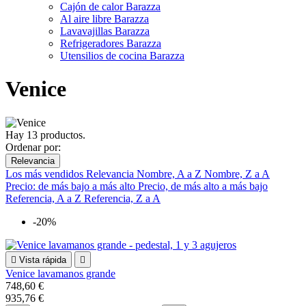
Cajón de calor Barazza
Al aire libre Barazza
Lavavajillas Barazza
Refrigeradores Barazza
Utensilios de cocina Barazza
Venice
Hay 13 productos.
Ordenar por:
Relevancia
Los más vendidos
Relevancia
Nombre, A a Z
Nombre, Z a A
Precio: de más bajo a más alto
Precio, de más alto a más bajo
Referencia, A a Z
Referencia, Z a A
-20%

Vista rápida

Venice lavamanos grande
748,60 €
935,76 €