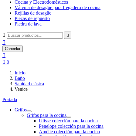
Cocina y Electrodomésticos
Válvula de desagüe para fregadero de cocina
Rejillas de desagüe
Piezas de repuesto
Piedra de lava



Cancelar


0
Inicio
Baño
Sanidad clásica
Venice
Portada
Grifos
Grifos para la cocina
Ulisse colección para la cocina
Penelope colección para la cocina
Amélie colección para la cocina