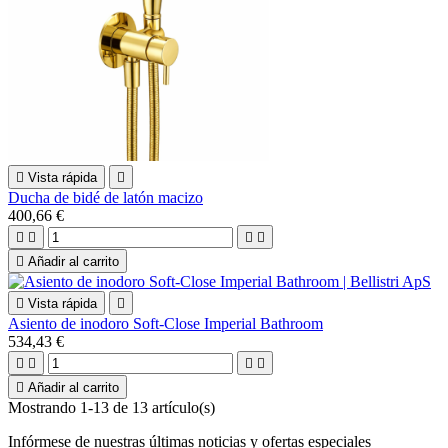

Vista rápida

Ducha de bidé de latón macizo
400,66 €





Añadir al carrito

Vista rápida

Asiento de inodoro Soft-Close Imperial Bathroom
534,43 €





Añadir al carrito
Mostrando 1-13 de 13 artículo(s)
Infórmese de nuestras últimas noticias y ofertas especiales