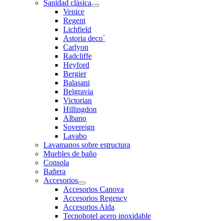
Sanidad clásica
Venice
Regent
Lichfield
Astoria deco´
Carlyon
Radcliffe
Heyford
Bergier
Balasani
Belgravia
Victorian
Hillingdon
Albano
Sovereign
Lavabo
Lavamanos sobre estructura
Muebles de baño
Consola
Bañera
Accesorios
Accesorios Canova
Accesorios Regency
Accesorios Aida
Tecnohotel acero inoxidable