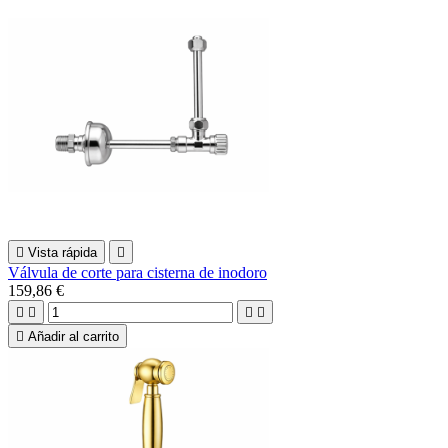

Vista rápida

Válvula de corte para cisterna de inodoro
159,86 €





Añadir al carrito