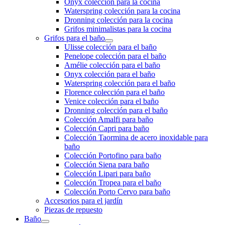
Onyx colección para la cocina
Waterspring colección para la cocina
Dronning colección para la cocina
Grifos minimalistas para la cocina
Grifos para el baño
Ulisse colección para el baño
Penelope colección para el baño
Amélie colección para el baño
Onyx colección para el baño
Waterspring colección para el baño
Florence colección para el baño
Venice colección para el baño
Dronning colección para el baño
Colección Amalfi para baño
Colección Capri para baño
Colección Taormina de acero inoxidable para
baño
Colección Portofino para baño
Colección Siena para baño
Colección Lipari para baño
Colección Tropea para el baño
Colección Porto Cervo para baño
Accesorios para el jardín
Piezas de repuesto
Baño