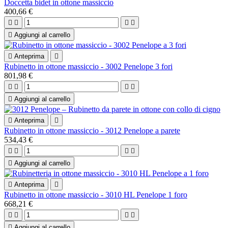
Doccetta bidet in ottone massiccio
400,66 €





Aggiungi al carrello

Anteprima

Rubinetto in ottone massiccio - 3002 Penelope 3 fori
801,98 €





Aggiungi al carrello

Anteprima

Rubinetto in ottone massiccio - 3012 Penelope a parete
534,43 €





Aggiungi al carrello

Anteprima

Rubinetto in ottone massiccio - 3010 HL Penelope 1 foro
668,21 €





Aggiungi al carrello