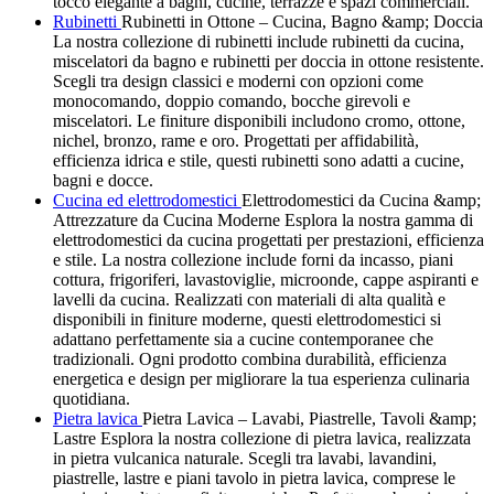
tocco elegante a bagni, cucine, terrazze e spazi commerciali.
Rubinetti
Rubinetti in Ottone – Cucina, Bagno &amp; Doccia
La nostra collezione di rubinetti include rubinetti da cucina,
miscelatori da bagno e rubinetti per doccia in ottone resistente.
Scegli tra design classici e moderni con opzioni come
monocomando, doppio comando, bocche girevoli e
miscelatori. Le finiture disponibili includono cromo, ottone,
nichel, bronzo, rame e oro. Progettati per affidabilità,
efficienza idrica e stile, questi rubinetti sono adatti a cucine,
bagni e docce.
Cucina ed elettrodomestici
Elettrodomestici da Cucina &amp;
Attrezzature da Cucina Moderne Esplora la nostra gamma di
elettrodomestici da cucina progettati per prestazioni, efficienza
e stile. La nostra collezione include forni da incasso, piani
cottura, frigoriferi, lavastoviglie, microonde, cappe aspiranti e
lavelli da cucina. Realizzati con materiali di alta qualità e
disponibili in finiture moderne, questi elettrodomestici si
adattano perfettamente sia a cucine contemporanee che
tradizionali. Ogni prodotto combina durabilità, efficienza
energetica e design per migliorare la tua esperienza culinaria
quotidiana.
Pietra lavica
Pietra Lavica – Lavabi, Piastrelle, Tavoli &amp;
Lastre Esplora la nostra collezione di pietra lavica, realizzata
in pietra vulcanica naturale. Scegli tra lavabi, lavandini,
piastrelle, lastre e piani tavolo in pietra lavica, comprese le