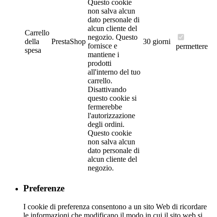
Questo cookie
non salva alcun
dato personale di
alcun cliente del
Carrello
negozio.
Questo
della
PrestaShop
30 giorni
fornisce e
permettere
spesa
mantiene i
prodotti
all'interno del tuo
carrello.
Disattivando
questo cookie si
fermerebbe
l'autorizzazione
degli ordini.
Questo cookie
non salva alcun
dato personale di
alcun cliente del
negozio.
Preferenze
I cookie di preferenza consentono a un sito Web di ricordare
le informazioni che modificano il modo in cui il sito web si