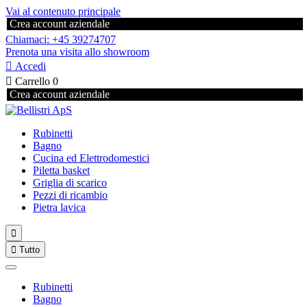
Vai al contenuto principale
Crea account aziendale
Chiamaci: +45 39274707
Prenota una visita allo showroom

Accedi

Carrello
0
Crea account aziendale
Rubinetti
Bagno
Cucina ed Elettrodomestici
Piletta basket
Griglia di scarico
Pezzi di ricambio
Pietra lavica


Tutto
Rubinetti
Bagno