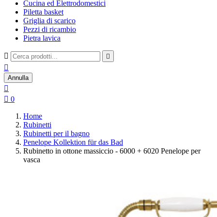
Cucina ed Elettrodomestici
Piletta basket
Griglia di scarico
Pezzi di ricambio
Pietra lavica



Annulla


0
Home
Rubinetti
Rubinetti per il bagno
Penelope Kollektion für das Bad
Rubinetto in ottone massiccio - 6000 + 6020 Penelope per
vasca