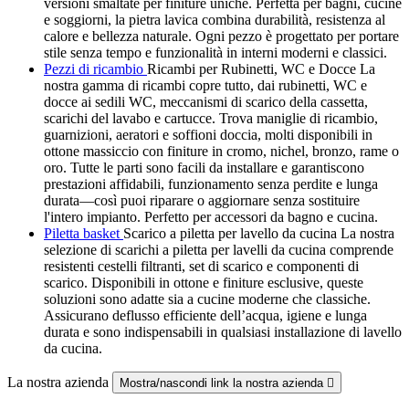
versioni smaltate per finiture uniche. Perfetta per bagni, cucine
e soggiorni, la pietra lavica combina durabilità, resistenza al
calore e bellezza naturale. Ogni pezzo è progettato per portare
stile senza tempo e funzionalità in interni moderni e classici.
Pezzi di ricambio
Ricambi per Rubinetti, WC e Docce La
nostra gamma di ricambi copre tutto, dai rubinetti, WC e
docce ai sedili WC, meccanismi di scarico della cassetta,
scarichi del lavabo e cartucce. Trova maniglie di ricambio,
guarnizioni, aeratori e soffioni doccia, molti disponibili in
ottone massiccio con finiture in cromo, nichel, bronzo, rame o
oro. Tutte le parti sono facili da installare e garantiscono
prestazioni affidabili, funzionamento senza perdite e lunga
durata—così puoi riparare o aggiornare senza sostituire
l'intero impianto. Perfetto per accessori da bagno e cucina.
Piletta basket
Scarico a piletta per lavello da cucina La nostra
selezione di scarichi a piletta per lavelli da cucina comprende
resistenti cestelli filtranti, set di scarico e componenti di
scarico. Disponibili in ottone e finiture esclusive, queste
soluzioni sono adatte sia a cucine moderne che classiche.
Assicurano deflusso efficiente dell’acqua, igiene e lunga
durata e sono indispensabili in qualsiasi installazione di lavello
da cucina.
La nostra azienda
Mostra/nascondi link la nostra azienda
