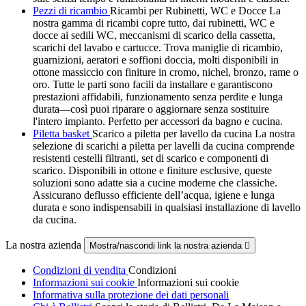
Pezzi di ricambio
Ricambi per Rubinetti, WC e Docce La
nostra gamma di ricambi copre tutto, dai rubinetti, WC e
docce ai sedili WC, meccanismi di scarico della cassetta,
scarichi del lavabo e cartucce. Trova maniglie di ricambio,
guarnizioni, aeratori e soffioni doccia, molti disponibili in
ottone massiccio con finiture in cromo, nichel, bronzo, rame o
oro. Tutte le parti sono facili da installare e garantiscono
prestazioni affidabili, funzionamento senza perdite e lunga
durata—così puoi riparare o aggiornare senza sostituire
l'intero impianto. Perfetto per accessori da bagno e cucina.
Piletta basket
Scarico a piletta per lavello da cucina La nostra
selezione di scarichi a piletta per lavelli da cucina comprende
resistenti cestelli filtranti, set di scarico e componenti di
scarico. Disponibili in ottone e finiture esclusive, queste
soluzioni sono adatte sia a cucine moderne che classiche.
Assicurano deflusso efficiente dell’acqua, igiene e lunga
durata e sono indispensabili in qualsiasi installazione di lavello
da cucina.
La nostra azienda
Mostra/nascondi link la nostra azienda

Condizioni di vendita
Condizioni
Informazioni sui cookie
Informazioni sui cookie
Informativa sulla protezione dei dati personali