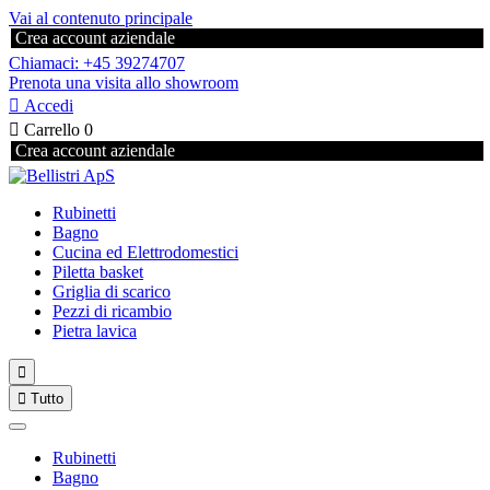
Vai al contenuto principale
Crea account aziendale
Chiamaci: +45 39274707
Prenota una visita allo showroom

Accedi

Carrello
0
Crea account aziendale
Rubinetti
Bagno
Cucina ed Elettrodomestici
Piletta basket
Griglia di scarico
Pezzi di ricambio
Pietra lavica


Tutto
Rubinetti
Bagno