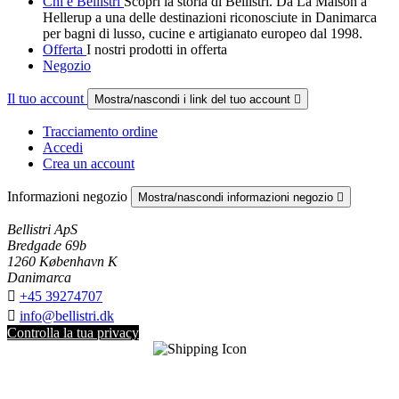
Chi è Bellistri
Scopri la storia di Bellistri. Da La Maison a
Hellerup a una delle destinazioni riconosciute in Danimarca
per bagni di lusso, cucine e artigianato europeo dal 1998.
Offerta
I nostri prodotti in offerta
Negozio
Il tuo account
Mostra/nascondi i link del tuo account

Tracciamento ordine
Accedi
Crea un account
Informazioni negozio
Mostra/nascondi informazioni negozio

Bellistri ApS
Bredgade 69b
1260 København K
Danimarca

+45 39274707

info@bellistri.dk
Controlla la tua privacy