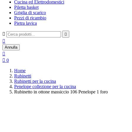
Cucina ed Elettrodomestici
Piletta basket
Griglia di scarico
Pezzi di ricambio
Pietra lavica



Annulla


0
Home
Rubinetti
Rubinetti per la cucina
Penelope collezione per la cucina
Rubinetto in ottone massiccio 106 Penelope 1 foro