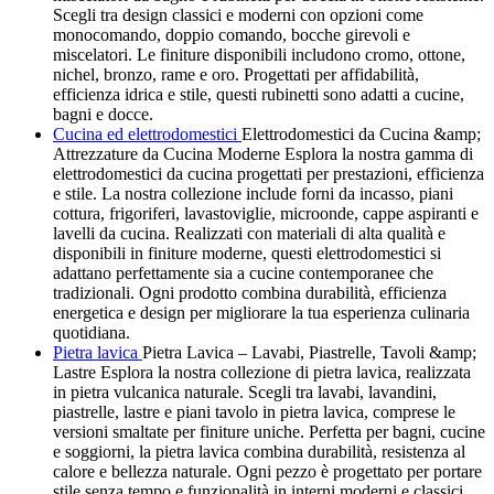
Scegli tra design classici e moderni con opzioni come
monocomando, doppio comando, bocche girevoli e
miscelatori. Le finiture disponibili includono cromo, ottone,
nichel, bronzo, rame e oro. Progettati per affidabilità,
efficienza idrica e stile, questi rubinetti sono adatti a cucine,
bagni e docce.
Cucina ed elettrodomestici
Elettrodomestici da Cucina &amp;
Attrezzature da Cucina Moderne Esplora la nostra gamma di
elettrodomestici da cucina progettati per prestazioni, efficienza
e stile. La nostra collezione include forni da incasso, piani
cottura, frigoriferi, lavastoviglie, microonde, cappe aspiranti e
lavelli da cucina. Realizzati con materiali di alta qualità e
disponibili in finiture moderne, questi elettrodomestici si
adattano perfettamente sia a cucine contemporanee che
tradizionali. Ogni prodotto combina durabilità, efficienza
energetica e design per migliorare la tua esperienza culinaria
quotidiana.
Pietra lavica
Pietra Lavica – Lavabi, Piastrelle, Tavoli &amp;
Lastre Esplora la nostra collezione di pietra lavica, realizzata
in pietra vulcanica naturale. Scegli tra lavabi, lavandini,
piastrelle, lastre e piani tavolo in pietra lavica, comprese le
versioni smaltate per finiture uniche. Perfetta per bagni, cucine
e soggiorni, la pietra lavica combina durabilità, resistenza al
calore e bellezza naturale. Ogni pezzo è progettato per portare
stile senza tempo e funzionalità in interni moderni e classici.