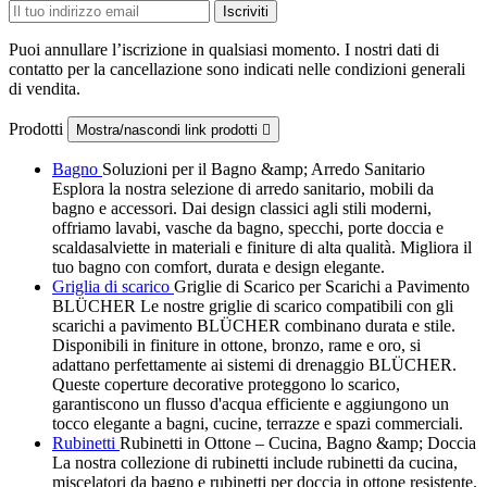
Puoi annullare l’iscrizione in qualsiasi momento. I nostri dati di
contatto per la cancellazione sono indicati nelle condizioni generali
di vendita.
Prodotti
Mostra/nascondi link prodotti

Bagno
Soluzioni per il Bagno &amp; Arredo Sanitario
Esplora la nostra selezione di arredo sanitario, mobili da
bagno e accessori. Dai design classici agli stili moderni,
offriamo lavabi, vasche da bagno, specchi, porte doccia e
scaldasalviette in materiali e finiture di alta qualità. Migliora il
tuo bagno con comfort, durata e design elegante.
Griglia di scarico
Griglie di Scarico per Scarichi a Pavimento
BLÜCHER Le nostre griglie di scarico compatibili con gli
scarichi a pavimento BLÜCHER combinano durata e stile.
Disponibili in finiture in ottone, bronzo, rame e oro, si
adattano perfettamente ai sistemi di drenaggio BLÜCHER.
Queste coperture decorative proteggono lo scarico,
garantiscono un flusso d'acqua efficiente e aggiungono un
tocco elegante a bagni, cucine, terrazze e spazi commerciali.
Rubinetti
Rubinetti in Ottone – Cucina, Bagno &amp; Doccia
La nostra collezione di rubinetti include rubinetti da cucina,
miscelatori da bagno e rubinetti per doccia in ottone resistente.