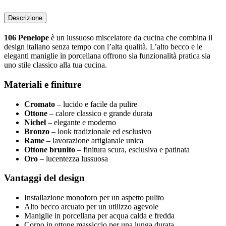
Descrizione
106 Penelope
è un lussuoso miscelatore da cucina che combina il
design italiano senza tempo con l’alta qualità. L’alto becco e le
eleganti maniglie in porcellana offrono sia funzionalità pratica sia
uno stile classico alla tua cucina.
Materiali e finiture
Cromato
– lucido e facile da pulire
Ottone
– calore classico e grande durata
Nichel
– elegante e moderno
Bronzo
– look tradizionale ed esclusivo
Rame
– lavorazione artigianale unica
Ottone brunito
– finitura scura, esclusiva e patinata
Oro
– lucentezza lussuosa
Vantaggi del design
Installazione monoforo per un aspetto pulito
Alto becco arcuato per un utilizzo agevole
Maniglie in porcellana per acqua calda e fredda
Corpo in ottone massiccio per una lunga durata