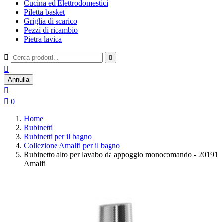
Cucina ed Elettrodomestici
Piletta basket
Griglia di scarico
Pezzi di ricambio
Pietra lavica



Annulla


0
Home
Rubinetti
Rubinetti per il bagno
Collezione Amalfi per il bagno
Rubinetto alto per lavabo da appoggio monocomando - 20191
Amalfi