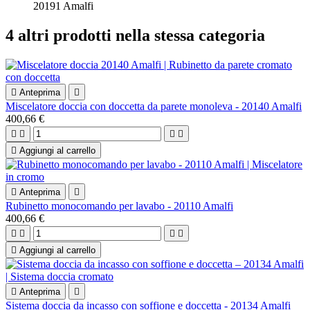
20191 Amalfi
4 altri prodotti nella stessa categoria

Anteprima

Miscelatore doccia con doccetta da parete monoleva - 20140 Amalfi
400,66 €





Aggiungi al carrello

Anteprima

Rubinetto monocomando per lavabo - 20110 Amalfi
400,66 €





Aggiungi al carrello

Anteprima

Sistema doccia da incasso con soffione e doccetta - 20134 Amalfi