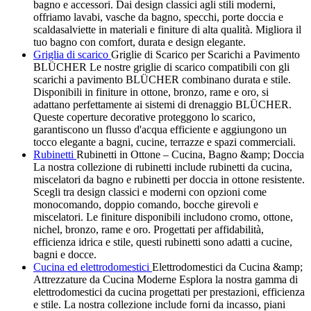
bagno e accessori. Dai design classici agli stili moderni,
offriamo lavabi, vasche da bagno, specchi, porte doccia e
scaldasalviette in materiali e finiture di alta qualità. Migliora il
tuo bagno con comfort, durata e design elegante.
Griglia di scarico
Griglie di Scarico per Scarichi a Pavimento
BLÜCHER Le nostre griglie di scarico compatibili con gli
scarichi a pavimento BLÜCHER combinano durata e stile.
Disponibili in finiture in ottone, bronzo, rame e oro, si
adattano perfettamente ai sistemi di drenaggio BLÜCHER.
Queste coperture decorative proteggono lo scarico,
garantiscono un flusso d'acqua efficiente e aggiungono un
tocco elegante a bagni, cucine, terrazze e spazi commerciali.
Rubinetti
Rubinetti in Ottone – Cucina, Bagno &amp; Doccia
La nostra collezione di rubinetti include rubinetti da cucina,
miscelatori da bagno e rubinetti per doccia in ottone resistente.
Scegli tra design classici e moderni con opzioni come
monocomando, doppio comando, bocche girevoli e
miscelatori. Le finiture disponibili includono cromo, ottone,
nichel, bronzo, rame e oro. Progettati per affidabilità,
efficienza idrica e stile, questi rubinetti sono adatti a cucine,
bagni e docce.
Cucina ed elettrodomestici
Elettrodomestici da Cucina &amp;
Attrezzature da Cucina Moderne Esplora la nostra gamma di
elettrodomestici da cucina progettati per prestazioni, efficienza
e stile. La nostra collezione include forni da incasso, piani