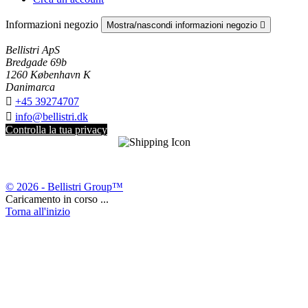
Informazioni negozio
Mostra/nascondi informazioni negozio

Bellistri ApS
Bredgade 69b
1260 København K
Danimarca

+45 39274707

info@bellistri.dk
Controlla la tua privacy
© 2026 - Bellistri Group™
Caricamento in corso ...
Torna all'inizio