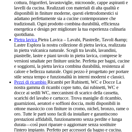
cottura, frigoriferi, lavastoviglie, microonde, cappe aspiranti e
lavelli da cucina. Realizzati con materiali di alta qualità e
disponibili in finiture moderne, questi elettrodomestici si
adattano perfettamente sia a cucine contemporanee che
tradizionali. Ogni prodotto combina durabilità, efficienza
energetica e design per migliorare la tua esperienza culinaria
quotidiana.
Pietra lavica
Pietra Lavica – Lavabi, Piastrelle, Tavoli &amp;
Lastre Esplora la nostra collezione di pietra lavica, realizzata
in pietra vulcanica naturale. Scegli tra lavabi, lavandini,
piastrelle, lastre e piani tavolo in pietra lavica, comprese le
versioni smaltate per finiture uniche. Perfetta per bagni, cucine
e soggiorni, la pietra lavica combina durabilità, resistenza al
calore e bellezza naturale. Ogni pezzo è progettato per portare
stile senza tempo e funzionalità in interni moderni e classici.
Pezzi di ricambio
Ricambi per Rubinetti, WC e Docce La
nostra gamma di ricambi copre tutto, dai rubinetti, WC e
docce ai sedili WC, meccanismi di scarico della cassetta,
scarichi del lavabo e cartucce. Trova maniglie di ricambio,
guarnizioni, aeratori e soffioni doccia, molti disponibili in
ottone massiccio con finiture in cromo, nichel, bronzo, rame o
oro. Tutte le parti sono facili da installare e garantiscono
prestazioni affidabili, funzionamento senza perdite e lunga
durata—così puoi riparare o aggiornare senza sostituire
l'intero impianto. Perfetto per accessori da bagno e cucina.