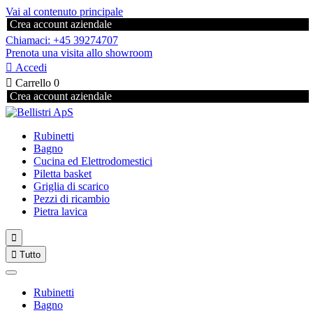
Vai al contenuto principale
Crea account aziendale
Chiamaci: +45 39274707
Prenota una visita allo showroom

Accedi

Carrello
0
Crea account aziendale
Rubinetti
Bagno
Cucina ed Elettrodomestici
Piletta basket
Griglia di scarico
Pezzi di ricambio
Pietra lavica


Tutto
Rubinetti
Bagno