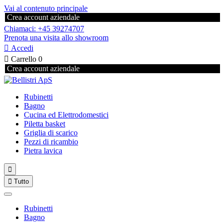
Vai al contenuto principale
Crea account aziendale
Chiamaci: +45 39274707
Prenota una visita allo showroom

Accedi

Carrello
0
Crea account aziendale
Rubinetti
Bagno
Cucina ed Elettrodomestici
Piletta basket
Griglia di scarico
Pezzi di ricambio
Pietra lavica


Tutto
Rubinetti
Bagno