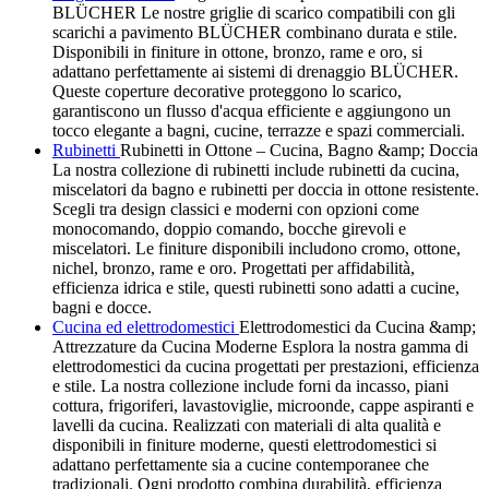
BLÜCHER Le nostre griglie di scarico compatibili con gli
scarichi a pavimento BLÜCHER combinano durata e stile.
Disponibili in finiture in ottone, bronzo, rame e oro, si
adattano perfettamente ai sistemi di drenaggio BLÜCHER.
Queste coperture decorative proteggono lo scarico,
garantiscono un flusso d'acqua efficiente e aggiungono un
tocco elegante a bagni, cucine, terrazze e spazi commerciali.
Rubinetti
Rubinetti in Ottone – Cucina, Bagno &amp; Doccia
La nostra collezione di rubinetti include rubinetti da cucina,
miscelatori da bagno e rubinetti per doccia in ottone resistente.
Scegli tra design classici e moderni con opzioni come
monocomando, doppio comando, bocche girevoli e
miscelatori. Le finiture disponibili includono cromo, ottone,
nichel, bronzo, rame e oro. Progettati per affidabilità,
efficienza idrica e stile, questi rubinetti sono adatti a cucine,
bagni e docce.
Cucina ed elettrodomestici
Elettrodomestici da Cucina &amp;
Attrezzature da Cucina Moderne Esplora la nostra gamma di
elettrodomestici da cucina progettati per prestazioni, efficienza
e stile. La nostra collezione include forni da incasso, piani
cottura, frigoriferi, lavastoviglie, microonde, cappe aspiranti e
lavelli da cucina. Realizzati con materiali di alta qualità e
disponibili in finiture moderne, questi elettrodomestici si
adattano perfettamente sia a cucine contemporanee che
tradizionali. Ogni prodotto combina durabilità, efficienza