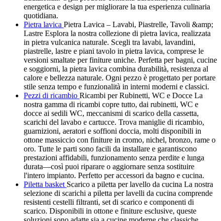
energetica e design per migliorare la tua esperienza culinaria
quotidiana.
Pietra lavica
Pietra Lavica – Lavabi, Piastrelle, Tavoli &amp;
Lastre Esplora la nostra collezione di pietra lavica, realizzata
in pietra vulcanica naturale. Scegli tra lavabi, lavandini,
piastrelle, lastre e piani tavolo in pietra lavica, comprese le
versioni smaltate per finiture uniche. Perfetta per bagni, cucine
e soggiorni, la pietra lavica combina durabilità, resistenza al
calore e bellezza naturale. Ogni pezzo è progettato per portare
stile senza tempo e funzionalità in interni moderni e classici.
Pezzi di ricambio
Ricambi per Rubinetti, WC e Docce La
nostra gamma di ricambi copre tutto, dai rubinetti, WC e
docce ai sedili WC, meccanismi di scarico della cassetta,
scarichi del lavabo e cartucce. Trova maniglie di ricambio,
guarnizioni, aeratori e soffioni doccia, molti disponibili in
ottone massiccio con finiture in cromo, nichel, bronzo, rame o
oro. Tutte le parti sono facili da installare e garantiscono
prestazioni affidabili, funzionamento senza perdite e lunga
durata—così puoi riparare o aggiornare senza sostituire
l'intero impianto. Perfetto per accessori da bagno e cucina.
Piletta basket
Scarico a piletta per lavello da cucina La nostra
selezione di scarichi a piletta per lavelli da cucina comprende
resistenti cestelli filtranti, set di scarico e componenti di
scarico. Disponibili in ottone e finiture esclusive, queste
soluzioni sono adatte sia a cucine moderne che classiche.