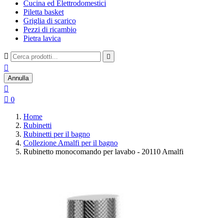
Cucina ed Elettrodomestici
Piletta basket
Griglia di scarico
Pezzi di ricambio
Pietra lavica



Annulla


0
Home
Rubinetti
Rubinetti per il bagno
Collezione Amalfi per il bagno
Rubinetto monocomando per lavabo - 20110 Amalfi