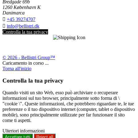
Bredgade 69b
1260 København K
Danimarca

+45 39274707

info@bellistri.dk
Controlla la tua privacy
© 2026 - Bellistri Group™
Caricamento in corso ...
Torna all'inizio
Controlla la tua privacy
Quando visiti un sito Web, esso può archiviare o recuperare
informazioni sul tuo browser, principalmente sotto forma di \
"cookie \". Queste informazioni, che potrebbero riguardare te, le tue
preferenze o il tuo dispositivo internet (computer, tablet o dispositivo
mobile), sono principalmente utilizzate per far funzionare il sito
come ti aspetti.
Ulteriori informazioni
Accettare tutti
Reject all