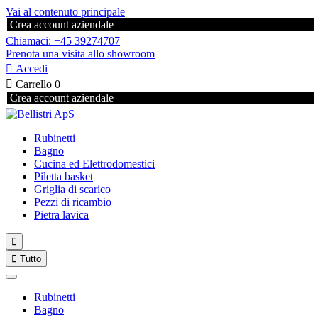
Vai al contenuto principale
Crea account aziendale
Chiamaci: +45 39274707
Prenota una visita allo showroom

Accedi

Carrello
0
Crea account aziendale
Rubinetti
Bagno
Cucina ed Elettrodomestici
Piletta basket
Griglia di scarico
Pezzi di ricambio
Pietra lavica


Tutto
Rubinetti
Bagno