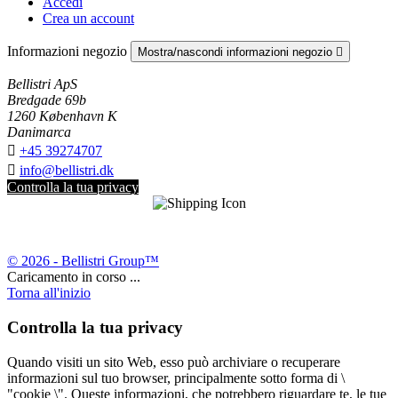
Accedi
Crea un account
Informazioni negozio
Mostra/nascondi informazioni negozio

Bellistri ApS
Bredgade 69b
1260 København K
Danimarca

+45 39274707

info@bellistri.dk
Controlla la tua privacy
© 2026 - Bellistri Group™
Caricamento in corso ...
Torna all'inizio
Controlla la tua privacy
Quando visiti un sito Web, esso può archiviare o recuperare
informazioni sul tuo browser, principalmente sotto forma di \
"cookie \". Queste informazioni, che potrebbero riguardare te, le tue