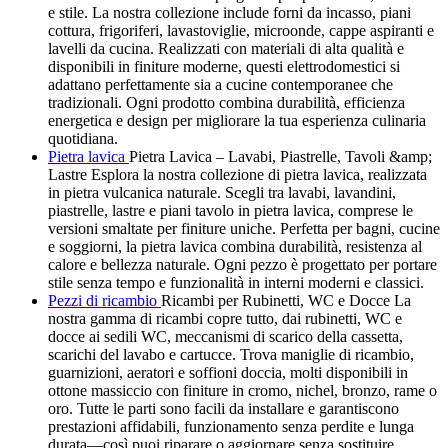
e stile. La nostra collezione include forni da incasso, piani
cottura, frigoriferi, lavastoviglie, microonde, cappe aspiranti e
lavelli da cucina. Realizzati con materiali di alta qualità e
disponibili in finiture moderne, questi elettrodomestici si
adattano perfettamente sia a cucine contemporanee che
tradizionali. Ogni prodotto combina durabilità, efficienza
energetica e design per migliorare la tua esperienza culinaria
quotidiana.
Pietra lavica
Pietra Lavica – Lavabi, Piastrelle, Tavoli &amp;
Lastre Esplora la nostra collezione di pietra lavica, realizzata
in pietra vulcanica naturale. Scegli tra lavabi, lavandini,
piastrelle, lastre e piani tavolo in pietra lavica, comprese le
versioni smaltate per finiture uniche. Perfetta per bagni, cucine
e soggiorni, la pietra lavica combina durabilità, resistenza al
calore e bellezza naturale. Ogni pezzo è progettato per portare
stile senza tempo e funzionalità in interni moderni e classici.
Pezzi di ricambio
Ricambi per Rubinetti, WC e Docce La
nostra gamma di ricambi copre tutto, dai rubinetti, WC e
docce ai sedili WC, meccanismi di scarico della cassetta,
scarichi del lavabo e cartucce. Trova maniglie di ricambio,
guarnizioni, aeratori e soffioni doccia, molti disponibili in
ottone massiccio con finiture in cromo, nichel, bronzo, rame o
oro. Tutte le parti sono facili da installare e garantiscono
prestazioni affidabili, funzionamento senza perdite e lunga
durata—così puoi riparare o aggiornare senza sostituire