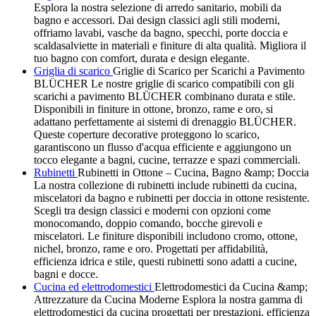
Esplora la nostra selezione di arredo sanitario, mobili da
bagno e accessori. Dai design classici agli stili moderni,
offriamo lavabi, vasche da bagno, specchi, porte doccia e
scaldasalviette in materiali e finiture di alta qualità. Migliora il
tuo bagno con comfort, durata e design elegante.
Griglia di scarico
Griglie di Scarico per Scarichi a Pavimento
BLÜCHER Le nostre griglie di scarico compatibili con gli
scarichi a pavimento BLÜCHER combinano durata e stile.
Disponibili in finiture in ottone, bronzo, rame e oro, si
adattano perfettamente ai sistemi di drenaggio BLÜCHER.
Queste coperture decorative proteggono lo scarico,
garantiscono un flusso d'acqua efficiente e aggiungono un
tocco elegante a bagni, cucine, terrazze e spazi commerciali.
Rubinetti
Rubinetti in Ottone – Cucina, Bagno &amp; Doccia
La nostra collezione di rubinetti include rubinetti da cucina,
miscelatori da bagno e rubinetti per doccia in ottone resistente.
Scegli tra design classici e moderni con opzioni come
monocomando, doppio comando, bocche girevoli e
miscelatori. Le finiture disponibili includono cromo, ottone,
nichel, bronzo, rame e oro. Progettati per affidabilità,
efficienza idrica e stile, questi rubinetti sono adatti a cucine,
bagni e docce.
Cucina ed elettrodomestici
Elettrodomestici da Cucina &amp;
Attrezzature da Cucina Moderne Esplora la nostra gamma di
elettrodomestici da cucina progettati per prestazioni, efficienza