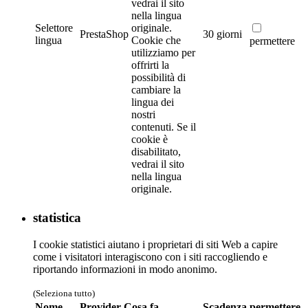
vedrai il sito
nella lingua
Selettore
originale.
PrestaShop
30 giorni
lingua
Cookie che
permettere
utilizziamo per
offrirti la
possibilità di
cambiare la
lingua dei
nostri
contenuti. Se il
cookie è
disabilitato,
vedrai il sito
nella lingua
originale.
statistica
I cookie statistici aiutano i proprietari di siti Web a capire
come i visitatori interagiscono con i siti raccogliendo e
riportando informazioni in modo anonimo.
(Seleziona tutto)
Nome
Provider
Cosa fa
Scadenza
permettere