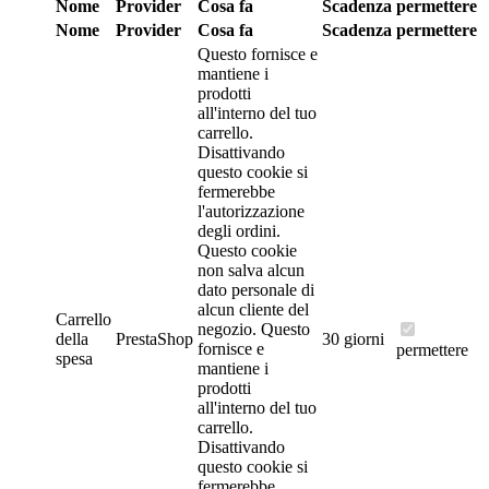
Nome
Provider
Cosa fa
Scadenza
permettere
Nome
Provider
Cosa fa
Scadenza
permettere
Questo fornisce e
mantiene i
prodotti
all'interno del tuo
carrello.
Disattivando
questo cookie si
fermerebbe
l'autorizzazione
degli ordini.
Questo cookie
non salva alcun
dato personale di
alcun cliente del
Carrello
negozio.
Questo
della
PrestaShop
30 giorni
fornisce e
permettere
spesa
mantiene i
prodotti
all'interno del tuo
carrello.
Disattivando
questo cookie si
fermerebbe