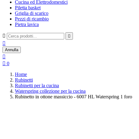
Cucina ed Elettrodomestici
Piletta basket
Griglia di scarico
Pezzi di ricambio
Pietra lavica



Annulla


0
Home
Rubinetti
Rubinetti per la cucina
Waterspring collezione per la cucina
Rubinetto in ottone massiccio - 6007 HL Waterspring 1 foro