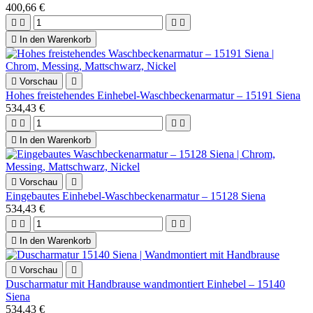
400,66 €





In den Warenkorb

Vorschau

Hohes freistehendes Einhebel-Waschbeckenarmatur – 15191 Siena
534,43 €





In den Warenkorb

Vorschau

Eingebautes Einhebel-Waschbeckenarmatur – 15128 Siena
534,43 €





In den Warenkorb

Vorschau

Duscharmatur mit Handbrause wandmontiert Einhebel – 15140
Siena
534,43 €