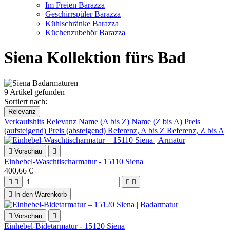
Im Freien Barazza
Geschirrspüler Barazza
Kühlschränke Barazza
Küchenzubehör Barazza
Siena Kollektion fürs Bad
9 Artikel gefunden
Sortiert nach:
Relevanz
Verkaufshits
Relevanz
Name (A bis Z)
Name (Z bis A)
Preis
(aufsteigend)
Preis (absteigend)
Referenz, A bis Z
Referenz, Z bis A

Vorschau

Einhebel-Waschtischarmatur - 15110 Siena
400,66 €





In den Warenkorb

Vorschau

Einhebel-Bidetarmatur - 15120 Siena