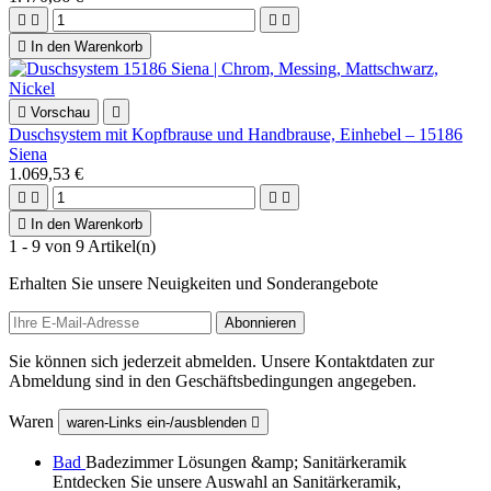





In den Warenkorb

Vorschau

Duschsystem mit Kopfbrause und Handbrause, Einhebel – 15186
Siena
1.069,53 €





In den Warenkorb
1 - 9 von 9 Artikel(n)
Erhalten Sie unsere Neuigkeiten und Sonderangebote
Sie können sich jederzeit abmelden. Unsere Kontaktdaten zur
Abmeldung sind in den Geschäftsbedingungen angegeben.
Waren
waren-Links ein-/ausblenden

Bad
Badezimmer Lösungen &amp; Sanitärkeramik
Entdecken Sie unsere Auswahl an Sanitärkeramik,