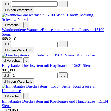





In den Warenkorb

Vorschau

Wandmontierte Wannen-/Brausearmatur mit Handbrause – 15100
Siena
668,21 €





In den Warenkorb

Vorschau

Eingebautes Duschsystem mit Kopfbrause – 15621 Siena
801,98 €





In den Warenkorb

Vorschau

Eingebautes Duschsystem mit Kopfbrause und Handbrause - 15134
Siena
1.470,86 €