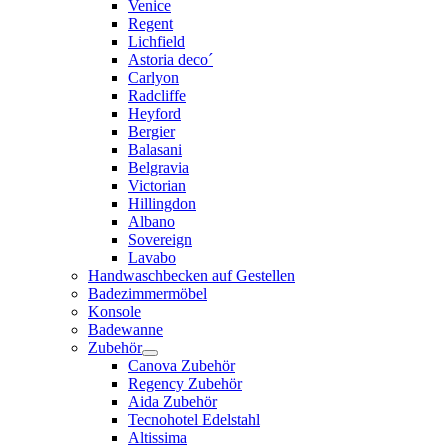
Venice
Regent
Lichfield
Astoria deco´
Carlyon
Radcliffe
Heyford
Bergier
Balasani
Belgravia
Victorian
Hillingdon
Albano
Sovereign
Lavabo
Handwaschbecken auf Gestellen
Badezimmermöbel
Konsole
Badewanne
Zubehör
Canova Zubehör
Regency Zubehör
Aida Zubehör
Tecnohotel Edelstahl
Altissima