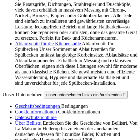
Sie Ersatzgriffe, Dichtungen, Strahlregler und Duschköpfe,
viele davon erhältlich in massivem Messing mit Chrom-,
Nickel-, Bronze-, Kupfer- oder Goldoberflächen. Alle Teile
sind einfach zu installieren und gewährleisten zuverlässige
Leistung, leckagefreien Betrieb und lange Haltbarkeit—so
können Sie reparieren oder aufrüsten, ohne das gesamte Gerät
zu ersetzen. Perfekt für Bad- und Küchenarmaturen.
Ablaufventil für die Küchenspüle
Ablaufventil für
Spülbecken Unser Sortiment an Ablaufventilen für
Spülbecken umfasst langlebige Korbeinsätze, Ablaufsätze und
Ablaufkomponenten. Erhältlich in Messing und exklusiven
Oberflächen, eignen sich diese Lösungen sowohl für moderne
als auch klassische Küchen. Sie gewährleisten eine effiziente
Wasserableitung, Hygiene und dauerhafte Haltbarkeit und
sind unverzichtbar für jede Spülbecken-Installation.
Unser Unternehmen
unser unternehmen-Links ein-/ausblenden

Geschäftsbedingungen
Bedingungen
Cookieinformationen
Cookieinformationen
Datenschutzrichtlinie
Über Bellistri
Entdecken Sie die Geschichte von Bellistri. Von
La Maison in Hellerup bis zu einem der anerkannten
dänischen Adressen für luxuriöse Bäder, Küchen und
europäische Handwerkskunst seit 1998.