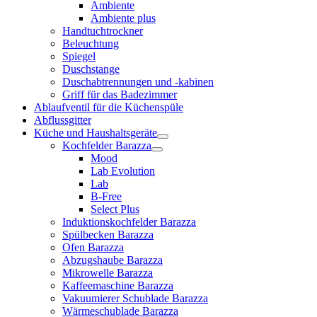
Ambiente
Ambiente plus
Handtuchtrockner
Beleuchtung
Spiegel
Duschstange
Duschabtrennungen und -kabinen
Griff für das Badezimmer
Ablaufventil für die Küchenspüle
Abflussgitter
Küche und Haushaltsgeräte
Kochfelder Barazza
Mood
Lab Evolution
Lab
B-Free
Select Plus
Induktionskochfelder Barazza
Spülbecken Barazza
Ofen Barazza
Abzugshaube Barazza
Mikrowelle Barazza
Kaffeemaschine Barazza
Vakuumierer Schublade Barazza
Wärmeschublade Barazza