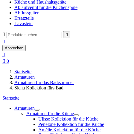
Küche und Haushaltsgeräte
Ablaufventil für die Küchenspüle
Abflussgitter
Ersatzteile
Lavastein



Abbrechen


0
Startseite
Armaturen
Armaturen für das Badezimmer
Siena Kollektion fürs Bad
Startseite
Armaturen
Armaturen für die Küche
Ulisse Kollektion für die Küche
Penelope Kollektion für die Küche
Amélie Kollektion für die Küche