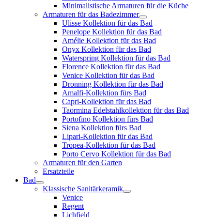
Minimalistische Armaturen für die Küche
Armaturen für das Badezimmer
Ulisse Kollektion für das Bad
Penelope Kollektion für das Bad
Amélie Kollektion für das Bad
Onyx Kollektion für das Bad
Waterspring Kollektion für das Bad
Florence Kollektion für das Bad
Venice Kollektion für das Bad
Dronning Kollektion für das Bad
Amalfi-Kollektion fürs Bad
Capri-Kollektion für das Bad
Taormina Edelstahlkollektion für das Bad
Portofino Kollektion fürs Bad
Siena Kollektion fürs Bad
Lipari-Kollektion für das Bad
Tropea-Kollektion für das Bad
Porto Cervo Kollektion für das Bad
Armaturen für den Garten
Ersatzteile
Bad
Klassische Sanitärkeramik
Venice
Regent
Lichfield