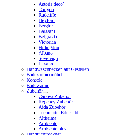
Astoria deco´
Carlyon
Radcliffe
Heyford
Bergier
Balasani
Belgravia
Victorian
Hillingdon
Albano
Sovereign
Lavabo
Handwaschbecken auf Gestellen
Badezimmermöbel
Konsole
Badewanne
Zubehör
Canova Zubehör
Regency Zubehör
Aida Zubehör
Tecnohotel Edelstahl
Altissima
Ambiente
Ambiente plus
Handtuchtrockner