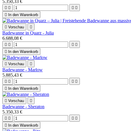
5.350,33 €





In den Warenkorb

Vorschau

Badewanne in Quarz - Julia
6.688,08 €





In den Warenkorb

Vorschau

Badewanne - Marlow
5.885,43 €





In den Warenkorb

Vorschau

Badewanne - Sheraton
5.350,33 €





In den Warenkorb