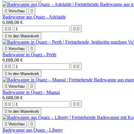

Vorschau

Badewanne aus Quarz - Adelaide
6.688,08 €





In den Warenkorb

Vorschau

Badewanne in Quarz - Perth
6.688,08 €





In den Warenkorb

Vorschau

Badewanne in Quarz - Maasai
6.688,08 €





In den Warenkorb

Vorschau

Badewanne aus Quarz - Liberty