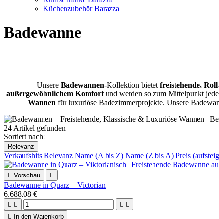
Küchenzubehör Barazza
Badewanne
Unsere
Badewannen
-Kollektion bietet
freistehende, Rol
außergewöhnlichem Komfort
und werden so zum Mittelpunkt jed
Wannen
für luxuriöse Badezimmerprojekte. Unsere Badewann
24 Artikel gefunden
Sortiert nach:
Relevanz
Verkaufshits
Relevanz
Name (A bis Z)
Name (Z bis A)
Preis (aufste

Vorschau

Badewanne in Quarz – Victorian
6.688,08 €





In den Warenkorb