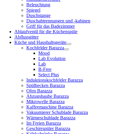
Beleuchtung
Spiegel
Duschstange
Duschabtrennungen und -kabinen
Griff für das Badezimmer
Ablaufventil für die Küchenspüle
Abflussgitter
Küche und Haushaltsgeräte
Kochfelder Barazza
Mood
Lab Evolution
Lab
B-Free
Select Plus
Induktionskochfelder Barazza
Spülbecken Barazza
Ofen Barazza
Abzugshaube Barazza
Mikrowelle Barazza
Kaffeemaschine Barazza
Vakuumierer Schublade Barazza
Wärmeschublade Barazza
Im Freien Barazza
Geschirrspüler Barazza
Kühlschränke Barazza