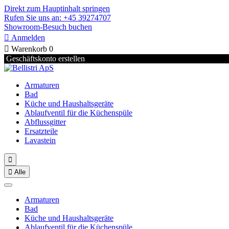
Direkt zum Hauptinhalt springen
Rufen Sie uns an: +45 39274707
Showroom-Besuch buchen

Anmelden

Warenkorb
0
Geschäftskonto erstellen
Armaturen
Bad
Küche und Haushaltsgeräte
Ablaufventil für die Küchenspüle
Abflussgitter
Ersatzteile
Lavastein


Alle
Armaturen
Bad
Küche und Haushaltsgeräte
Ablaufventil für die Küchenspüle