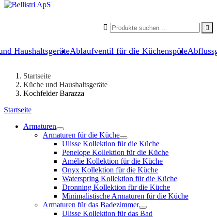


und Haushaltsgeräte
Ablaufventil für die Küchenspüle
Abflussg
Startseite
Küche und Haushaltsgeräte
Kochfelder Barazza
Startseite
Armaturen
Armaturen für die Küche
Ulisse Kollektion für die Küche
Penelope Kollektion für die Küche
Amélie Kollektion für die Küche
Onyx Kollektion für die Küche
Waterspring Kollektion für die Küche
Dronning Kollektion für die Küche
Minimalistische Armaturen für die Küche
Armaturen für das Badezimmer
Ulisse Kollektion für das Bad