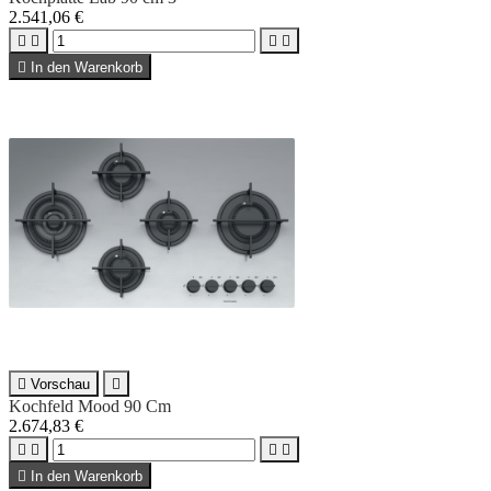
2.541,06 €





In den Warenkorb

Vorschau

Kochfeld Mood 90 Cm
2.674,83 €





In den Warenkorb