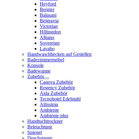
Heyford
Bergier
Balasani
Belgravia
Victorian
Hillingdon
Albano
Sovereign
Lavabo
Handwaschbecken auf Gestellen
Badezimmermöbel
Konsole
Badewanne
Zubehör
Canova Zubehör
Regency Zubehör
Aida Zubehör
Tecnohotel Edelstahl
Altissima
Ambiente
Ambiente plus
Handtuchtrockner
Beleuchtung
Spiegel
Duschstange