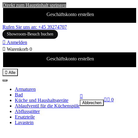
Direkt zum Hauptinhalt springen
Geschäftskonto erstellen
Rufen Sie uns an: +45 39274707
Showroom-Besuch buchen

Anmelden

Warenkorb
0
Geschäftskonto erstellen

Alle
Armaturen
Bad



0
Küche und Haushaltsgeräte
Abbrechen
Ablaufventil für die Küchenspüle
Abflussgitter
Ersatzteile
Lavastein