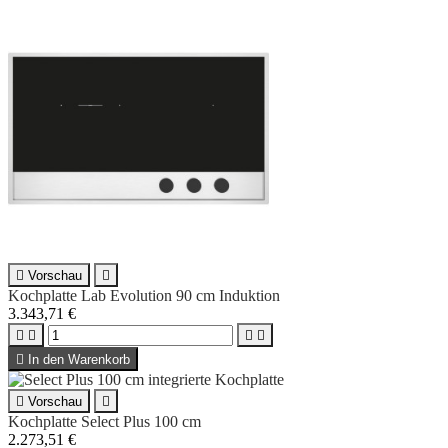

Vorschau

Kochplatte Lab Evolution 90 cm Induktion
3.343,71 €





In den Warenkorb

Vorschau

Kochplatte Select Plus 100 cm
2.273,51 €