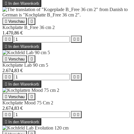

In den Warenkorb

Vorschau

Kochplatte B_Free 36 cm 2
1.470,86 €





In den Warenkorb

Vorschau

Kochplatte Lab 90 cm 5
2.674,83 €





In den Warenkorb

Vorschau

Kochplatte Mood 75 Cm 2
2.674,83 €





In den Warenkorb