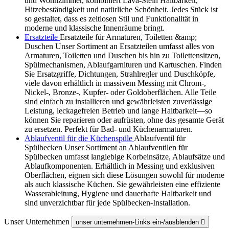
und Wohnzimmer, kombiniert Lava-Stein Haltbarkeit,
Hitzebeständigkeit und natürliche Schönheit. Jedes Stück ist
so gestaltet, dass es zeitlosen Stil und Funktionalität in
moderne und klassische Innenräume bringt.
Ersatzteile
Ersatzteile für Armaturen, Toiletten &amp;
Duschen Unser Sortiment an Ersatzteilen umfasst alles von
Armaturen, Toiletten und Duschen bis hin zu Toilettensitzen,
Spülmechanismen, Ablaufgarnituren und Kartuschen. Finden
Sie Ersatzgriffe, Dichtungen, Strahlregler und Duschköpfe,
viele davon erhältlich in massivem Messing mit Chrom-,
Nickel-, Bronze-, Kupfer- oder Goldoberflächen. Alle Teile
sind einfach zu installieren und gewährleisten zuverlässige
Leistung, leckagefreien Betrieb und lange Haltbarkeit—so
können Sie reparieren oder aufrüsten, ohne das gesamte Gerät
zu ersetzen. Perfekt für Bad- und Küchenarmaturen.
Ablaufventil für die Küchenspüle
Ablaufventil für
Spülbecken Unser Sortiment an Ablaufventilen für
Spülbecken umfasst langlebige Korbeinsätze, Ablaufsätze und
Ablaufkomponenten. Erhältlich in Messing und exklusiven
Oberflächen, eignen sich diese Lösungen sowohl für moderne
als auch klassische Küchen. Sie gewährleisten eine effiziente
Wasserableitung, Hygiene und dauerhafte Haltbarkeit und
sind unverzichtbar für jede Spülbecken-Installation.
Unser Unternehmen
unser unternehmen-Links ein-/ausblenden
