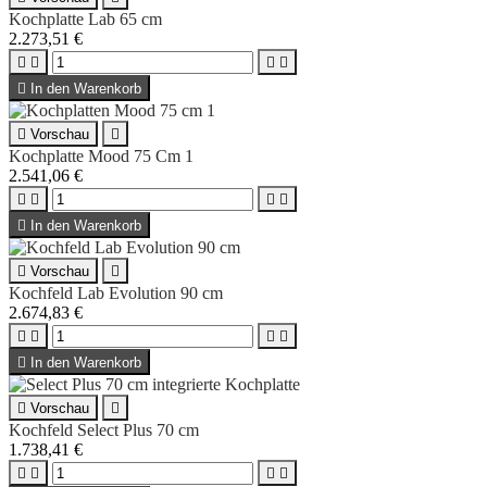
Kochplatte Lab 65 cm
2.273,51 €





In den Warenkorb

Vorschau

Kochplatte Mood 75 Cm 1
2.541,06 €





In den Warenkorb

Vorschau

Kochfeld Lab Evolution 90 cm
2.674,83 €





In den Warenkorb

Vorschau

Kochfeld Select Plus 70 cm
1.738,41 €



