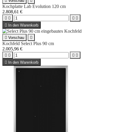

Vorschau

Kochplatte Lab Evolution 120 cm
2.808,61 €





In den Warenkorb

Vorschau

Kochfeld Select Plus 90 cm
2.005,96 €





In den Warenkorb