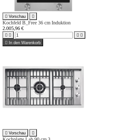

Vorschau

Kochfeld B_Free 36 cm Induktion
2.005,96 €





In den Warenkorb

Vorschau

Kochplatte Lab 90 cm 3