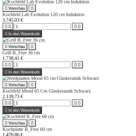

Vorschau

Kochfeld Lab Evolution 120 cm Induktion
3.745,03 €





In den Warenkorb

Vorschau

Grill B_Free 36 cm
1.738,41 €





In den Warenkorb

Vorschau

Kochfeld Mood 65 Cm Glaskeramik Schwarz
2.139,73 €





In den Warenkorb

Vorschau

Kochplatte B_Free 60 cm
1.470,86 €