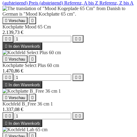
(aufsteigend)
Preis (absteigend)
Referenz, A bis Z
Referenz, Z bis A

Vorschau

Kochplatte Mood 65 Cm
2.139,73 €





In den Warenkorb

Vorschau

Kochplatte Select Plus 60 cm
1.470,86 €





In den Warenkorb

Vorschau

Kochfeld B_Free 36 cm 1
1.337,08 €





In den Warenkorb

Vorschau
