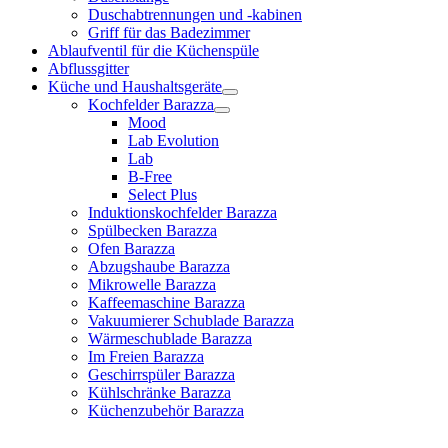
Duschabtrennungen und -kabinen
Griff für das Badezimmer
Ablaufventil für die Küchenspüle
Abflussgitter
Küche und Haushaltsgeräte
Kochfelder Barazza
Mood
Lab Evolution
Lab
B-Free
Select Plus
Induktionskochfelder Barazza
Spülbecken Barazza
Ofen Barazza
Abzugshaube Barazza
Mikrowelle Barazza
Kaffeemaschine Barazza
Vakuumierer Schublade Barazza
Wärmeschublade Barazza
Im Freien Barazza
Geschirrspüler Barazza
Kühlschränke Barazza
Küchenzubehör Barazza