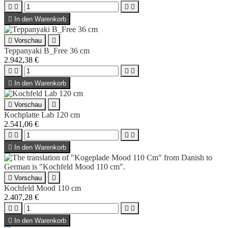





In den Warenkorb

Vorschau

Teppanyaki B_Free 36 cm
2.942,38 €





In den Warenkorb

Vorschau

Kochplatte Lab 120 cm
2.541,06 €





In den Warenkorb

Vorschau

Kochfeld Mood 110 cm
2.407,28 €





In den Warenkorb