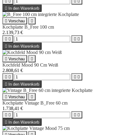





In den Warenkorb

Vorschau

Kochplatte B_Free 100 cm
2.139,73 €





In den Warenkorb

Vorschau

Kochfeld Mood 90 Cm Weiß
2.808,61 €





In den Warenkorb

Vorschau

Kochplatte Vintage B_Free 60 cm
1.738,41 €





In den Warenkorb

Vorschau
