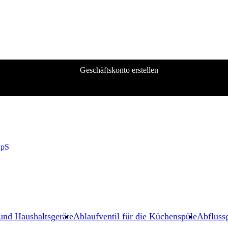
Geschäftskonto erstellen
und Haushaltsgeräte
Ablaufventil für die Küchenspüle
Abflussg