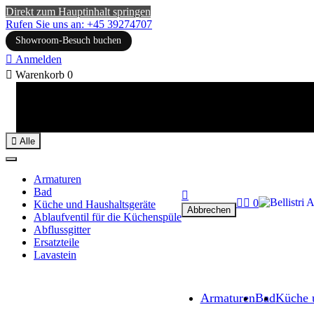
Direkt zum Hauptinhalt springen
Rufen Sie uns an: +45 39274707
Showroom-Besuch buchen

Anmelden

Warenkorb
0

Alle
Armaturen
Bad



0
Küche und Haushaltsgeräte
Abbrechen
Ablaufventil für die Küchenspüle
Abflussgitter
Ersatzteile
Lavastein
Armaturen
Bad
Küche 