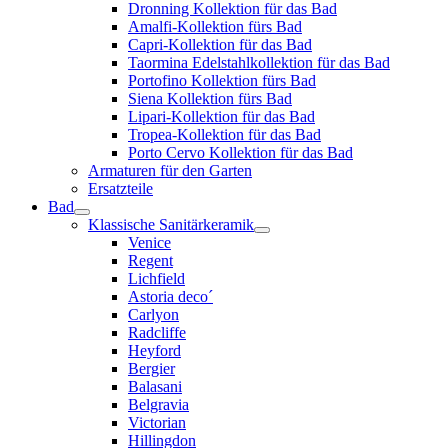
Dronning Kollektion für das Bad
Amalfi-Kollektion fürs Bad
Capri-Kollektion für das Bad
Taormina Edelstahlkollektion für das Bad
Portofino Kollektion fürs Bad
Siena Kollektion fürs Bad
Lipari-Kollektion für das Bad
Tropea-Kollektion für das Bad
Porto Cervo Kollektion für das Bad
Armaturen für den Garten
Ersatzteile
Bad
Klassische Sanitärkeramik
Venice
Regent
Lichfield
Astoria deco´
Carlyon
Radcliffe
Heyford
Bergier
Balasani
Belgravia
Victorian
Hillingdon