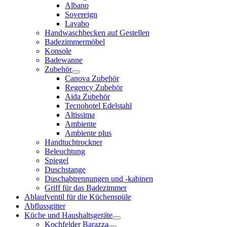
Albano
Sovereign
Lavabo
Handwaschbecken auf Gestellen
Badezimmermöbel
Konsole
Badewanne
Zubehör
Canova Zubehör
Regency Zubehör
Aida Zubehör
Tecnohotel Edelstahl
Altissima
Ambiente
Ambiente plus
Handtuchtrockner
Beleuchtung
Spiegel
Duschstange
Duschabtrennungen und -kabinen
Griff für das Badezimmer
Ablaufventil für die Küchenspüle
Abflussgitter
Küche und Haushaltsgeräte
Kochfelder Barazza