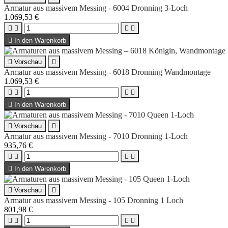
Armatur aus massivem Messing - 6004 Dronning 3-Loch
1.069,53 €





In den Warenkorb

Vorschau

Armatur aus massivem Messing - 6018 Dronning Wandmontage
1.069,53 €





In den Warenkorb

Vorschau

Armatur aus massivem Messing - 7010 Dronning 1-Loch
935,76 €





In den Warenkorb

Vorschau

Armatur aus massivem Messing - 105 Dronning 1 Loch
801,98 €



