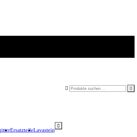



itter
Ersatzteile
Lavastein