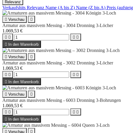
Relevanz
Verkaufshits
Relevanz
Name (A bis Z)
Name (Z bis A)
Preis (aufste

Vorschau

Armatur aus massivem Messing - 3004 Dronning 3-Löcher
1.069,53 €





In den Warenkorb

Vorschau

Armatur aus massivem Messing - 3002 Dronning 3-Löcher
1.069,53 €





In den Warenkorb

Vorschau

Armatur aus massivem Messing - 6003 Dronning 3-Bohrungen
1.069,53 €





In den Warenkorb

Vorschau
