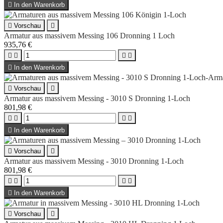

In den Warenkorb

Vorschau

Armatur aus massivem Messing 106 Dronning 1 Loch
935,76 €





In den Warenkorb

Vorschau

Armatur aus massivem Messing - 3010 S Dronning 1-Loch
801,98 €





In den Warenkorb

Vorschau

Armatur aus massivem Messing - 3010 Dronning 1-Loch
801,98 €





In den Warenkorb

Vorschau
