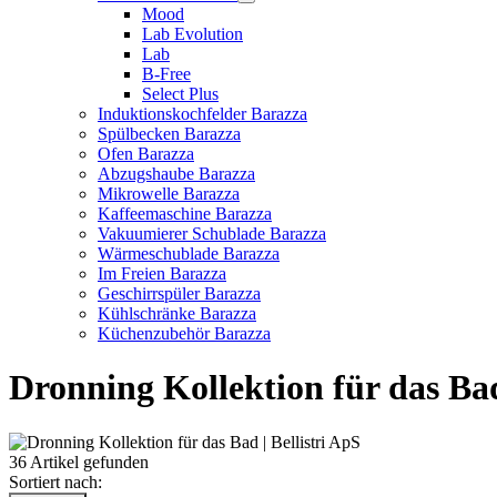
Mood
Lab Evolution
Lab
B-Free
Select Plus
Induktionskochfelder Barazza
Spülbecken Barazza
Ofen Barazza
Abzugshaube Barazza
Mikrowelle Barazza
Kaffeemaschine Barazza
Vakuumierer Schublade Barazza
Wärmeschublade Barazza
Im Freien Barazza
Geschirrspüler Barazza
Kühlschränke Barazza
Küchenzubehör Barazza
Dronning Kollektion für das Ba
36 Artikel gefunden
Sortiert nach: