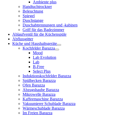
Ambiente plus
Handtuchtrockner
Beleuchtung
Spiegel
Duschstange
Duschabtrennungen und -kabinen
Griff für das Badezimmer
Ablaufventil für die Küchenspüle
Abflussgitter
Küche und Haushaltsgeräte
Kochfelder Barazza
Mood
Lab Evolution
Lab
B-Free
Select Plus
Induktionskochfelder Barazza
Spülbecken Barazza
Ofen Barazza
Abzugshaube Barazza
Mikrowelle Barazza
Kaffeemaschine Barazza
Vakuumierer Schublade Barazza
Wärmeschublade Barazza
Im Freien Barazza