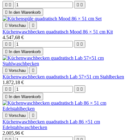





In den Warenkorb

Vorschau

Küchenwaschbecken quadratisch Mood 86 × 51 cm Kit
4.547,68 €





In den Warenkorb

Vorschau

Küchenwaschbecken quadratisch Lab 57×51 cm Stahlbecken
1.872,18 €





In den Warenkorb

Vorschau

Küchenwaschbecken quadratisch Lab 86 ×51 cm
Edelstahlwaschbecken
2.005,96 €



