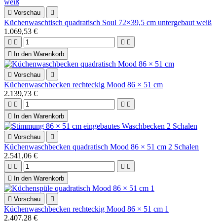

Vorschau

Küchenwaschtisch quadratisch Soul 72×39,5 cm untergebaut weiß
1.069,53 €





In den Warenkorb

Vorschau

Küchenwaschbecken rechteckig Mood 86 × 51 cm
2.139,73 €





In den Warenkorb

Vorschau

Küchenwaschbecken quadratisch Mood 86 × 51 cm 2 Schalen
2.541,06 €





In den Warenkorb

Vorschau

Küchenwaschbecken rechteckig Mood 86 × 51 cm 1
2.407,28 €