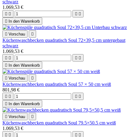
schwarz
1.069,53 €





In den Warenkorb

Vorschau

Küchenwaschbecken quadratisch Soul 72×39,5 cm untergebaut
schwarz
1.069,53 €





In den Warenkorb

Vorschau

Küchenwaschbecken quadratisch Soul 57 × 50 cm weiß
801,98 €





In den Warenkorb

Vorschau

Küchenwaschbecken quadratisch Soul 79.5×50.5 cm weiß
1.069,53 €



