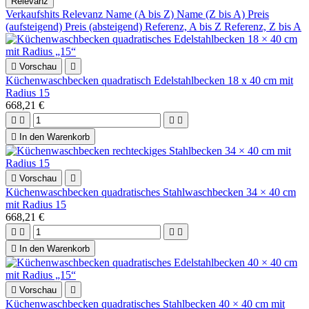
Relevanz
Verkaufshits
Relevanz
Name (A bis Z)
Name (Z bis A)
Preis
(aufsteigend)
Preis (absteigend)
Referenz, A bis Z
Referenz, Z bis A

Vorschau

Küchenwaschbecken quadratisch Edelstahlbecken 18 x 40 cm mit
Radius 15
668,21 €





In den Warenkorb

Vorschau

Küchenwaschbecken quadratisches Stahlwaschbecken 34 × 40 cm
mit Radius 15
668,21 €





In den Warenkorb

Vorschau

Küchenwaschbecken quadratisches Stahlbecken 40 × 40 cm mit