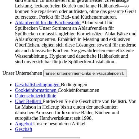
sind einfach zu installieren und gewährleisten zuverlässige
Leistung, leckagefreien Betrieb und lange Haltbarkeit—so
können Sie reparieren oder aufrüsten, ohne das gesamte Gerät
zu ersetzen. Perfekt für Bad- und Küchenarmaturen.
Ablaufventil für die Küchenspüle
Ablaufventil für
Spülbecken Unser Sortiment an Ablaufventilen für
Spülbecken umfasst langlebige Korbeinsätze, Ablaufsätze und
Ablaufkomponenten. Erhältlich in Messing und exklusiven
Oberflächen, eignen sich diese Lösungen sowohl für moderne
als auch klassische Küchen. Sie gewährleisten eine effiziente
Wasserableitung, Hygiene und dauerhafte Haltbarkeit und
sind unverzichtbar für jede Spülbecken-Installation.
Unser Unternehmen
unser unternehmen-Links ein-/ausblenden

Geschäftsbedingungen
Bedingungen
Cookieinformationen
Cookieinformationen
Datenschutzrichtlinie
Über Bellistri
Entdecken Sie die Geschichte von Bellistri. Von
La Maison in Hellerup bis zu einem der anerkannten
dänischen Adressen für luxuriöse Bäder, Küchen und
europäische Handwerkskunst seit 1998.
Angebot
Unsere besonderen Artikel
Geschäft