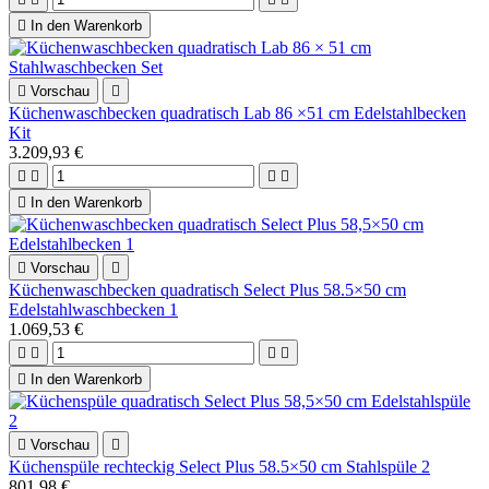

In den Warenkorb

Vorschau

Küchenwaschbecken quadratisch Lab 86 ×51 cm Edelstahlbecken
Kit
3.209,93 €





In den Warenkorb

Vorschau

Küchenwaschbecken quadratisch Select Plus 58.5×50 cm
Edelstahlwaschbecken 1
1.069,53 €





In den Warenkorb

Vorschau

Küchenspüle rechteckig Select Plus 58.5×50 cm Stahlspüle 2
801,98 €