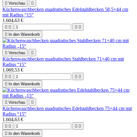

Vorschau

Küchenwaschbecken quadratisches Edelstahlbecken 58,5×44 cm
mit Radius “15”
1.604,63 €





In den Warenkorb

Vorschau

Küchenwaschbecken quadratisches Stahlbecken 71×40 cm mit
Radius “15”
1.069,53 €





In den Warenkorb

Vorschau

Küchenwaschbecken quadratisches Edelstahlbecken 75×44 cm mit
Radius “15”
1.604,63 €





In den Warenkorb