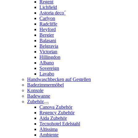
Regent
Lichfield
Astoria deco´
Carlyon
Radcliffe
Heyford
Bergier
Balasani
Belgravia
Victorian
Hillingdon
Albano
Sovereign
Lavabo
Handwaschbecken auf Gestellen
Badezimmermöbel
Konsole
Badewanne
Zubehör
Canova Zubehör
Regency Zubehör
Aida Zubehör
Tecnohotel Edelstahl
Altissima
Ambiente