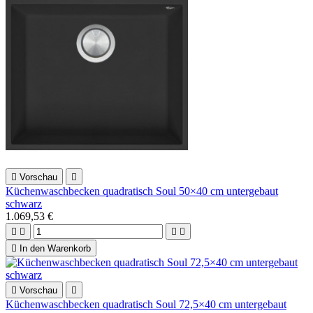

Vorschau

Küchenwaschbecken quadratisch Soul 50×40 cm untergebaut
schwarz
1.069,53 €





In den Warenkorb

Vorschau

Küchenwaschbecken quadratisch Soul 72,5×40 cm untergebaut