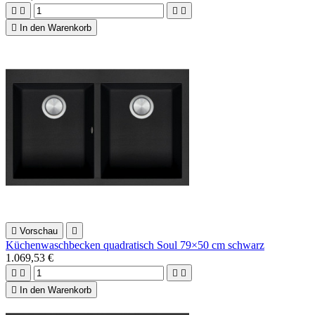





In den Warenkorb

Vorschau

Küchenwaschbecken quadratisch Soul 79×50 cm schwarz
1.069,53 €





In den Warenkorb