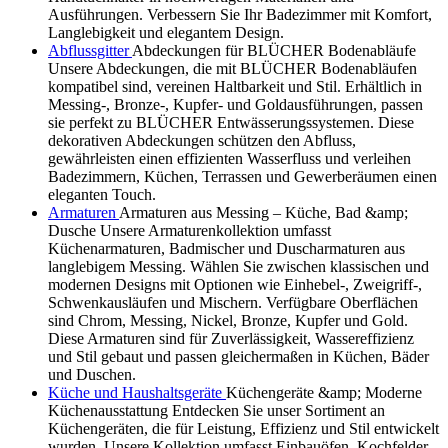
Ausführungen. Verbessern Sie Ihr Badezimmer mit Komfort,
Langlebigkeit und elegantem Design.
Abflussgitter
Abdeckungen für BLÜCHER Bodenabläufe
Unsere Abdeckungen, die mit BLÜCHER Bodenabläufen
kompatibel sind, vereinen Haltbarkeit und Stil. Erhältlich in
Messing-, Bronze-, Kupfer- und Goldausführungen, passen
sie perfekt zu BLÜCHER Entwässerungssystemen. Diese
dekorativen Abdeckungen schützen den Abfluss,
gewährleisten einen effizienten Wasserfluss und verleihen
Badezimmern, Küchen, Terrassen und Gewerberäumen einen
eleganten Touch.
Armaturen
Armaturen aus Messing – Küche, Bad &amp;
Dusche Unsere Armaturenkollektion umfasst
Küchenarmaturen, Badmischer und Duscharmaturen aus
langlebigem Messing. Wählen Sie zwischen klassischen und
modernen Designs mit Optionen wie Einhebel-, Zweigriff-,
Schwenkausläufen und Mischern. Verfügbare Oberflächen
sind Chrom, Messing, Nickel, Bronze, Kupfer und Gold.
Diese Armaturen sind für Zuverlässigkeit, Wassereffizienz
und Stil gebaut und passen gleichermaßen in Küchen, Bäder
und Duschen.
Küche und Haushaltsgeräte
Küchengeräte &amp; Moderne
Küchenausstattung Entdecken Sie unser Sortiment an
Küchengeräten, die für Leistung, Effizienz und Stil entwickelt
wurden. Unsere Kollektion umfasst Einbauöfen, Kochfelder,