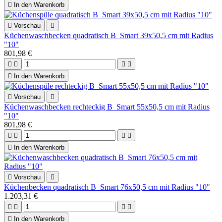

In den Warenkorb

Vorschau

Küchenwaschbecken quadratisch B_Smart 39x50,5 cm mit Radius
"10"
801,98 €





In den Warenkorb

Vorschau

Küchenwaschbecken rechteckig B_Smart 55x50,5 cm mit Radius
"10"
801,98 €





In den Warenkorb

Vorschau

Küchenbecken quadratisch B_Smart 76x50,5 cm mit Radius "10"
1.203,31 €





In den Warenkorb