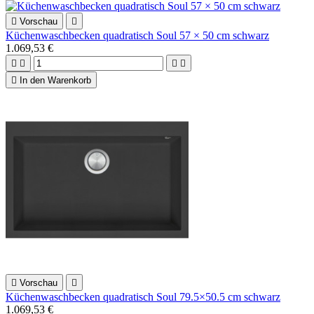

Vorschau

Küchenwaschbecken quadratisch Soul 57 × 50 cm schwarz
1.069,53 €





In den Warenkorb

Vorschau

Küchenwaschbecken quadratisch Soul 79.5×50.5 cm schwarz
1.069,53 €