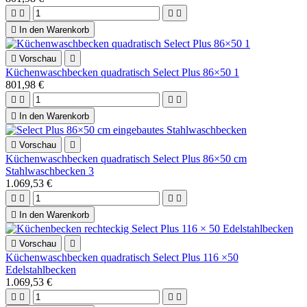





In den Warenkorb

Vorschau

Küchenwaschbecken quadratisch Select Plus 86×50 1
801,98 €





In den Warenkorb

Vorschau

Küchenwaschbecken quadratisch Select Plus 86×50 cm
Stahlwaschbecken 3
1.069,53 €





In den Warenkorb

Vorschau

Küchenwaschbecken quadratisch Select Plus 116 ×50
Edelstahlbecken
1.069,53 €



