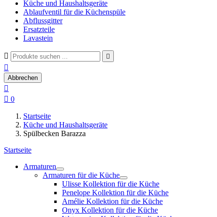
Küche und Haushaltsgeräte
Ablaufventil für die Küchenspüle
Abflussgitter
Ersatzteile
Lavastein



Abbrechen


0
Startseite
Küche und Haushaltsgeräte
Spülbecken Barazza
Startseite
Armaturen
Armaturen für die Küche
Ulisse Kollektion für die Küche
Penelope Kollektion für die Küche
Amélie Kollektion für die Küche
Onyx Kollektion für die Küche