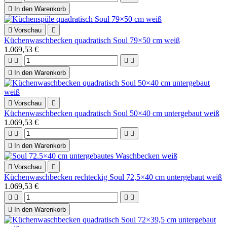

In den Warenkorb

Vorschau

Küchenwaschbecken quadratisch Soul 79×50 cm weiß
1.069,53 €





In den Warenkorb

Vorschau

Küchenwaschbecken quadratisch Soul 50×40 cm untergebaut weiß
1.069,53 €





In den Warenkorb

Vorschau

Küchenwaschbecken rechteckig Soul 72,5×40 cm untergebaut weiß
1.069,53 €





In den Warenkorb